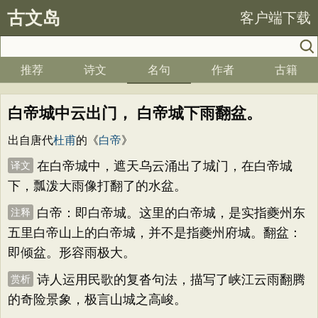
古文岛
客户端下载
推荐
诗文
名句
作者
古籍
白帝城中云出门， 白帝城下雨翻盆。
出自唐代
杜甫
的《
白帝
》
在白帝城中，遮天乌云涌出了城门，在白帝城
译文
下，瓢泼大雨像打翻了的水盆。
白帝：即白帝城。这里的白帝城，是实指夔州东
注释
五里白帝山上的白帝城，并不是指夔州府城。翻盆：
即倾盆。形容雨极大。
诗人运用民歌的复沓句法，描写了峡江云雨翻腾
赏析
的奇险景象，极言山城之高峻。