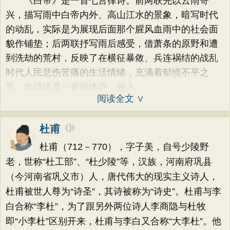
《白帝》是一首七言律诗。前两联先以云雨寄
兴，描写雨中白帝内外、高山江水的景象，暗写时代
的动乱，实际是为展现后面那个腥风血雨中的社会面
貌作铺垫；后两联抒写雨后感受，借萧条的原野和遭
到洗劫的荒村，反映了在横征暴敛、兵连祸结的战乱
时代人民悲伤苦痛的生活情绪，充满着郁愤不平之
气。此诗这是一首拗体诗，融入
阅读全文 ∨
杜甫
杜甫（712－770），字子美，自号少陵野
老，世称“杜工部”、“杜少陵”等，汉族，河南府巩县
（今河南省巩义市）人，唐代伟大的现实主义诗人，
杜甫被世人尊为“诗圣”，其诗被称为“诗史”。杜甫与李
白合称“李杜”，为了跟另外两位诗人李商隐与杜牧
即“小李杜”区别开来，杜甫与李白又合称“大李杜”。他