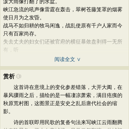
泼大雨像打翻了的水盆。
峡江急流的吼声像雷霆在轰击，翠树苍藤笼罩的烟雾
使日月为之发昏。
战马不如归耕的牧马闲逸，战乱使原有千户人家而今
只有百家尚存。
失去丈夫的妇女们还被官府的横征暴敛盘剥得一无所
有，听
阅读全文 ∨
赏析
这首诗在意境上的变化参差错落，大开大阖，在
暴风骤雨之后，描绘的是一幅凄凉萧索，满目疮痍的
秋原荒村图，这图景正是安史之乱后唐代社会的缩
影。
诗的首联即用民歌的复沓句法来写峡江云雨翻腾