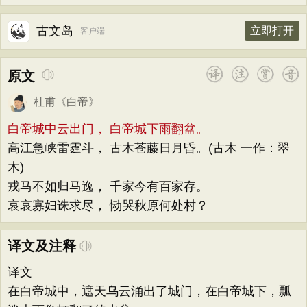
古文岛
立即打开
客户端
原文
杜甫
《
白帝
》
白帝城中云出门， 白帝城下雨翻盆。
高江急峡雷霆斗， 古木苍藤日月昏。(古木 一作：翠
木)
戎马不如归马逸， 千家今有百家存。
哀哀寡妇诛求尽， 恸哭秋原何处村？
译文及注释
译文
在白帝城中，遮天乌云涌出了城门，在白帝城下，瓢