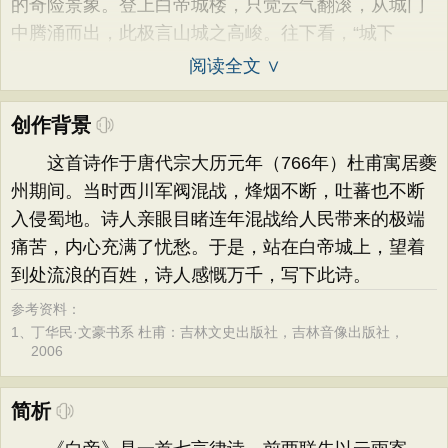
的奇险景象。登上白帝城楼，只觉云气翻滚，从城门
中腾涌而出，此极言山城之高峻。往下看，“城下
阅读全文 ∨
创作背景
这首诗作于唐代宗大历元年（766年）杜甫寓居夔
州期间。当时西川军阀混战，烽烟不断，吐蕃也不断
入侵蜀地。诗人亲眼目睹连年混战给人民带来的极端
痛苦，内心充满了忧愁。于是，站在白帝城上，望着
到处流浪的百姓，诗人感慨万千，写下此诗。
参考资料：
1、
丁华民·文豪书系 杜甫：吉林文史出版社，吉林音像出版社，
2006
简析