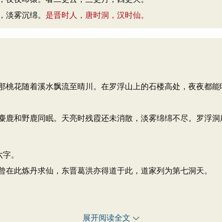
，淡雾沉绵。
是晋时人，唐时洞，汉时仙。
那桃花随着溪水飘流至晴川。在罗浮山上的石楼高处，夜夜都能
麋鹿和野鹿同眠。天亮时残霞还未消散，淡雾绵绵不尽。罗浮洞
六字。
曾在此炼丹求仙，东晋葛洪亦得道于此，道家列为第七洞天。
展开阅读全文