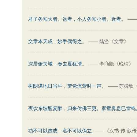
君子务知大者、远者，小人务知小者、近者。
—
文章本天成，妙手偶得之。
——
陆游《文章》
深居俯夹城，春去夏犹清。
——
李商隐《晚晴》
树阴满地日当午，梦觉流莺时一声。
——
苏舜钦
夜饮东坡醒复醉，归来仿佛三更。家童鼻息已雷鸣
功不可以虚成，名不可以伪立
——
《汉书·传·叙