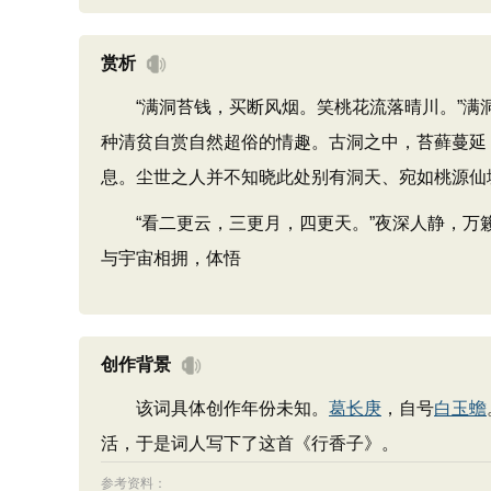
赏析
“满洞苔钱，买断风烟。笑桃花流落晴川。”满洞
种清贫自赏自然超俗的情趣。古洞之中，苔藓蔓延
息。尘世之人并不知晓此处别有洞天、宛如桃源仙境
“看二更云，三更月，四更天。”夜深人静，万籁
与宇宙相拥，体悟
创作背景
该词具体创作年份未知。
葛长庚
，自号
白玉蟾
活，于是词人写下了这首《行香子》。
参考资料：