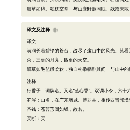
细草如毡。独枕空拳。与山麋野鹿同眠。残霞未散
译文及注释
译文
满洞长着碧绿的苍台，占尽了这山中的风光。笑看
朵，三更的月亮，四更的天空。
细草如毛毡般柔软，独自枕拳躺卧其间，与山中的
注释
行香子：词牌名。又名“爇心香”。双调小令，六十
罗浮：山名，在广东增城、博罗县，相传西晋郭璞
苔钱：苍苔形圆如钱，故名。
买断：买