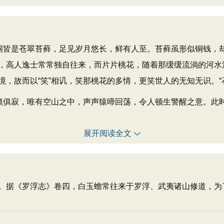
皆是苍翠苔藓，足见岁月悠长，鲜有人至。苔藓虽形似铜钱，
，高人逸士常常独自往来，而片片桃花，随着那缓缓流淌的河水
，故而以“笑”相讥，笑那桃花的多情，更笑世人的无知无识。“
俱寂，唯有空山之中，声声猿啼回荡，令人顿生警醒之意。此
展开阅读全文
。据《罗浮志》卷四，白玉蟾常往来于罗浮、武夷诸山修道，为