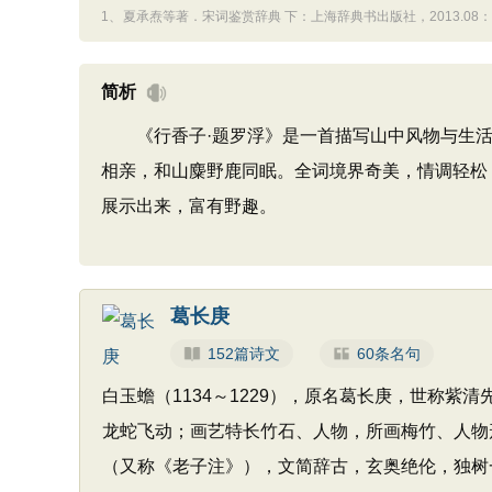
1、
夏承焘等著．宋词鉴赏辞典 下：上海辞典书出版社，2013.08：
简析
《行香子·题罗浮》是一首描写山中风物与生活
相亲，和山麋野鹿同眠。全词境界奇美，情调轻松
展示出来，富有野趣。
葛长庚
152篇诗文
60条名句
白玉蟾（1134～1229），原名葛长庚，世称
龙蛇飞动；画艺特长竹石、人物，所画梅竹、人物
（又称《老子注》），文简辞古，玄奥绝伦，独树