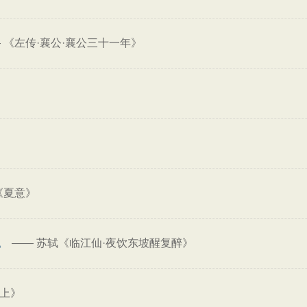
—
《左传·襄公·襄公三十一年》
《夏意》
。
——
苏轼《临江仙·夜饮东坡醒复醉》
传上》