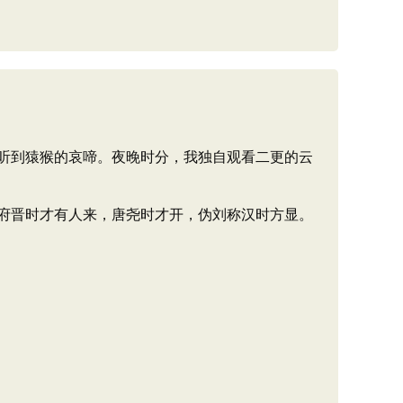
听到猿猴的哀啼。夜晚时分，我独自观看二更的云
府晋时才有人来，唐尧时才开，伪刘称汉时方显。