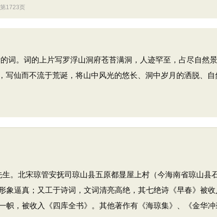
第1723页
的词。词的上片写罗浮山洞府苍苔满洞，人迹罕至，占尽自然景
，写仙而不流于荒诞，将山中风光的悠长、洞中岁月的洒脱、自
紫清先生。北宋琼管安抚司琼山县五原都显屋上村（今海南省琼山
形象逼真；又工于诗词，文词清亮高绝，其七绝诗《早春》被收
一帜，被收入《四库全书》。其他著作有《海琼集》、《金华冲