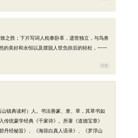
致之胜；下片写词人枕拳卧革，遗世独立，与鸟兽
然的美好和永恒以及摆脱人世负担后的轻松，一一
完善
县石山镇典读村）人。书法善篆、隶、草，其草书如
入传统蒙学经典《千家诗》。所著《道德宝章》
碧丹经秘旨》、《海琼白真人语录》、《罗浮山