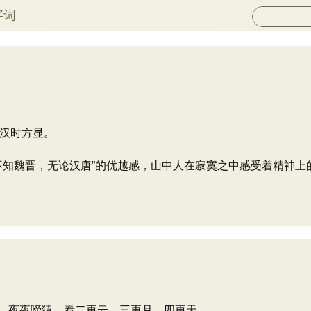
字词
汉时方显。
不知魏晋，无论汉唐”的优越感，山中人在寂寞之中感受着精神上
，夜夜啼猿。看二更云，三更月，四更天。