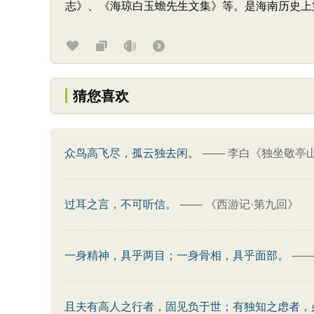
志》、《海琼白玉蟾先生文集》等。是海南历史上
猜您喜欢
众鸟高飞尽，孤云独去闲。
——
李白《独坐敬亭
过耳之言，不可听信。
——
《西游记·第九回》
一身精神，具乎两目；一身骨相，具乎面部。
—
且夫有高人之行者，固见负于世；有独知之虑者，