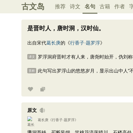
古文岛
推荐
诗文
名句
古籍
作者
是晋时人，唐时洞，汉时仙。
出自宋代
葛长庚
的《
行香子·题罗浮
》
罗浮洞府晋时才有人来，唐尧时始开，伪刘称
译文
此句写出罗浮山的悠悠岁月，显示出山中人“
赏析
原文
葛长庚
《
行香子·题罗浮
》
满洞苔钱。买断风烟。笑桃花流落晴川。石楼高处