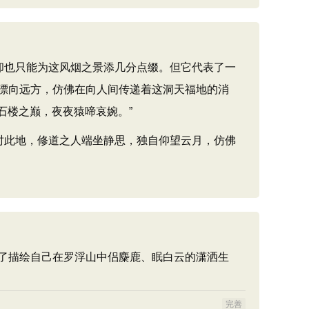
却也只能为这风烟之景添几分点缀。但它代表了一
漂向远方，仿佛在向人间传递着这洞天福地的消
石楼之巅，夜夜猿啼哀婉。”
时此地，修道之人端坐静思，独自仰望云月，仿佛
了描绘自己在罗浮山中侣麋鹿、眠白云的潇洒生
完善