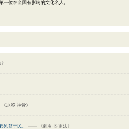
第一位在全国有影响的文化名人。
山》
—
《冰鉴·神骨》
必见骜于民。
——
《商君书·更法》