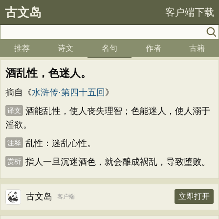
古文岛
客户端下载
推荐
诗文
名句
作者
古籍
酒乱性，色迷人。
摘自《
水浒传·第四十五回
》
酒能乱性，使人丧失理智；色能迷人，使人溺于
译文
淫欲。
乱性：迷乱心性。
注释
指人一旦沉迷酒色，就会酿成祸乱，导致堕败。
赏析
古文岛
立即打开
客户端