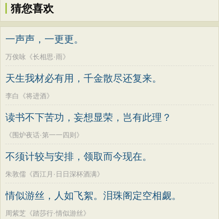
猜您喜欢
一声声，一更更。
万俟咏《长相思·雨》
天生我材必有用，千金散尽还复来。
李白《将进酒》
读书不下苦功，妄想显荣，岂有此理？
《围炉夜话·第一一四则》
不须计较与安排，领取而今现在。
朱敦儒《西江月·日日深杯酒满》
情似游丝，人如飞絮。泪珠阁定空相觑。
周紫芝《踏莎行·情似游丝》