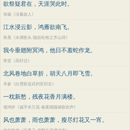
欲祭疑君在，天涯哭此时。
张籍《没蕃故人》
江水浸云影，鸿雁欲南飞。
朱熹《水调歌头·隐括杜牧之齐山诗》
我今垂翅附冥鸿，他日不羞蛇作龙。
李贺《高轩过》
北风卷地白草折，胡天八月即飞雪。
岑参《白雪歌送武判官归京》
一枕新愁，残夜花香月满楼。
项鸿祚《减字木兰花·春夜闻隔墙歌吹声》
风也萧萧，雨也萧萧，瘦尽灯花又一宵。