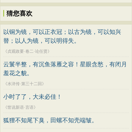
猜您喜欢
以铜为镜，可以正衣冠；以古为镜，可以知兴
替；以人为镜，可以明得失。
《贞观政要·卷二·论任贤》
云鬟半整，有沉鱼落雁之容！星眼含愁，有闭月
羞花之貌。
《水浒传·第三十二回》
小时了了，大未必佳！
《世说新语·言语》
狐狸不知尾下臭，田螺不知壳端皱。