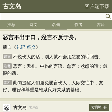
古文岛
客户端下载
推荐
诗文
名句
作者
古籍
恶言不出于口，忿言不反于身。
摘自《
礼记·祭义
》
不说伤人的话，别人就不会用忿怒的话回击。
译文
恶言：无礼、中伤的言语。忿言：忿怒的话；怨
注释
恨的话。
此句提醒人们避免恶言伤人，人际交往中，友
赏析
好、理智和尊重是维系良好关系的基础。
古文岛
立即打开
客户端