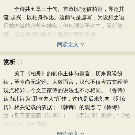
全诗共五章三十句。首章以“泛彼柏舟，亦泛其
流”起兴，以柏舟作比。这两句是虚写，为设想之语。
用柏木做的舟坚牢结实，但却漂荡于水中，无所依
傍。这里用以比喻女子飘摇不定的心境。
阅读全文 ∨
赏析
关于《柏舟》的创作主体与题旨，历来聚讼纷
纭，至今尚无定论。大致而言，汉代不仅今古文经学
观点相异，今文三家诗的说法也不尽相同。《鲁诗》
认为此诗为“卫宣夫人”所作，这也是后来刘向《列女
传》相关记载的依据；《韩诗》的观点与《鲁诗》一
致（见于王应麟《诗考》）。《毛诗序》则称：“《柏
舟》言仁而不遇也
阅读全文 ∨