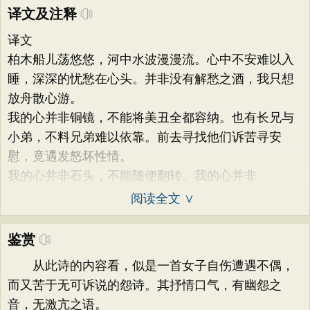
译文及注释
译文
柏木船儿荡悠悠，河中水波漫漫流。心中不安难以入
睡，深深的忧愁在心头。并非没有解愁之酒，我只想
放舟散心游。
我的心并非铜镜，不能将美丑全都容纳。也有长兄与
小弟，不料兄弟难以依靠。前去寻找他们诉苦寻安
慰，竟遇发怒坏性情。
我的心并非石头，不能随便翻转。我的心并非
阅读全文 ∨
鉴赏
从此诗的内容看，似是一首女子自伤遭遇不偶，
而又苦于无可诉说的怨诗。其抒情口气，有幽怨之
音，无激亢之语。