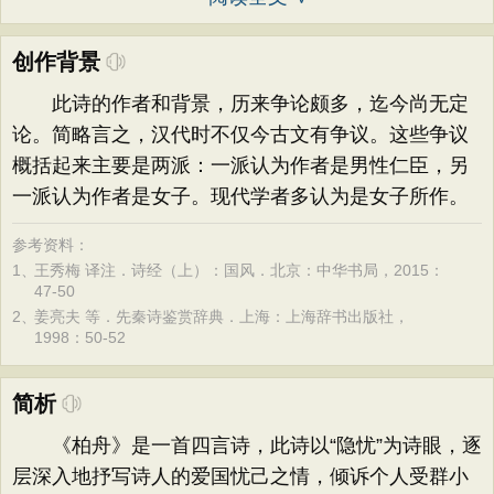
创作背景
此诗的作者和背景，历来争论颇多，迄今尚无定
论。简略言之，汉代时不仅今古文有争议。这些争议
概括起来主要是两派：一派认为作者是男性仁臣，另
一派认为作者是女子。现代学者多认为是女子所作。
参考资料：
1、
王秀梅 译注．诗经（上）：国风．北京：中华书局，2015：
47-50
2、
姜亮夫 等．先秦诗鉴赏辞典．上海：上海辞书出版社，
1998：50-52
简析
《柏舟》是一首四言诗，此诗以“隐忧”为诗眼，逐
层深入地抒写诗人的爱国忧己之情，倾诉个人受群小