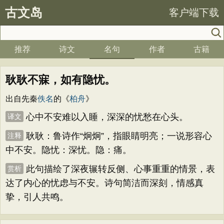
古文岛
客户端下载
推荐
诗文
名句
作者
古籍
耿耿不寐，如有隐忧。
出自先秦
佚名
的《
柏舟
》
心中不安难以入睡，深深的忧愁在心头。
译文
耿耿：鲁诗作“炯炯”，指眼睛明亮；一说形容心
注释
中不安。隐忧：深忧。隐：痛。
此句描绘了深夜辗转反侧、心事重重的情景，表
赏析
达了内心的忧虑与不安。诗句简洁而深刻，情感真
挚，引人共鸣。