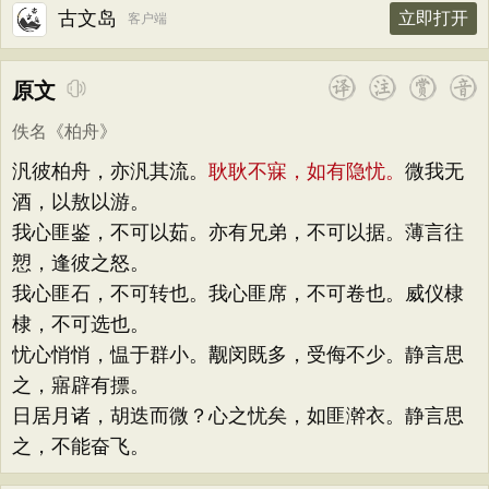
古文岛
立即打开
客户端
原文
佚名
《
柏舟
》
汎彼柏舟，亦汎其流。
耿耿不寐，如有隐忧。
微我无
酒，以敖以游。
我心匪鉴，不可以茹。亦有兄弟，不可以据。薄言往
愬，逢彼之怒。
我心匪石，不可转也。我心匪席，不可卷也。威仪棣
棣，不可选也。
忧心悄悄，愠于群小。觏闵既多，受侮不少。静言思
之，寤辟有摽。
日居月诸，胡迭而微？心之忧矣，如匪澣衣。静言思
之，不能奋飞。