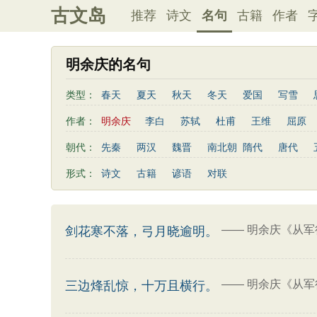
古文岛
推荐
诗文
名句
古籍
作者
明余庆的名句
类型：
春天
夏天
秋天
冬天
爱国
写雪
友情
感恩
写风
西湖
读书
菊花
作者：
明余庆
李白
苏轼
杜甫
王维
屈原
老师
母亲
伤感
田园
写云
庐山
秦观
曹植
高适
王勃
岳飞
朱熹
朝代：
先秦
两汉
魏晋
南北朝
隋代
唐代
左传
荀子
礼记
尚书
汉书
墨子
曹丕
鲍照
张岱
李益
苏洵
贾岛
形式：
诗文
古籍
谚语
对联
端午节
七夕节
中秋节
重阳节
菜根谭
李商隐
陶渊明
孟浩然
刘禹锡
诸葛亮
后汉书
商君书
增广贤文
资治通鉴
孙
温庭筠
谢灵运
文天祥
柳宗元
曾国藩
吕氏春秋
幼学琼林
警世通言
范成大
卢照邻
陈子昂
周邦彦
张九龄
——
明余庆《从军
剑花寒不落，弓月晓逾明。
司马相如
——
明余庆《从军
三边烽乱惊，十万且横行。