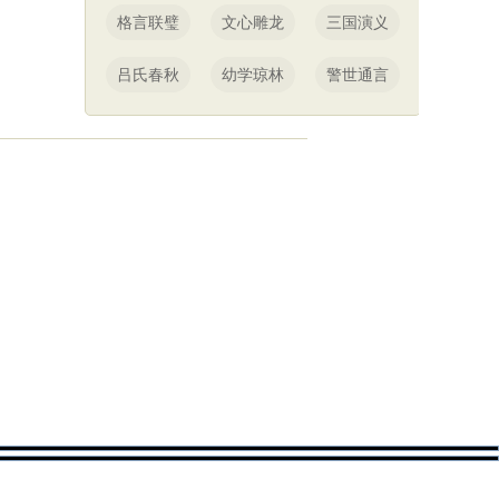
格言联璧
文心雕龙
三国演义
吕氏春秋
幼学琼林
警世通言