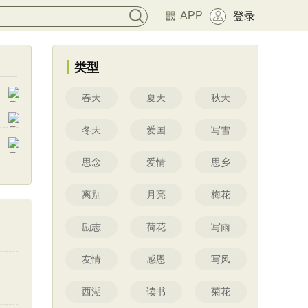
APP
登录
类型
春天
夏天
秋天
冬天
爱国
写雪
思念
爱情
思乡
离别
月亮
梅花
励志
荷花
写雨
友情
感恩
写风
西湖
读书
菊花