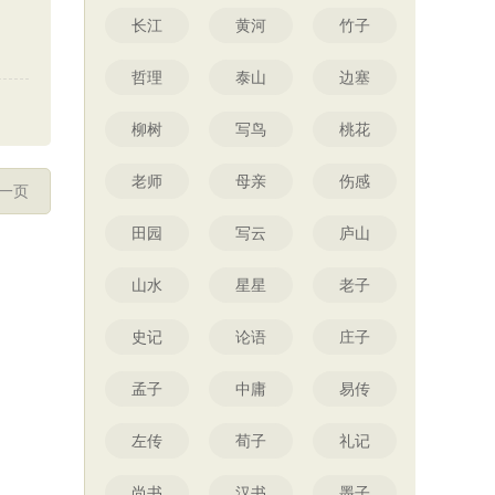
长江
黄河
竹子
哲理
泰山
边塞
柳树
写鸟
桃花
老师
母亲
伤感
一页
田园
写云
庐山
山水
星星
老子
史记
论语
庄子
孟子
中庸
易传
左传
荀子
礼记
尚书
汉书
墨子