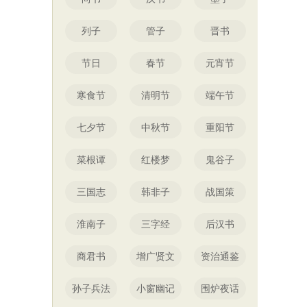
列子
管子
晋书
节日
春节
元宵节
寒食节
清明节
端午节
七夕节
中秋节
重阳节
菜根谭
红楼梦
鬼谷子
三国志
韩非子
战国策
淮南子
三字经
后汉书
商君书
增广贤文
资治通鉴
孙子兵法
小窗幽记
围炉夜话