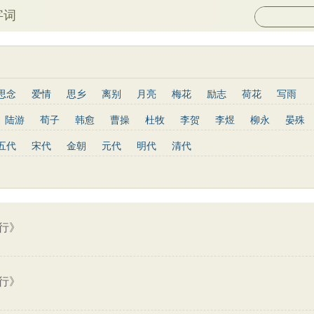
字词
思念
爱情
思乡
离别
月亮
梅花
励志
荷花
写雨
长江
黄河
竹子
哲理
泰山
边塞
柳树
写鸟
桃花
陆游
荀子
韩愈
曹操
杜牧
李贺
李煜
柳永
晏殊
山水
星星
老子
史记
论语
庄子
孟子
中庸
易传
岑参
姜夔
孟郊
韦庄
元稹
曾巩
苏辙
唐寅
张先
五代
宋代
金朝
元代
明代
清代
列子
管子
晋书
节日
春节
元宵节
寒食节
清明节
于谦
杨慎
宋玉
阮籍
张籍
辛弃疾
李清照
白居易
红楼梦
鬼谷子
三国志
韩非子
战国策
淮南子
三字经
欧阳修
王安石
范仲淹
杨万里
黄庭坚
王昌龄
龚自珍
子兵法
小窗幽记
围炉夜话
格言联璧
文心雕龙
三国演义
韦应物
刘长卿
司马光
晏几道
司马迁
元好问
曹雪芹
骆宾王
王守仁
关汉卿
马致远
朱敦儒
顾炎武
纳兰性德
行》
行》