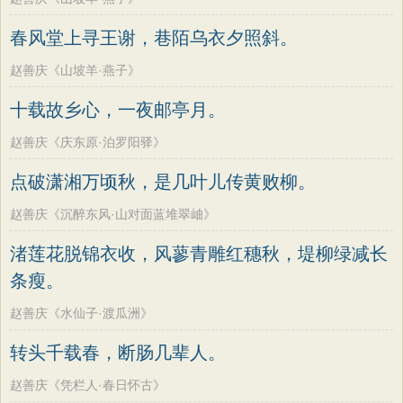
春风堂上寻王谢，巷陌乌衣夕照斜。
赵善庆《山坡羊·燕子》
十载故乡心，一夜邮亭月。
赵善庆《庆东原·泊罗阳驿》
点破潇湘万顷秋，是几叶儿传黄败柳。
赵善庆《沉醉东风·山对面蓝堆翠岫》
渚莲花脱锦衣收，风蓼青雕红穗秋，堤柳绿减长
条瘦。
赵善庆《水仙子·渡瓜洲》
转头千载春，断肠几辈人。
赵善庆《凭栏人·春日怀古》