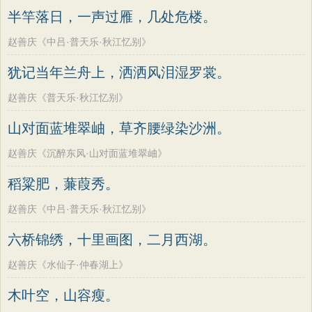
半竿落日，一声过雁，几处危楼。
赵善庆《中吕·普天乐·秋江忆别》
犹记当年兰舟上，洒洒风泪湿罗裳。
赵善庆《普天乐·秋江忆别》
山对面蓝堆翠岫，草齐腰绿染沙洲。
赵善庆《沉醉东风·山对面蓝堆翠岫》
稻粱肥，蒹葭秀。
赵善庆《中吕·普天乐·秋江忆别》
六桥锦绣，十里画图，二月西湖。
赵善庆《水仙子·仲春湖上》
木叶空，山容瘦。