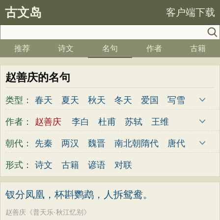
古文岛
客户端下载
推荐
诗文
名句
作者
古籍
赵善庆的名句
类型：
春天
夏天
秋天
冬天
爱国
写雪
思念
爱情
思乡
离别
月亮
梅花
作者：
赵善庆
李白
杜甫
苏轼
王维
励志
荷花
写雨
友情
感恩
写风
杜牧
陆游
李煜
元稹
韩愈
岑参
朝代：
先秦
两汉
魏晋
南北朝
隋代
唐代
西湖
读书
菊花
长江
黄河
竹子
齐己
贾岛
柳永
曹操
李贺
曹植
五代
宋代
金朝
元代
明代
清代
形式：
诗文
古籍
谚语
对联
哲理
泰山
边塞
柳树
写鸟
桃花
张籍
孟郊
皎然
许浑
罗隐
贯休
老师
母亲
伤感
田园
写云
庐山
韦庄
屈原
王勃
张祜
王建
晏殊
钗分凤凰，杯斟鹦鹉，人拆鸳鸯。
山水
星星
荀子
孟子
论语
墨子
岳飞
姚合
卢纶
秦观
钱起
朱熹
赵善庆《普天乐·秋江忆别》