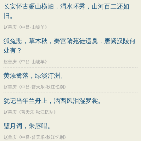
长安怀古骊山横岫，渭水环秀，山河百二还如
旧。
赵善庆《中吕·山坡羊》
狐兔悲，草木秋，秦宫隋苑徒遗臭，唐阙汉陵何
处有？
赵善庆《中吕·山坡羊》
黄添篱落，绿淡汀洲。
赵善庆《中吕·普天乐·秋江忆别》
犹记当年兰舟上，洒西风泪湿罗裳。
赵善庆《普天乐·秋江忆别》
璧月词，朱唇唱。
赵善庆《中吕·普天乐·秋江忆别》