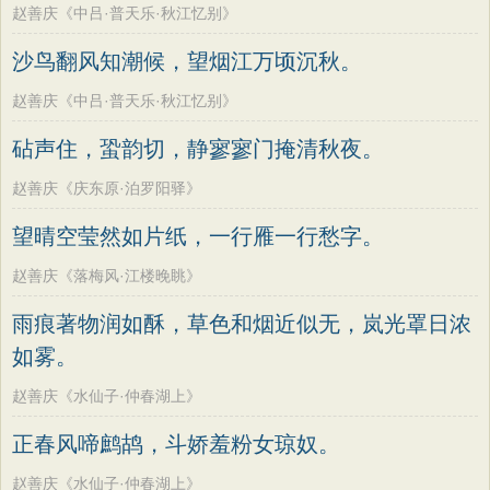
赵善庆《中吕·普天乐·秋江忆别》
沙鸟翻风知潮候，望烟江万顷沉秋。
赵善庆《中吕·普天乐·秋江忆别》
砧声住，蛩韵切，静寥寥门掩清秋夜。
赵善庆《庆东原·泊罗阳驿》
望晴空莹然如片纸，一行雁一行愁字。
赵善庆《落梅风·江楼晚眺》
雨痕著物润如酥，草色和烟近似无，岚光罩日浓
如雾。
赵善庆《水仙子·仲春湖上》
正春风啼鹧鸪，斗娇羞粉女琼奴。
赵善庆《水仙子·仲春湖上》