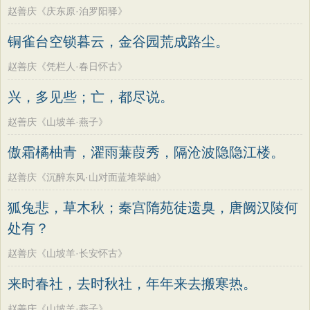
赵善庆《庆东原·泊罗阳驿》
铜雀台空锁暮云，金谷园荒成路尘。
赵善庆《凭栏人·春日怀古》
兴，多见些；亡，都尽说。
赵善庆《山坡羊·燕子》
傲霜橘柚青，濯雨蒹葭秀，隔沧波隐隐江楼。
赵善庆《沉醉东风·山对面蓝堆翠岫》
狐兔悲，草木秋；秦宫隋苑徒遗臭，唐阙汉陵何
处有？
赵善庆《山坡羊·长安怀古》
来时春社，去时秋社，年年来去搬寒热。
赵善庆《山坡羊·燕子》