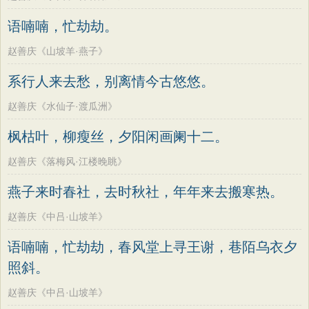
语喃喃，忙劫劫。
赵善庆《山坡羊·燕子》
系行人来去愁，别离情今古悠悠。
赵善庆《水仙子·渡瓜洲》
枫枯叶，柳瘦丝，夕阳闲画阑十二。
赵善庆《落梅风·江楼晚眺》
燕子来时春社，去时秋社，年年来去搬寒热。
赵善庆《中吕·山坡羊》
语喃喃，忙劫劫，春风堂上寻王谢，巷陌乌衣夕
照斜。
赵善庆《中吕·山坡羊》