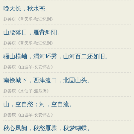
老子
史记
中庸
礼记
尚书
晋书
韩偓
高适
方干
李峤
赵嘏
贺铸
晚天长，秋水苍。
左传
论衡
管子
说苑
列子
国语
郑谷
郑燮
张说
张炎
白居易
赵善庆《普天乐·秋江忆别》
节日
春节
元宵节
寒食节
清明节
辛弃疾
李清照
刘禹锡
李商隐
山腰落日，雁背斜阳。
端午节
七夕节
中秋节
重阳节
陶渊明
孟浩然
柳宗元
王安石
赵善庆《普天乐·秋江忆别》
韩非子
罗织经
菜根谭
红楼梦
欧阳修
韦应物
温庭筠
刘长卿
骊山横岫，渭河环秀，山河百二还如旧。
弟子规
战国策
后汉书
淮南子
王昌龄
杨万里
诸葛亮
范仲淹
商君书
水浒传
西游记
赵善庆《山坡羊·长安怀古》
陆龟蒙
晏几道
周邦彦
杜荀鹤
格言联璧
围炉夜话
增广贤文
南徐城下，西津渡口，北固山头。
吴文英
马致远
皮日休
左丘明
吕氏春秋
文心雕龙
醒世恒言
张九龄
权德舆
黄庭坚
司马迁
赵善庆《水仙子·渡瓜洲》
警世通言
幼学琼林
小窗幽记
皇甫冉
卓文君
文天祥
刘辰翁
山，空自愁；河，空自流。
三国演义
贞观政要
陈子昂
纳兰性德
赵善庆《山坡羊·长安怀古》
秋心凤阙，秋愁雁堞，秋梦蝴蝶。