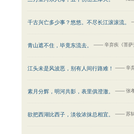
千古兴亡多少事？悠悠。不尽长江滚滚流。
——
辛弃疾《菩萨
青山遮不住，毕竟东流去。
——
辛
江头未是风波恶，别有人间行路难！
——
张
素月分辉，明河共影，表里俱澄澈。
——
苏
欲把西湖比西子，淡妆浓抹总相宜。