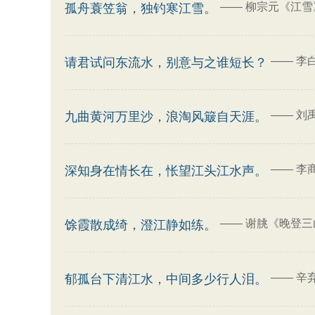
——
柳宗元《江雪
孤舟蓑笠翁，独钓寒江雪。
——
李
请君试问东流水，别意与之谁短长？
——
刘
九曲黄河万里沙，浪淘风簸自天涯。
——
李
深知身在情长在，怅望江头江水声。
——
谢朓《晚登三
馀霞散成绮，澄江静如练。
——
辛
郁孤台下清江水，中间多少行人泪。