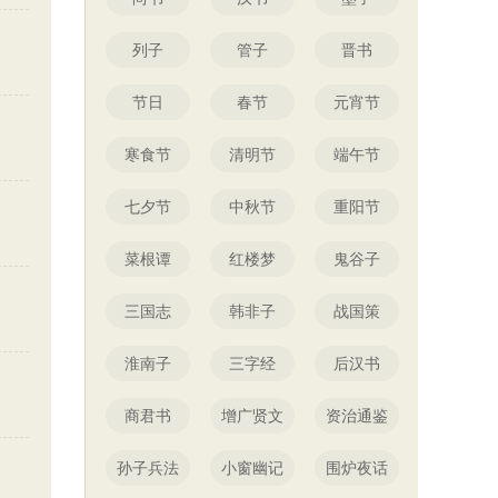
列子
管子
晋书
节日
春节
元宵节
寒食节
清明节
端午节
七夕节
中秋节
重阳节
菜根谭
红楼梦
鬼谷子
三国志
韩非子
战国策
淮南子
三字经
后汉书
商君书
增广贤文
资治通鉴
孙子兵法
小窗幽记
围炉夜话