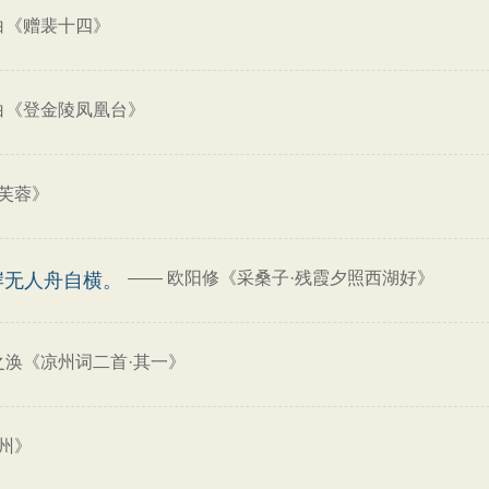
白《赠裴十四》
白《登金陵凤凰台》
芙蓉》
——
欧阳修《采桑子·残霞夕照西湖好》
岸无人舟自横。
之涣《凉州词二首·其一》
州》