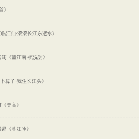
首》
《临江仙·滚滚长江东逝水》
庭筠《望江南·梳洗罢》
卜算子·我住长江头》
甫《登高》
居易《暮江吟》