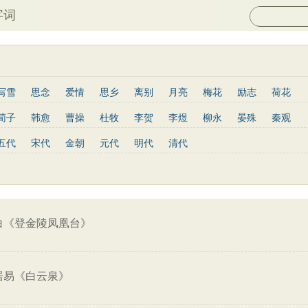
字词
写雪
思念
爱情
思乡
离别
月亮
梅花
励志
荷花
菊花
长江
黄河
竹子
哲理
泰山
边塞
柳树
写鸟
荀子
韩愈
曹操
杜牧
李贺
李煜
柳永
晏殊
秦观
庐山
山水
星星
老子
史记
论语
庄子
孟子
中庸
姜夔
孟郊
韦庄
元稹
曾巩
苏辙
唐寅
张先
曹丕
五代
宋代
金朝
元代
明代
清代
墨子
列子
管子
晋书
节日
春节
元宵节
寒食节
杨慎
宋玉
阮籍
张籍
辛弃疾
李清照
白居易
李商隐
菜根谭
红楼梦
鬼谷子
三国志
韩非子
战国策
淮南子
王安石
范仲淹
杨万里
黄庭坚
王昌龄
龚自珍
温庭筠
通鉴
孙子兵法
小窗幽记
围炉夜话
格言联璧
文心雕龙
刘长卿
司马光
晏几道
司马迁
元好问
曹雪芹
范成大
王守仁
关汉卿
马致远
朱敦儒
顾炎武
纳兰性德
白《登金陵凤凰台》
居易《白云泉》