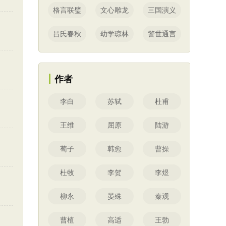
格言联璧
文心雕龙
三国演义
吕氏春秋
幼学琼林
警世通言
作者
李白
苏轼
杜甫
王维
屈原
陆游
荀子
韩愈
曹操
杜牧
李贺
李煜
柳永
晏殊
秦观
曹植
高适
王勃