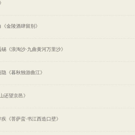
》
白《金陵酒肆留别》
禹锡《浪淘沙·九曲黄河万里沙》
商隐《暮秋独游曲江》
山还望京邑》
弃疾《菩萨蛮·书江西造口壁》