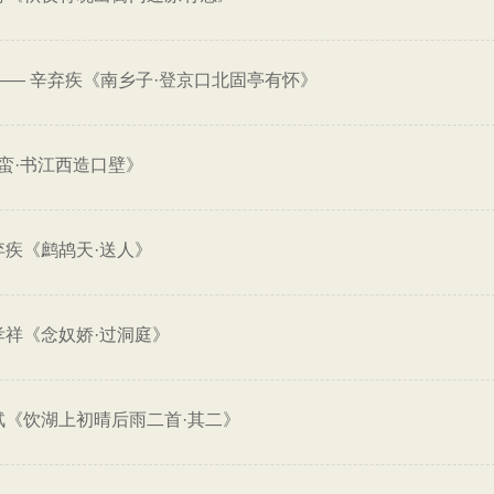
——
辛弃疾《南乡子·登京口北固亭有怀》
蛮·书江西造口壁》
弃疾《鹧鸪天·送人》
孝祥《念奴娇·过洞庭》
轼《饮湖上初晴后雨二首·其二》