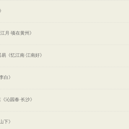
》
江月·顷在黄州》
居易《忆江南·江南好》
李白》
《沁园春·长沙》
山下》