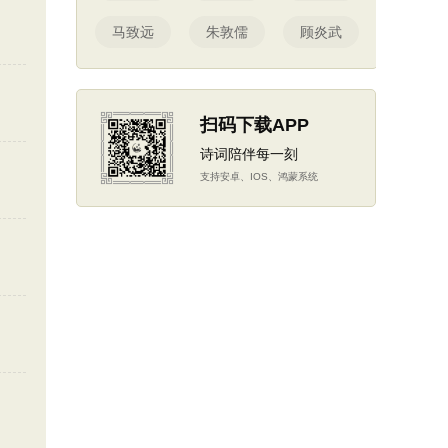
马致远
朱敦儒
顾炎武
扫码下载APP
诗词陪伴每一刻
支持安卓、IOS、鸿蒙系统