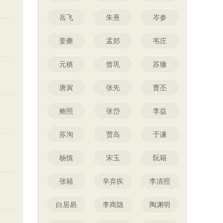
岳飞
朱熹
岑参
姜夔
孟郊
韦庄
元稹
曾巩
苏辙
唐寅
张先
曹丕
鲍照
张岱
李益
苏洵
贾岛
于谦
杨慎
宋玉
阮籍
张籍
辛弃疾
李清照
白居易
李商隐
陶渊明