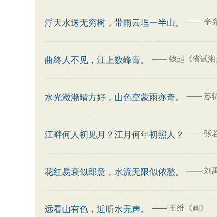
——
辛
浮天水送无穷树，带雨云埋一半山。
——
钱起《省试湘
曲终人不见，江上数峰青。
——
苏
水光潋滟晴方好，山色空蒙雨亦奇。
——
张
江畔何人初见月？江月何年初照人？
——
刘
花红易衰似郎意，水流无限似侬愁。
——
王维《画》
远看山有色，近听水无声。