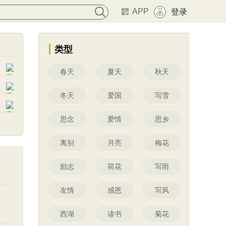
APP
登录
类型
春天
夏天
秋天
冬天
爱国
写雪
思念
爱情
思乡
离别
月亮
梅花
励志
荷花
写雨
友情
感恩
写风
西湖
读书
菊花