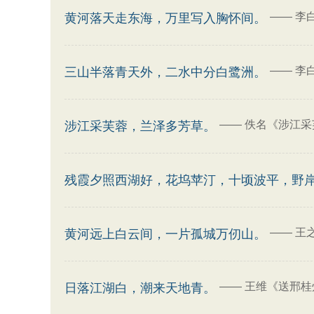
——
李
黄河落天走东海，万里写入胸怀间。
——
李
三山半落青天外，二水中分白鹭洲。
——
佚名《涉江采
涉江采芙蓉，兰泽多芳草。
残霞夕照西湖好，花坞苹汀，十顷波平，野
——
王
黄河远上白云间，一片孤城万仞山。
——
王维《送邢桂
日落江湖白，潮来天地青。