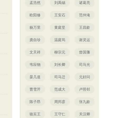
孟浩然
刘禹锡
诸葛亮
欧阳修
王安石
范仲淹
杨万里
黄庭坚
王昌龄
龚自珍
温庭筠
谢灵运
文天祥
柳宗元
曾国藩
韦应物
刘长卿
司马光
晏几道
司马迁
元好问
曹雪芹
范成大
卢照邻
陈子昂
周邦彦
张九龄
骆宾王
王守仁
关汉卿