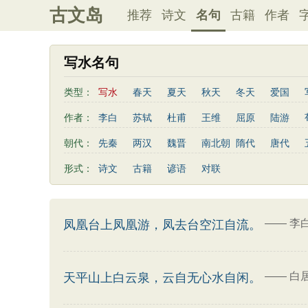
古文岛
推荐
诗文
名句
古籍
作者
写水名句
类型：
写水
春天
夏天
秋天
冬天
爱国
写雨
友情
感恩
写风
西湖
读书
作者：
李白
苏轼
杜甫
王维
屈原
陆游
桃花
老师
母亲
伤感
田园
写云
曹植
高适
王勃
岳飞
朱熹
岑参
朝代：
先秦
两汉
魏晋
南北朝
隋代
唐代
易传
左传
荀子
礼记
尚书
汉书
鲍照
张岱
李益
苏洵
贾岛
于谦
形式：
诗文
古籍
谚语
对联
清明节
端午节
七夕节
中秋节
重阳节
陶渊明
孟浩然
刘禹锡
诸葛亮
欧阳修
三字经
后汉书
商君书
增广贤文
资治
谢灵运
文天祥
柳宗元
曾国藩
韦应物
三国演义
吕氏春秋
幼学琼林
警世通言
卢照邻
陈子昂
周邦彦
张九龄
骆宾王
——
李
凤凰台上凤凰游，凤去台空江自流。
司马相如
——
白
天平山上白云泉，云自无心水自闲。