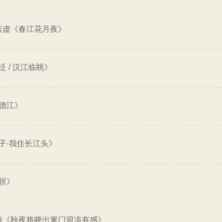
若虚《春江花月夜》
 / 汉江临眺》
德江》
子·我住长江头》
暝》
游《秋夜将晓出篱门迎凉有感》