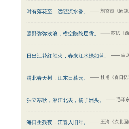
——
刘昚虚《阙题
时有落花至，远随流水香。
——
苏轼《西
照野弥弥浅浪，横空隐隐层霄。
——
白
日出江花红胜火，春来江水绿如蓝。
——
杜甫《春日忆
渭北春天树，江东日暮云。
——
毛泽东
独立寒秋，湘江北去，橘子洲头。
——
王湾《次北固
海日生残夜，江春入旧年。