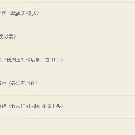
弃疾《鹧鸪天·送人》
灵鼓瑟》
轼《饮湖上初晴后雨二首·其二》
若虚《春江花月夜》
禹锡《竹枝词·山桃红花满上头》