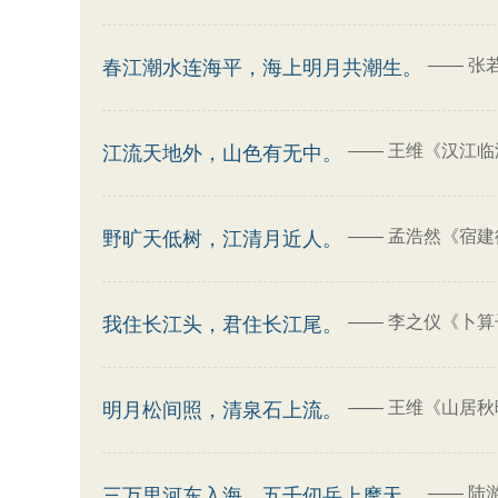
——
张
春江潮水连海平，海上明月共潮生。
——
王维《汉江临泛
江流天地外，山色有无中。
——
孟浩然《宿建
野旷天低树，江清月近人。
——
李之仪《卜算
我住长江头，君住长江尾。
——
王维《山居秋
明月松间照，清泉石上流。
——
陆
三万里河东入海，五千仞岳上摩天。