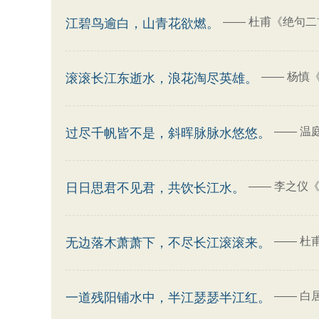
——
杜甫《绝句二
江碧鸟逾白，山青花欲燃。
——
杨慎
滚滚长江东逝水，浪花淘尽英雄。
——
温
过尽千帆皆不是，斜晖脉脉水悠悠。
——
李之仪《
日日思君不见君，共饮长江水。
——
杜
无边落木萧萧下，不尽长江滚滚来。
——
白
一道残阳铺水中，半江瑟瑟半江红。