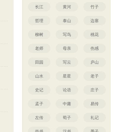
长江
黄河
竹子
哲理
泰山
边塞
柳树
写鸟
桃花
老师
母亲
伤感
田园
写云
庐山
山水
星星
老子
史记
论语
庄子
孟子
中庸
易传
左传
荀子
礼记
尚书
汉书
墨子