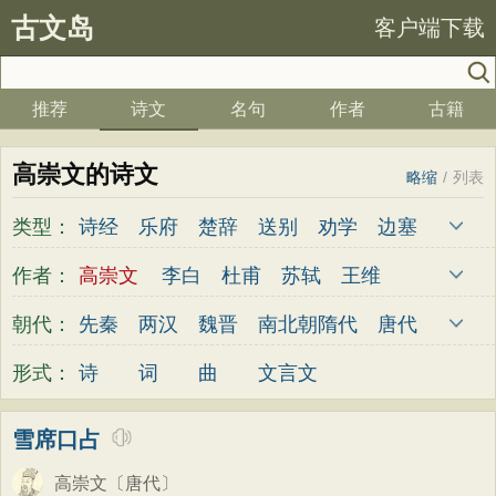
古文岛
客户端下载
推荐
诗文
名句
作者
古籍
高崇文的诗文
略缩
/
列表
类型：
诗经
乐府
楚辞
送别
劝学
边塞
儿童
春天
夏天
秋天
冬天
悲愤
作者：
高崇文
李白
杜甫
苏轼
王维
悼亡
咏怀
爱国
思乡
咏物
爱情
杜牧
陆游
李煜
元稹
韩愈
岑参
朝代：
先秦
两汉
魏晋
南北朝
隋代
唐代
田园
民歌
民谣
山水
怀古
咏史
齐己
贾岛
柳永
曹操
李贺
曹植
五代
宋代
金朝
元代
明代
清代
形式：
诗
词
曲
文言文
散文
闺怨
抒情
赞美
咏柳
读书
张籍
孟郊
皎然
许浑
罗隐
贯休
秋思
哲理
离别
梅花
叙事
写雪
韦庄
屈原
王勃
张祜
王建
晏殊
雪席口占
写景
月亮
长诗
励志
战争
荷花
岳飞
姚合
卢纶
秦观
钱起
朱熹
高崇文
〔唐代〕