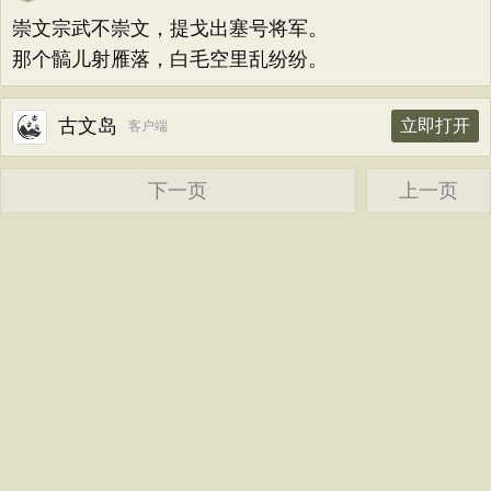
题画
感恩
动物
散曲
感怀
饮酒
韩偓
高适
方干
李峤
赵嘏
贺铸
崇文宗武不崇文，提戈出塞号将军。
落花
桃花
写雨
青春
写山
劝学
郑谷
郑燮
张说
张炎
白居易
那个髇儿射雁落，白毛空里乱纷纷。
论诗
游仙
节日
春节
元宵节
辛弃疾
李清照
刘禹锡
李商隐
古文岛
立即打开
寒食节
清明节
端午节
七夕节
客户端
陶渊明
孟浩然
柳宗元
王安石
中秋节
重阳节
托物言志
欧阳修
韦应物
温庭筠
刘长卿
下一页
上一页
古文观止
宋词精选
小学古诗
王昌龄
杨万里
诸葛亮
范仲淹
初中古诗
高中古诗
小学文言文
陆龟蒙
晏几道
周邦彦
杜荀鹤
初中文言文
高中文言文
唐诗三百首
吴文英
马致远
皮日休
左丘明
古诗三百首
宋词三百首
古诗十九首
张九龄
权德舆
黄庭坚
司马迁
皇甫冉
卓文君
文天祥
刘辰翁
陈子昂
纳兰性德