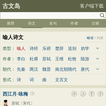
古文岛
客户端下载
推荐
诗文
名句
作者
古籍
喻人诗文
略缩
/
列表
类型：
喻人
诗经
乐府
楚辞
送别
劝学
边塞
儿童
春天
夏天
秋天
冬天
作者：
李白
杜甫
苏轼
王维
杜牧
陆游
悲愤
悼亡
咏怀
爱国
思乡
咏物
李煜
元稹
韩愈
岑参
齐己
贾岛
朝代：
先秦
两汉
魏晋
南北朝
隋代
唐代
爱情
田园
民歌
民谣
山水
怀古
柳永
曹操
李贺
曹植
张籍
孟郊
五代
宋代
金朝
元代
明代
清代
形式：
诗
词
曲
文言文
咏史
散文
闺怨
抒情
赞美
咏柳
皎然
许浑
罗隐
贯休
韦庄
屈原
读书
秋思
哲理
离别
梅花
叙事
王勃
张祜
王建
晏殊
岳飞
姚合
西江月·咏梅
写雪
写景
月亮
长诗
励志
战争
卢纶
秦观
钱起
朱熹
韩偓
高适
苏轼
〔宋代〕