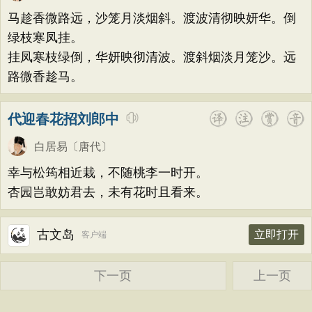
荷花
题画
感恩
动物
散曲
感怀
方干
李峤
赵嘏
贺铸
郑谷
郑燮
马趁香微路远，沙笼月淡烟斜。渡波清彻映妍华。倒
饮酒
落花
桃花
写雨
青春
写山
张说
张炎
白居易
辛弃疾
李清照
绿枝寒凤挂。
劝学
论诗
游仙
节日
春节
挂凤寒枝绿倒，华妍映彻清波。渡斜烟淡月笼沙。远
刘禹锡
李商隐
陶渊明
孟浩然
路微香趁马。
元宵节
寒食节
清明节
端午节
柳宗元
王安石
欧阳修
韦应物
七夕节
中秋节
重阳节
温庭筠
刘长卿
王昌龄
杨万里
代迎春花招刘郎中
托物言志
古文观止
宋词精选
诸葛亮
范仲淹
陆龟蒙
晏几道
白居易
〔唐代〕
小学古诗
初中古诗
高中古诗
周邦彦
杜荀鹤
吴文英
马致远
幸与松筠相近栽，不随桃李一时开。
小学文言文
初中文言文
高中文言文
皮日休
左丘明
张九龄
权德舆
杏园岂敢妨君去，未有花时且看来。
唐诗三百首
古诗三百首
宋词三百首
黄庭坚
司马迁
皇甫冉
卓文君
古诗十九首
古文岛
立即打开
客户端
文天祥
刘辰翁
陈子昂
纳兰性德
下一页
上一页