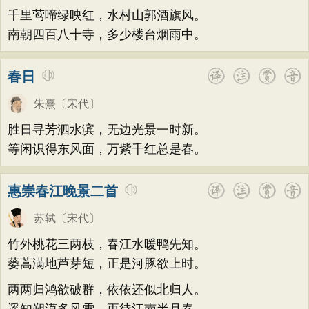
千里莺啼绿映红，水村山郭酒旗风。
南朝四百八十寺，多少楼台烟雨中。
春日
朱熹
〔宋代〕
胜日寻芳泗水滨，无边光景一时新。
等闲识得东风面，万紫千红总是春。
惠崇春江晚景二首
苏轼
〔宋代〕
竹外桃花三两枝，春江水暖鸭先知。
蒌蒿满地芦芽短，正是河豚欲上时。
两两归鸿欲破群，依依还似北归人。