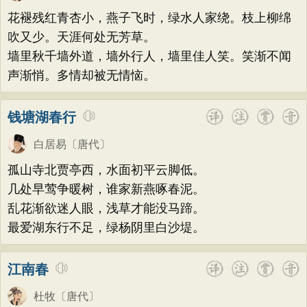
荷花
题画
感恩
动物
散曲
感怀
方干
李峤
赵嘏
贺铸
郑谷
郑燮
花褪残红青杏小，燕子飞时，绿水人家绕。枝上柳绵
饮酒
落花
桃花
写雨
青春
写山
张说
张炎
白居易
辛弃疾
李清照
吹又少。天涯何处无芳草。
劝学
论诗
游仙
节日
春节
墙里秋千墙外道，墙外行人，墙里佳人笑。笑渐不闻
刘禹锡
李商隐
陶渊明
孟浩然
声渐悄。多情却被无情恼。
元宵节
寒食节
清明节
端午节
柳宗元
王安石
欧阳修
韦应物
七夕节
中秋节
重阳节
温庭筠
刘长卿
王昌龄
杨万里
钱塘湖春行
托物言志
古文观止
宋词精选
诸葛亮
范仲淹
陆龟蒙
晏几道
白居易
〔唐代〕
小学古诗
初中古诗
高中古诗
周邦彦
杜荀鹤
吴文英
马致远
孤山寺北贾亭西，水面初平云脚低。
小学文言文
初中文言文
高中文言文
皮日休
左丘明
张九龄
权德舆
几处早莺争暖树，谁家新燕啄春泥。
唐诗三百首
古诗三百首
宋词三百首
乱花渐欲迷人眼，浅草才能没马蹄。
黄庭坚
司马迁
皇甫冉
卓文君
最爱湖东行不足，绿杨阴里白沙堤。
古诗十九首
文天祥
刘辰翁
陈子昂
纳兰性德
江南春
杜牧
〔唐代〕