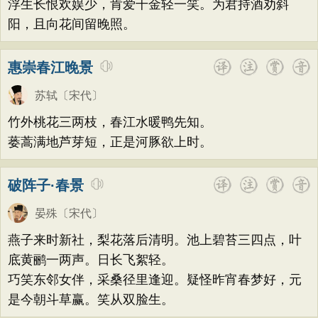
浮生长恨欢娱少，肯爱千金轻一笑。为君持酒劝斜
阳，且向花间留晚照。
惠崇春江晚景
苏轼
〔宋代〕
竹外桃花三两枝，春江水暖鸭先知。
蒌蒿满地芦芽短，正是河豚欲上时。
破阵子·春景
晏殊
〔宋代〕
燕子来时新社，梨花落后清明。池上碧苔三四点，叶
底黄鹂一两声。日长飞絮轻。
巧笑东邻女伴，采桑径里逢迎。疑怪昨宵春梦好，元
是今朝斗草赢。笑从双脸生。