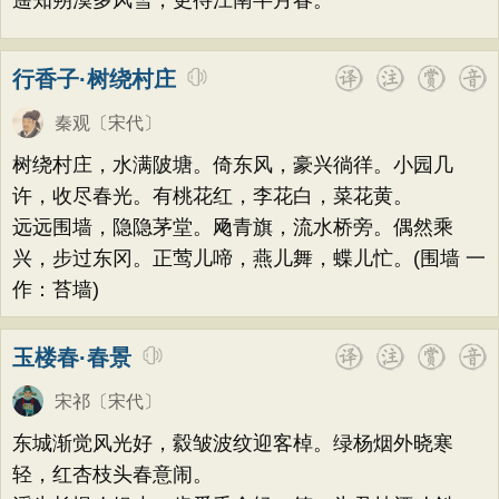
遥知朔漠多风雪，更待江南半月春。
行香子·树绕村庄
秦观
〔宋代〕
树绕村庄，水满陂塘。倚东风，豪兴徜徉。小园几
许，收尽春光。有桃花红，李花白，菜花黄。
远远围墙，隐隐茅堂。飏青旗，流水桥旁。偶然乘
兴，步过东冈。正莺儿啼，燕儿舞，蝶儿忙。(围墙 一
作：苔墙)
玉楼春·春景
宋祁
〔宋代〕
东城渐觉风光好，縠皱波纹迎客棹。绿杨烟外晓寒
轻，红杏枝头春意闹。