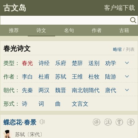
古文岛
客户端下载
推荐
诗文
名句
作者
古籍
春光诗文
略缩
/
列表
类型：
春光
诗经
乐府
楚辞
送别
劝学
边塞
儿童
春天
夏天
秋天
冬天
作者：
李白
杜甫
苏轼
王维
杜牧
陆游
悲愤
悼亡
咏怀
爱国
思乡
咏物
李煜
元稹
韩愈
岑参
齐己
贾岛
朝代：
先秦
两汉
魏晋
南北朝
隋代
唐代
爱情
田园
民歌
民谣
山水
怀古
柳永
曹操
李贺
曹植
张籍
孟郊
五代
宋代
金朝
元代
明代
清代
形式：
诗
词
曲
文言文
咏史
散文
闺怨
抒情
赞美
咏柳
皎然
许浑
罗隐
贯休
韦庄
屈原
读书
秋思
哲理
离别
梅花
叙事
王勃
张祜
王建
晏殊
岳飞
姚合
蝶恋花·春景
写雪
写景
月亮
长诗
励志
战争
卢纶
秦观
钱起
朱熹
韩偓
高适
苏轼
〔宋代〕