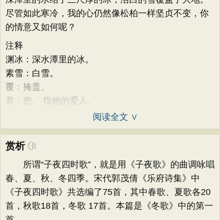
尽管如此寒冷，我的心仍然像松柏一样坚贞不变，你
的情意又如何呢？
注释
渊冰：深水潭里的冰。
素雪：白雪。
覆：掩盖。
君：您。 指她的爱人。
阅读全文 ∨
赏析
所谓“子夜四时歌”，就是用《子夜歌》的曲调咏唱
春、夏、秋、冬四季。宋代郭茂倩《乐府诗集》中
《子夜四时歌》共选编了75首，其中春歌、夏歌各20
首，秋歌18首，冬歌 17首。本篇是《冬歌》中的第一
首。