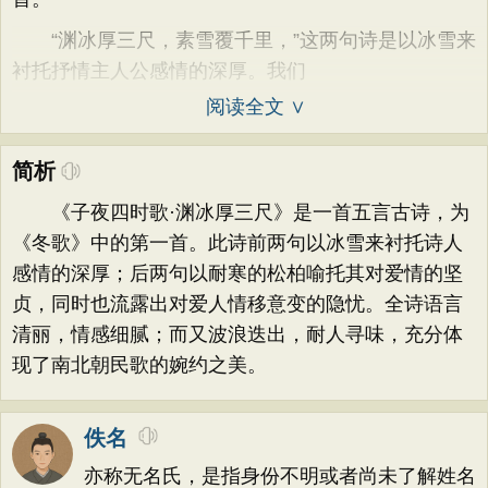
“渊冰厚三尺，素雪覆千里，”这两句诗是以冰雪来
衬托抒情主人公感情的深厚。我们
阅读全文 ∨
简析
《子夜四时歌·渊冰厚三尺》是一首五言古诗，为
《冬歌》中的第一首。此诗前两句以冰雪来衬托诗人
感情的深厚；后两句以耐寒的松柏喻托其对爱情的坚
贞，同时也流露出对爱人情移意变的隐忧。全诗语言
清丽，情感细腻；而又波浪迭出，耐人寻味，充分体
现了南北朝民歌的婉约之美。
佚名
亦称无名氏，是指身份不明或者尚未了解姓名