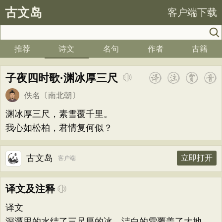
古文岛
客户端下载
推荐
诗文
名句
作者
古籍
子夜四时歌·渊冰厚三尺
佚名
〔南北朝〕
渊冰厚三尺，素雪覆千里。
我心如松柏，君情复何似？
古文岛
立即打开
客户端
译文及注释
译文
深潭里的水结了三尺厚的冰，洁白的雪覆盖了大地。