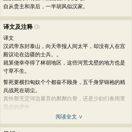
自从贵主和亲后，一半胡风似汉家。
译文及注释
译文
汉武帝东封泰山，向天帝报人间太平，却没有人在宫
殿议论在边疆的士兵。。
就算侥幸夺得了林胡地区，这些河荒戈壁的地方也是
寸草不生。
誓死要横扫匈奴个个都奋不顾身，五千身穿锦袍的精
兵战死在胡尘。
真怜那无定河边暴弃的粼粼白骨，还是少妇们春闺里
思念的梦中
阅读全文 ∨