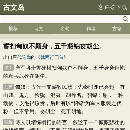
古文岛
客户端下载
推荐
诗文
名句
作者
古籍
誓扫匈奴不顾身，五千貂锦丧胡尘。
出自唐代
陈陶
的《
陇西行四首
》
唐军将士誓死横扫匈奴奋不顾身，五千身穿锦袍
译文
的精兵战死在胡尘。
匈奴：古代一支游牧民族，先秦时即已兴起，有
注释
山戎、鬼方、猃狁、混夷、胡等名。貂锦：貂，一种
动物，皮毛很珍贵，后世有以“貂锦”为军人服装之代
称，但不常用。丧胡尘：死于胡地。
诗人以精练概括的语言，叙述了一个慷慨悲壮的
赏析