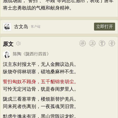
激战场面，“誓扫”、“不顾”等词悲壮激昂，表现了唐军
将士忠勇敢战的气概和献身精神。
古文岛
立即打开
客户端
原文
陈陶
《
陇西行四首
》
汉主东封报太平，无人金阙议边兵。
纵饶夺得林胡塞，碛地桑麻种不生。
誓扫匈奴不顾身，五千貂锦丧胡尘。
可怜无定河边骨，犹是春闺梦里人。
陇戍三看塞草青，楼烦新替护羌兵。
同来死者伤离别，一夜孤魂哭旧营。
黠虏生擒未有涯，黑山营阵识龙蛇。