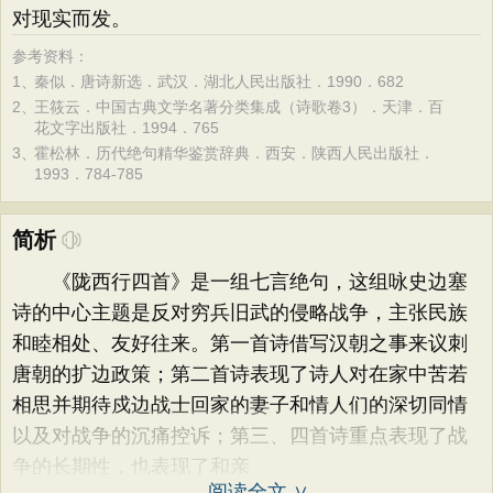
对现实而发。
参考资料：
1、
秦似．唐诗新选．武汉．湖北人民出版社．1990．682
2、
王筱云．中国古典文学名著分类集成（诗歌卷3）．天津．百
花文字出版社．1994．765
3、
霍松林．历代绝句精华鉴赏辞典．西安．陕西人民出版社．
1993．784-785
简析
《陇西行四首》是一组七言绝句，这组咏史边塞
诗的中心主题是反对穷兵旧武的侵略战争，主张民族
和睦相处、友好往来。第一首诗借写汉朝之事来议刺
唐朝的扩边政策；第二首诗表现了诗人对在家中苦若
相思并期待戍边战士回家的妻子和情人们的深切同情
以及对战争的沉痛控诉；第三、四首诗重点表现了战
争的长期性，也表现了和亲
阅读全文 ∨