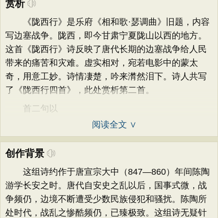
赏析
《陇西行》是乐府《相和歌·瑟调曲》旧题，内容
写边塞战争。陇西，即今甘肃宁夏陇山以西的地方。
这首《陇西行》诗反映了唐代长期的边塞战争给人民
带来的痛苦和灾难。虚实相对，宛若电影中的蒙太
奇，用意工妙。诗情凄楚，吟来潸然泪下。诗人共写
了《陇西行四首》，此处赏析第二首。
首二句以
阅读全文 ∨
创作背景
这组诗约作于唐宣宗大中（847—860）年间陈陶
游学长安之时。唐代自安史之乱以后，国事式微，战
争频仍，边境不断遭受少数民族侵犯和骚扰。陈陶所
处时代，战乱之惨酷频仍，已臻极致。这组诗无疑针