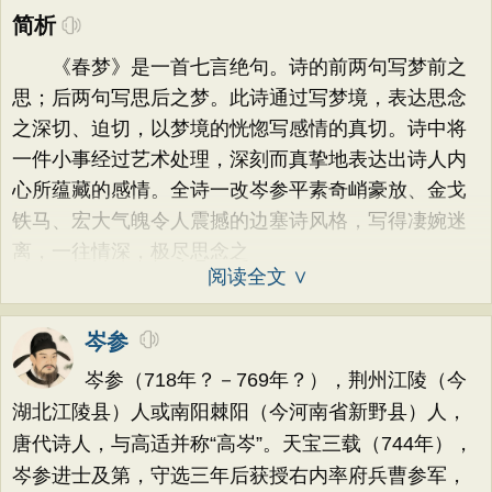
简析
《春梦》是一首七言绝句。诗的前两句写梦前之
思；后两句写思后之梦。此诗通过写梦境，表达思念
之深切、迫切，以梦境的恍惚写感情的真切。诗中将
一件小事经过艺术处理，深刻而真挚地表达出诗人内
心所蕴藏的感情。全诗一改岑参平素奇峭豪放、金戈
铁马、宏大气魄令人震撼的边塞诗风格，写得凄婉迷
离，一往情深，极尽思念之
阅读全文 ∨
岑参
岑参（718年？－769年？），荆州江陵（今
湖北江陵县）人或南阳棘阳（今河南省新野县）人，
唐代诗人，与高适并称“高岑”。天宝三载（744年），
岑参进士及第，守选三年后获授右内率府兵曹参军，