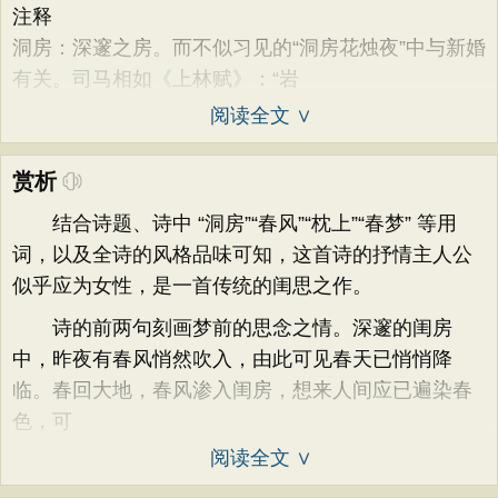
注释
洞房：深邃之房。而不似习见的“洞房花烛夜”中与新婚
有关。司马相如《上林赋》：“岩
阅读全文 ∨
赏析
结合诗题、诗中 “洞房”“春风”“枕上”“春梦” 等用
词，以及全诗的风格品味可知，这首诗的抒情主人公
似乎应为女性，是一首传统的闺思之作。
诗的前两句刻画梦前的思念之情。深邃的闺房
中，昨夜有春风悄然吹入，由此可见春天已悄悄降
临。春回大地，春风渗入闺房，想来人间应已遍染春
色，可
阅读全文 ∨