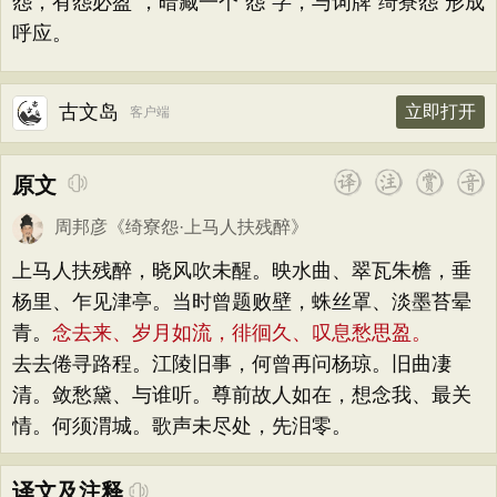
怨，有怨必盈”，暗藏一个“怨”字，与词牌“绮寮怨”形成
呼应。
古文岛
立即打开
客户端
原文
周邦彦
《
绮寮怨·上马人扶残醉
》
上马人扶残醉，晓风吹未醒。映水曲、翠瓦朱檐，垂
杨里、乍见津亭。当时曾题败壁，蛛丝罩、淡墨苔晕
青。
念去来、岁月如流，徘徊久、叹息愁思盈。
去去倦寻路程。江陵旧事，何曾再问杨琼。旧曲凄
清。敛愁黛、与谁听。尊前故人如在，想念我、最关
情。何须渭城。歌声未尽处，先泪零。
译文及注释