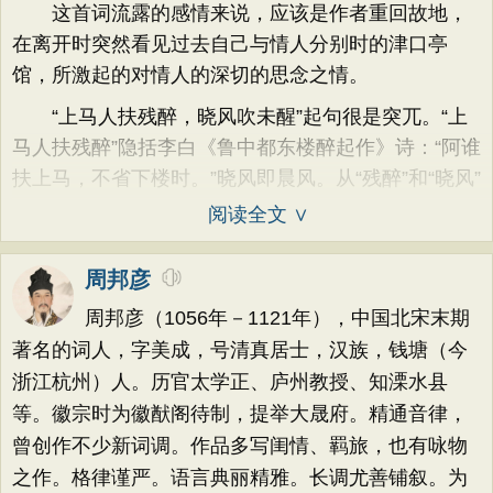
这首词流露的感情来说，应该是作者重回故地，
在离开时突然看见过去自己与情人分别时的津口亭
馆，所激起的对情人的深切的思念之情。
“上马人扶残醉，晓风吹未醒”起句很是突兀。“上
马人扶残醉”隐括李白《鲁中都东楼醉起作》诗：“阿谁
扶上马，不省下楼时。”晓风即晨风。从“残醉”和“晓风”
阅读全文 ∨
周邦彦
周邦彦（1056年－1121年），中国北宋末期
著名的词人，字美成，号清真居士，汉族，钱塘（今
浙江杭州）人。历官太学正、庐州教授、知溧水县
等。徽宗时为徽猷阁待制，提举大晟府。精通音律，
曾创作不少新词调。作品多写闺情、羁旅，也有咏物
之作。格律谨严。语言典丽精雅。长调尤善铺叙。为