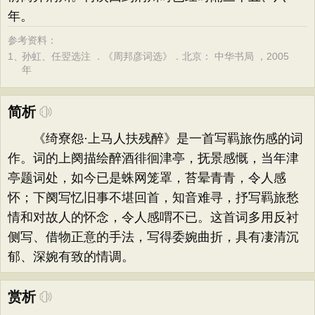
年。
参考资料：
1、
孙虹、任翌选注 ．《周邦彦词选》．北京： 中华书局 ，2005
年
简析
《绮寮怨·上马人扶残醉》是一首写羁旅伤感的词
作。词的上阕描绘醉酒徘徊津亭，抚景感慨，当年津
亭题词处，如今已是蛛网笼罩，苔晕青青，令人感
怀；下阕写忆旧事不堪回首，知音难寻，抒写羁旅愁
情和对故人的怀念，令人感喟不已。这首词多用反衬
侧写、借物正意的手法，写得委婉曲折，具有凄清沉
郁、深婉有致的情调。
赏析