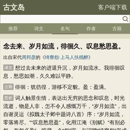
古文岛
客户端下载
推荐
诗文
名句
作者
古籍
念去来、岁月如流，徘徊久、叹息愁思盈。
出自宋代
周邦彦
的《
绮寮怨·上马人扶残醉
》
想过去未来的进退升沉，岁月如流水。我徘徊叹
译文
息，愁思如潮，久久难以平静。
徘徊：犹彷徨，游移不定貌。盈：盈满。
注释
词人触景生情，表达出无穷的思念和叹息，时光
赏析
流逝，物是人非，怎不令人感慨万千，“岁月如流”，出
自谢灵运《拟魏太子邺中题诗八首》序：“岁月如流，
零落将尽。”“叹息愁思盈”，化用江淹《别赋》“有别必