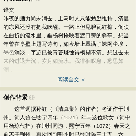
译文
昨夜的酒力尚未消去，上马时人只能勉励维持，清晨
的凉风还没有把我吹醒。一路上但见碧瓦红檐，倒映
在曲折的流水里，垂杨树掩映着渡口旁的驿亭。想当
年曾在亭壁上题写诗句，如今墙上罩满了蛛网尘埃，
墨色消淡，字迹已被青苔斑蚀得模糊不清。想过去未
来的进退升沉，岁月如流水。我徘徊叹息，愁思如
潮，
阅读全文 ∨
创作背景
这首词据孙虹（《清真集》的作者）考证作于荆
州。词人曾在熙宁四年（1071）年与这位歌女（词中
用杨琼代指）在荆州同游，熙宁五年（1072）春天之
前离开荆州。再次回到荆州时已经时隔三十五、六