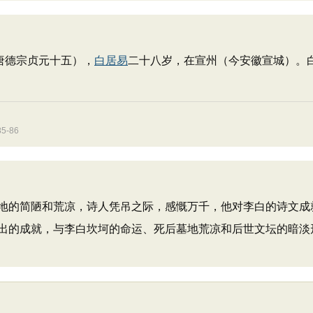
唐德宗贞元十五），
白居易
二十八岁，在宣州（今安徽宣城）。
-86
地的简陋和荒凉，诗人凭吊之际，感慨万千，他对李白的诗文成
出的成就，与李白坎坷的命运、死后墓地荒凉和后世文坛的暗淡