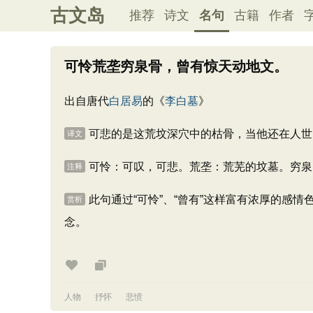
古文岛
推荐
诗文
名句
古籍
作者
可怜荒垄穷泉骨，曾有惊天动地文。
出自唐代
白居易
的《
李白墓
》
可悲的是这荒坟深穴中的枯骨，当他还在人世
译文
可怜：可叹，可悲。荒垄：荒芜的坟墓。穷泉
注释
此句通过“可怜”、“曾有”这样富有浓厚的
赏析
念。
人物
抒怀
悲愤