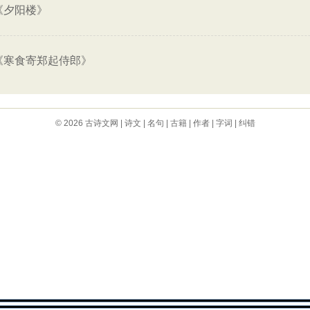
《夕阳楼》
《寒食寄郑起侍郎》
© 2026
古诗文网
|
诗文
|
名句
|
古籍
|
作者
|
字词
|
纠错