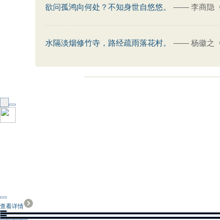
欲问孤鸿向何处？不知身世自悠悠。
——
李商隐
水隔淡烟修竹寺，路经疏雨落花村。
——
杨徽之
查看详情