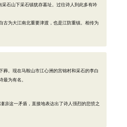
南采石山下采石镇犹存墓址。过往诗人到此多有吟
自古为大江南北重要津渡，也是江防重镇。相传为
下葬。现在马鞍山市江心洲的宫锦村和采石的李白
诗最为有名。
地凄凉这一矛盾，直接地表达出了诗人强烈的悲愤之