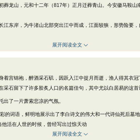
初葬龙山，元和十二年（817年）正月迁葬青山。今安徽马鞍山
长江东岸，为牛渚山北部突出江中而成，江面较狭，形势险要，
展开阅读全文
着宫锦袍，醉酒采石矶，因跃入江中捉月而逝，渔人得其衣冠
在采石留下了许多脍炙人口的名篇佳句，其中尤以白居易的这首
托出了一片萧索悲凉的气氛。
色彩的词语，鲜明地展示出了李白诗文的伟大和一代诗仙死后墓
当他活在人世的时候，曾经写出过惊天动
展开阅读全文