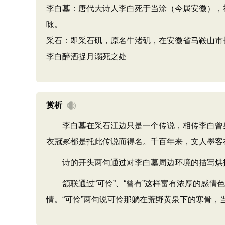
李白墓：唐代大诗人李白死于当涂（今属安徽），
咏。
采石：即采石矶，原名牛渚矶，在安徽省马鞍山市
李白醉酒捉月溺死之处
赏析
李白墓在采石江边只是一个传说，相传李白曾身
衣冠冢都是托此传说而得名。千百年来，文人墨客
诗的开头两句通过对李白墓周边环境的描写烘
颔联通过“可怜”、“曾有”这样富有浓厚的感情
情。“可怜”两句说可怜那躺在荒野黄泉下的寒骨，