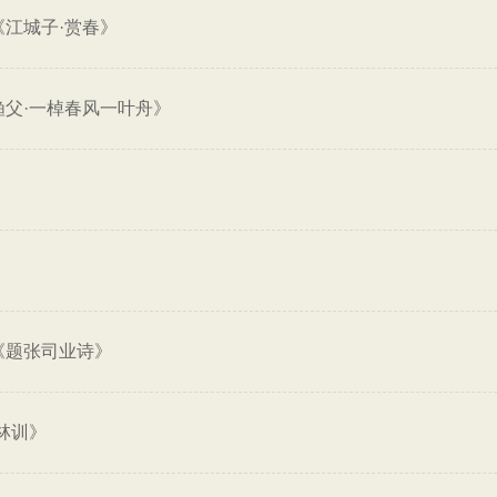
《江城子·赏春》
渔父·一棹春风一叶舟》
《题张司业诗》
林训》