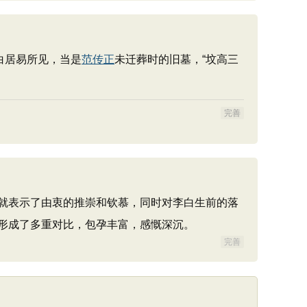
白居易所见，当是
范传正
未迁葬时的旧墓，“坟高三
完善
就表示了由衷的推崇和钦慕，同时对李白生前的落
形成了多重对比，包孕丰富，感慨深沉。
完善