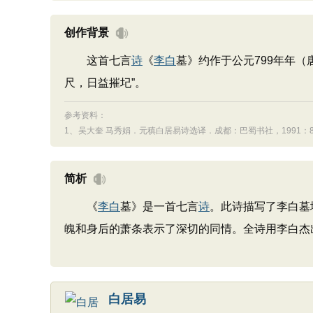
创作背景
这首七言
诗
《
李白
墓》约作于公元799年年（
尺，日益摧圮”。
参考资料：
1、
吴大奎 马秀娟．元稹白居易诗选译．成都：巴蜀书社，1991：85
简析
《
李白
墓》是一首七言
诗
。此诗描写了李白墓
魄和身后的萧条表示了深切的同情。全诗用李白杰
白居易