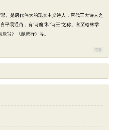
新郑。是唐代伟大的现实主义诗人，唐代三大诗人之
平易通俗，有“诗魔”和“诗王”之称。官至翰林学
卖炭翁》《琵琶行》等。
完善