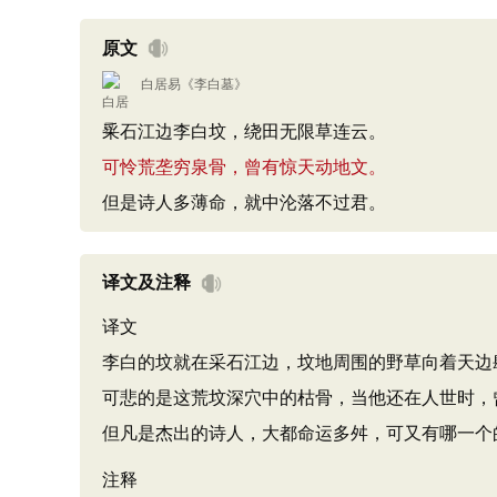
原文
白居易
《
李白墓
》
采石江边李白坟，绕田无限草连云。
可怜荒垄穷泉骨，曾有惊天动地文。
但是诗人多薄命，就中沦落不过君。
译文及注释
译文
李白的坟就在采石江边，坟地周围的野草向着天边
可悲的是这荒坟深穴中的枯骨，当他还在人世时，
但凡是杰出的诗人，大都命运多舛，可又有哪一个
注释