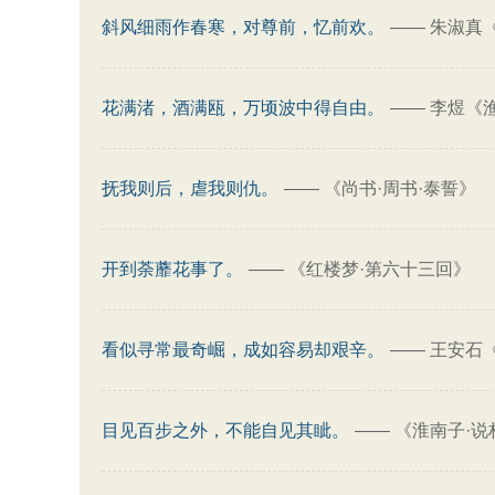
斜风细雨作春寒，对尊前，忆前欢。
——
朱淑真
花满渚，酒满瓯，万顷波中得自由。
——
李煜《
抚我则后，虐我则仇。
——
《尚书·周书·泰誓》
开到荼蘼花事了。
——
《红楼梦·第六十三回》
看似寻常最奇崛，成如容易却艰辛。
——
王安石
目见百步之外，不能自见其眦。
——
《淮南子·说