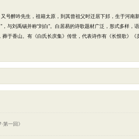
居士，又号醉吟先生，祖籍太原，到其曾祖父时迁居下邽，生于河南
”，与刘禹锡并称“刘白”。白居易的诗歌题材广泛，形式多样，语言
世，葬于香山。有《白氏长庆集》传世，代表诗作有《长恨歌》《
梦·第一回》