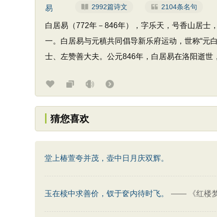
2992篇诗文
2104条名句
白居易（772年－846年），字乐天，号香山
一。白居易与元稹共同倡导新乐府运动，世称“元白
士、左赞善大夫。公元846年，白居易在洛阳逝
猜您喜欢
堂上椿萱夸并茂，壶中日月庆双辉。
玉在椟中求善价，钗于奁内待时飞。
——
《红楼