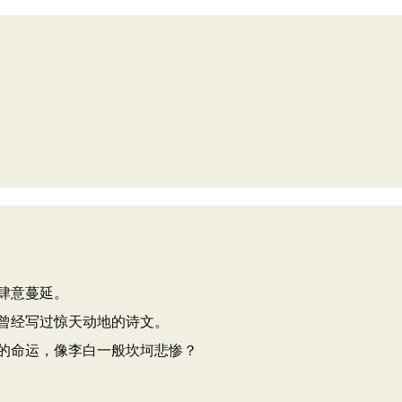
肆意蔓延。
曾经写过惊天动地的诗文。
的命运，像李白一般坎坷悲惨？