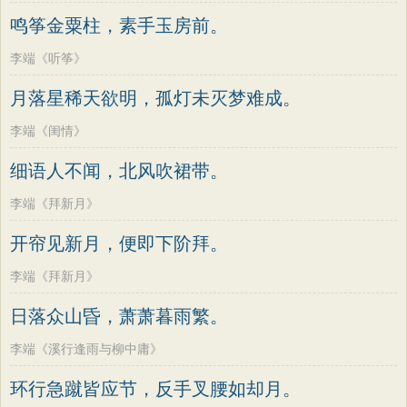
老子
史记
中庸
礼记
尚书
晋书
高适
方干
李峤
赵嘏
贺铸
郑谷
鸣筝金粟柱，素手玉房前。
左传
论衡
管子
说苑
列子
国语
郑燮
张说
张炎
白居易
辛弃疾
李端《听筝》
节日
春节
元宵节
寒食节
清明节
李清照
刘禹锡
李商隐
陶渊明
月落星稀天欲明，孤灯未灭梦难成。
端午节
七夕节
中秋节
重阳节
孟浩然
柳宗元
王安石
欧阳修
李端《闺情》
韩非子
罗织经
菜根谭
红楼梦
韦应物
温庭筠
刘长卿
王昌龄
细语人不闻，北风吹裙带。
弟子规
战国策
后汉书
淮南子
杨万里
诸葛亮
范仲淹
陆龟蒙
商君书
水浒传
西游记
李端《拜新月》
晏几道
周邦彦
杜荀鹤
吴文英
格言联璧
围炉夜话
增广贤文
开帘见新月，便即下阶拜。
马致远
皮日休
左丘明
张九龄
吕氏春秋
文心雕龙
醒世恒言
权德舆
黄庭坚
司马迁
皇甫冉
李端《拜新月》
警世通言
幼学琼林
小窗幽记
卓文君
文天祥
刘辰翁
陈子昂
日落众山昏，萧萧暮雨繁。
三国演义
贞观政要
纳兰性德
李端《溪行逢雨与柳中庸》
环行急蹴皆应节，反手叉腰如却月。