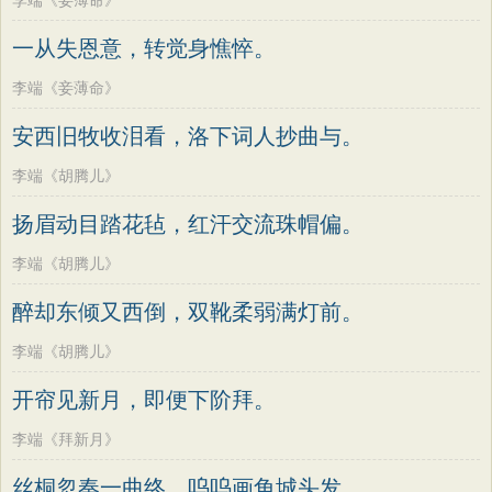
李端《妾薄命》
一从失恩意，转觉身憔悴。
李端《妾薄命》
安西旧牧收泪看，洛下词人抄曲与。
李端《胡腾儿》
扬眉动目踏花毡，红汗交流珠帽偏。
李端《胡腾儿》
醉却东倾又西倒，双靴柔弱满灯前。
李端《胡腾儿》
开帘见新月，即便下阶拜。
李端《拜新月》
丝桐忽奏一曲终，呜呜画角城头发。