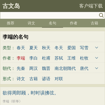
古文岛
客户端下载
推荐
诗文
名句
作者
古籍
李端的名句
类型：
春天
夏天
秋天
冬天
爱国
写雪
思念
爱情
思乡
离别
月亮
梅花
作者：
李端
李白
杜甫
苏轼
王维
杜牧
励志
荷花
写雨
友情
感恩
写风
陆游
李煜
元稹
韩愈
岑参
齐己
朝代：
先秦
两汉
魏晋
南北朝
隋代
唐代
西湖
读书
菊花
长江
黄河
竹子
贾岛
柳永
曹操
李贺
曹植
张籍
五代
宋代
金朝
元代
明代
清代
形式：
诗文
古籍
谚语
对联
哲理
泰山
边塞
柳树
写鸟
桃花
孟郊
皎然
许浑
罗隐
贯休
韦庄
老师
母亲
伤感
田园
写云
庐山
屈原
王勃
张祜
王建
晏殊
岳飞
欲得周郎顾，时时误拂弦。
山水
星星
荀子
孟子
论语
墨子
姚合
卢纶
秦观
钱起
朱熹
韩偓
李端《听筝》