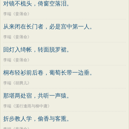
对镜不梳头，倚窗空落泪。
李端《妾薄命》
从来闭在长门者，必是宫中第一人。
李端《妾薄命》
回灯入绮帐，转面脱罗裙。
李端《妾薄命》
桐布轻衫前后卷，葡萄长带一边垂。
李端《胡腾儿》
那堪两处宿，共听一声猿。
李端《溪行逢雨与柳中庸》
折步教人学，偷香与客熏。