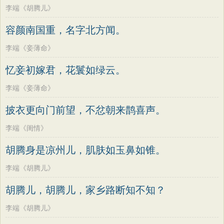
李端《胡腾儿》
容颜南国重，名字北方闻。
李端《妾薄命》
忆妾初嫁君，花鬟如绿云。
李端《妾薄命》
披衣更向门前望，不忿朝来鹊喜声。
李端《闺情》
胡腾身是凉州儿，肌肤如玉鼻如锥。
李端《胡腾儿》
胡腾儿，胡腾儿，家乡路断知不知？
李端《胡腾儿》