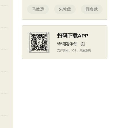
马致远
朱敦儒
顾炎武
扫码下载APP
诗词陪伴每一刻
支持安卓、IOS、鸿蒙系统