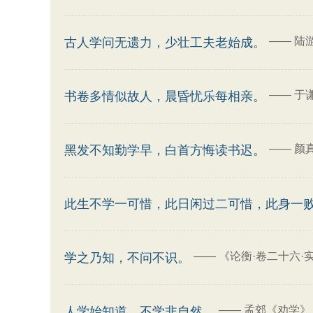
——
陆
古人学问无遗力，少壮工夫老始成。
——
于
书卷多情似故人，晨昏忧乐每相亲。
——
颜
黑发不知勤学早，白首方悔读书迟。
此生不学一可惜，此日闲过二可惜，此身一
——
《论衡·卷二十六·
学之乃知，不问不识。
——
孟郊《劝学》
人学始知道，不学非自然。