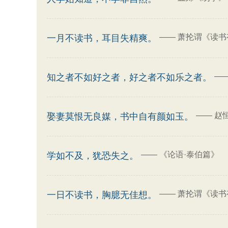
——
萧抡谓《读书
一月不读书，耳目失精爽。
—
知之者不如好之者，好之者不如乐之者。
——
赵
娶妻莫恨无良媒，书中自有颜如玉。
——
《论语·泰伯篇》
学如不及，犹恐失之。
——
萧抡谓《读书
一日不读书，胸臆无佳想。