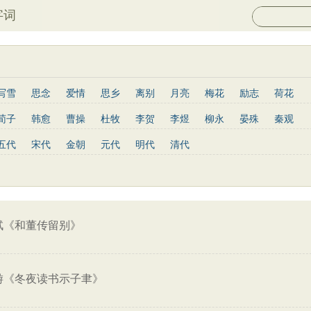
字词
写雪
思念
爱情
思乡
离别
月亮
梅花
励志
荷花
菊花
长江
黄河
竹子
哲理
泰山
边塞
柳树
写鸟
荀子
韩愈
曹操
杜牧
李贺
李煜
柳永
晏殊
秦观
庐山
山水
星星
老子
史记
论语
庄子
孟子
中庸
姜夔
孟郊
韦庄
元稹
曾巩
苏辙
唐寅
张先
曹丕
五代
宋代
金朝
元代
明代
清代
墨子
列子
管子
晋书
节日
春节
元宵节
寒食节
杨慎
宋玉
阮籍
张籍
辛弃疾
李清照
白居易
李商隐
菜根谭
红楼梦
鬼谷子
三国志
韩非子
战国策
淮南子
王安石
范仲淹
杨万里
黄庭坚
王昌龄
龚自珍
温庭筠
通鉴
孙子兵法
小窗幽记
围炉夜话
格言联璧
文心雕龙
刘长卿
司马光
晏几道
司马迁
元好问
曹雪芹
范成大
王守仁
关汉卿
马致远
朱敦儒
顾炎武
纳兰性德
轼《和董传留别》
游《冬夜读书示子聿》