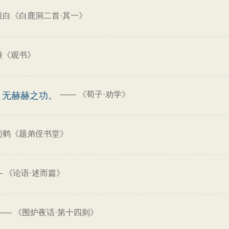
贞白《白鹿洞二首·其一》
谦《观书》
——
《荀子·劝学》
，无赫赫之功。
荀鹤《题弟侄书堂》
—
《论语·述而篇》
——
《围炉夜话·第十四则》