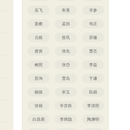
岳飞
朱熹
岑参
姜夔
孟郊
韦庄
元稹
曾巩
苏辙
唐寅
张先
曹丕
鲍照
张岱
李益
苏洵
贾岛
于谦
杨慎
宋玉
阮籍
张籍
辛弃疾
李清照
白居易
李商隐
陶渊明