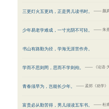
——
颜
三更灯火五更鸡，正是男儿读书时。
——
朱熹
少年易老学难成，一寸光阴不可轻。
书山有路勤为径，学海无涯苦作舟。
——
《论语·
学而不思则罔，思而不学则殆。
——
孟郊《劝学》
青春须早为，岂能长少年。
——
杜
富贵必从勤苦得，男儿须读五车书。