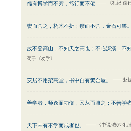
——
《礼记·儒
儒有博学而不穷，笃行而不倦
锲而舍之，朽木不折；锲而不舍，金石可镂
故不登高山，不知天之高也；不临深溪，不
荀子《劝学》
——
赵
安居不用架高堂，书中自有黄金屋。
善学者，师逸而功倍，又从而庸之；不善学
——
《中说·卷六·礼
天下未有不学而成者也。