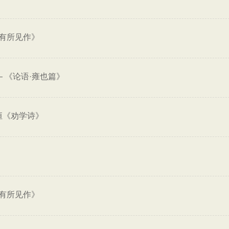
有所见作》
—
《论语·雍也篇》
恒《劝学诗》
有所见作》