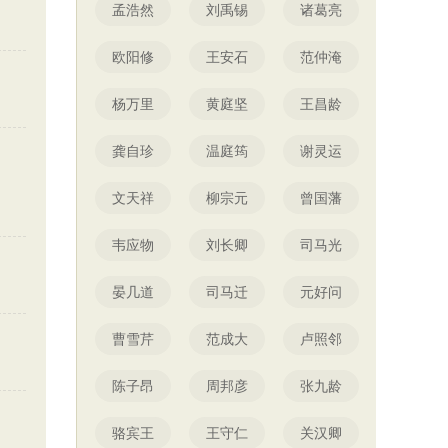
孟浩然
刘禹锡
诸葛亮
欧阳修
王安石
范仲淹
杨万里
黄庭坚
王昌龄
龚自珍
温庭筠
谢灵运
文天祥
柳宗元
曾国藩
韦应物
刘长卿
司马光
晏几道
司马迁
元好问
曹雪芹
范成大
卢照邻
陈子昂
周邦彦
张九龄
骆宾王
王守仁
关汉卿