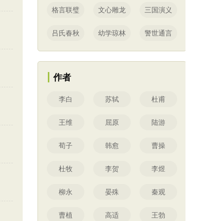
格言联璧
文心雕龙
三国演义
吕氏春秋
幼学琼林
警世通言
作者
李白
苏轼
杜甫
王维
屈原
陆游
荀子
韩愈
曹操
杜牧
李贺
李煜
柳永
晏殊
秦观
曹植
高适
王勃