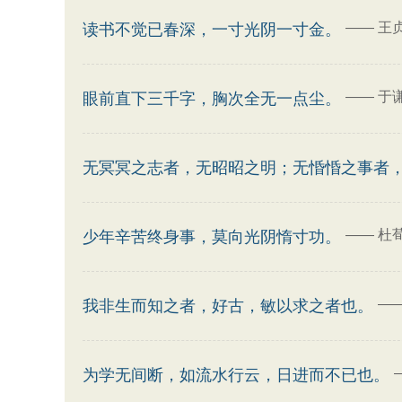
——
王
读书不觉已春深，一寸光阴一寸金。
——
于
眼前直下三千字，胸次全无一点尘。
无冥冥之志者，无昭昭之明；无惛惛之事者
——
杜
少年辛苦终身事，莫向光阴惰寸功。
—
我非生而知之者，好古，敏以求之者也。
为学无间断，如流水行云，日进而不已也。