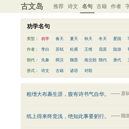
古文岛
推荐
诗文
名句
古籍
作者
劝学名句
类型：
劝学
春天
夏天
秋天
冬天
爱国
写雨
友情
感恩
写风
西湖
读书
作者：
李白
苏轼
杜甫
王维
屈原
陆游
桃花
老师
母亲
伤感
田园
写云
曹植
高适
王勃
岳飞
朱熹
岑参
朝代：
先秦
两汉
魏晋
南北朝
隋代
唐代
易传
左传
荀子
礼记
尚书
汉书
鲍照
张岱
李益
苏洵
贾岛
于谦
形式：
诗文
古籍
谚语
对联
清明节
端午节
七夕节
中秋节
重阳节
陶渊明
孟浩然
刘禹锡
诸葛亮
欧阳修
三字经
后汉书
商君书
增广贤文
资治
谢灵运
文天祥
柳宗元
曾国藩
韦应物
三国演义
吕氏春秋
幼学琼林
警世通言
卢照邻
陈子昂
周邦彦
张九龄
骆宾王
——
苏
粗缯大布裹生涯，腹有诗书气自华。
司马相如
——
陆
纸上得来终觉浅，绝知此事要躬行。