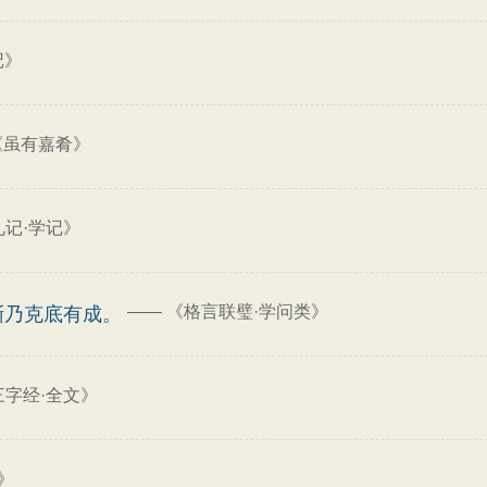
记》
《虽有嘉肴》
礼记·学记》
——
《格言联璧·学问类》
渐乃克底有成。
三字经·全文》
》