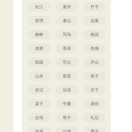
长江
黄河
竹子
哲理
泰山
边塞
柳树
写鸟
桃花
老师
母亲
伤感
田园
写云
庐山
山水
星星
老子
史记
论语
庄子
孟子
中庸
易传
左传
荀子
礼记
尚书
汉书
墨子