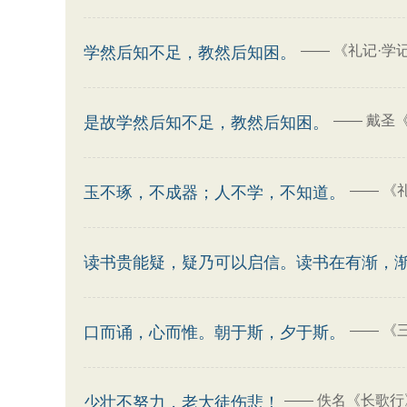
——
《礼记·学
学然后知不足，教然后知困。
——
戴圣
是故学然后知不足，教然后知困。
——
《
玉不琢，不成器；人不学，不知道。
读书贵能疑，疑乃可以启信。读书在有渐，
——
《
口而诵，心而惟。朝于斯，夕于斯。
——
佚名《长歌行
少壮不努力，老大徒伤悲！