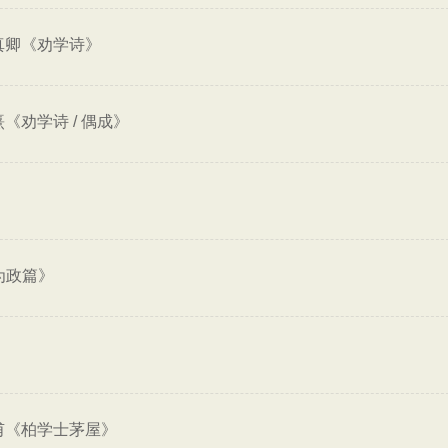
真卿《劝学诗》
《劝学诗 / 偶成》
为政篇》
甫《柏学士茅屋》