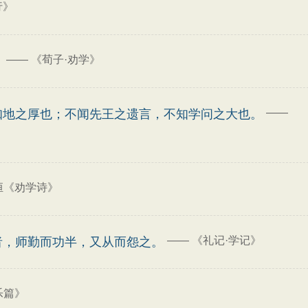
行》
——
《荀子·劝学》
。
——
知地之厚也；不闻先王之遗言，不知学问之大也。
恒《劝学诗》
——
《礼记·学记》
者，师勤而功半，又从而怨之。
乐篇》