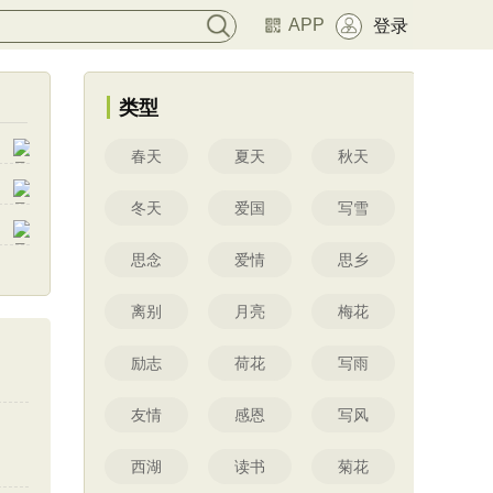
APP
登录
类型
春天
夏天
秋天
冬天
爱国
写雪
思念
爱情
思乡
离别
月亮
梅花
励志
荷花
写雨
友情
感恩
写风
西湖
读书
菊花