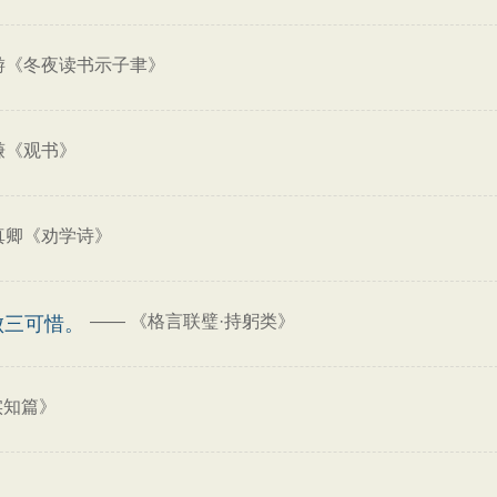
游《冬夜读书示子聿》
谦《观书》
真卿《劝学诗》
——
《格言联璧·持躬类》
败三可惜。
实知篇》