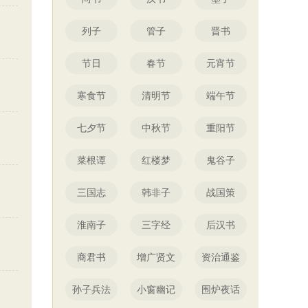
列子
管子
晋书
节日
春节
元宵节
寒食节
清明节
端午节
七夕节
中秋节
重阳节
菜根谭
红楼梦
鬼谷子
三国志
韩非子
战国策
淮南子
三字经
后汉书
商君书
增广贤文
资治通鉴
孙子兵法
小窗幽记
围炉夜话