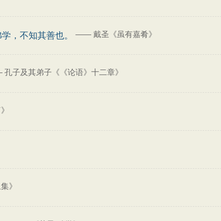
——
戴圣《虽有嘉肴》
弗学，不知其善也。
—
孔子及其弟子《《论语》十二章》
篇》
上集》