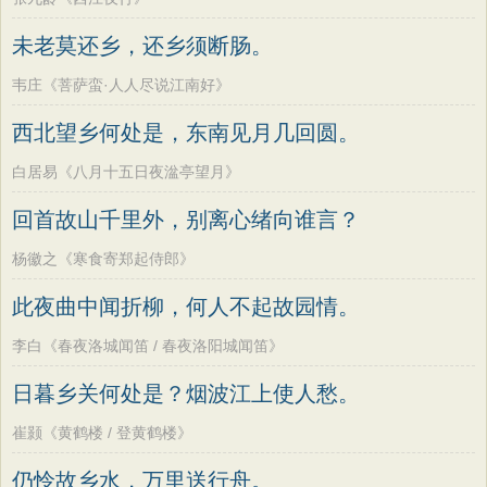
未老莫还乡，还乡须断肠。
韦庄《菩萨蛮·人人尽说江南好》
西北望乡何处是，东南见月几回圆。
白居易《八月十五日夜湓亭望月》
回首故山千里外，别离心绪向谁言？
杨徽之《寒食寄郑起侍郎》
此夜曲中闻折柳，何人不起故园情。
李白《春夜洛城闻笛 / 春夜洛阳城闻笛》
日暮乡关何处是？烟波江上使人愁。
崔颢《黄鹤楼 / 登黄鹤楼》
仍怜故乡水，万里送行舟。