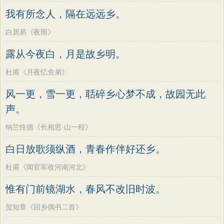
墨子
老子
史记
中庸
礼记
尚书
方干
李峤
赵嘏
贺铸
郑谷
郑燮
我有所念人，隔在远远乡。
晋书
左传
论衡
管子
说苑
列子
张说
张炎
白居易
辛弃疾
李清照
白居易《夜雨》
国语
节日
春节
元宵节
寒食节
刘禹锡
李商隐
陶渊明
孟浩然
露从今夜白，月是故乡明。
清明节
端午节
七夕节
中秋节
柳宗元
王安石
欧阳修
韦应物
杜甫《月夜忆舍弟》
重阳节
韩非子
罗织经
菜根谭
温庭筠
刘长卿
王昌龄
杨万里
风一更，雪一更，聒碎乡心梦不成，故园无此
红楼梦
弟子规
战国策
后汉书
诸葛亮
范仲淹
陆龟蒙
晏几道
声。
淮南子
商君书
水浒传
西游记
周邦彦
杜荀鹤
吴文英
马致远
纳兰性德《长相思·山一程》
格言联璧
围炉夜话
增广贤文
皮日休
左丘明
张九龄
权德舆
吕氏春秋
文心雕龙
醒世恒言
白日放歌须纵酒，青春作伴好还乡。
黄庭坚
司马迁
皇甫冉
卓文君
警世通言
幼学琼林
小窗幽记
杜甫《闻官军收河南河北》
文天祥
刘辰翁
陈子昂
三国演义
贞观政要
纳兰性德
惟有门前镜湖水，春风不改旧时波。
贺知章《回乡偶书二首》