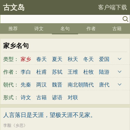
古文岛
客户端下载
推荐
诗文
名句
作者
古籍
家乡名句
类型：
家乡
春天
夏天
秋天
冬天
爱国
写雪
思念
爱情
思乡
离别
月亮
作者：
李白
杜甫
苏轼
王维
杜牧
陆游
梅花
励志
荷花
写雨
友情
感恩
李煜
元稹
韩愈
岑参
齐己
贾岛
朝代：
先秦
两汉
魏晋
南北朝
隋代
唐代
写风
西湖
读书
菊花
长江
黄河
柳永
曹操
李贺
曹植
张籍
孟郊
五代
宋代
金朝
元代
明代
清代
形式：
诗文
古籍
谚语
对联
竹子
哲理
泰山
边塞
柳树
写鸟
皎然
许浑
罗隐
贯休
韦庄
屈原
桃花
老师
母亲
伤感
田园
写云
王勃
张祜
王建
晏殊
岳飞
姚合
人言落日是天涯，望极天涯不见家。
庐山
山水
星星
荀子
孟子
论语
卢纶
秦观
钱起
朱熹
韩偓
高适
李觏《乡思》