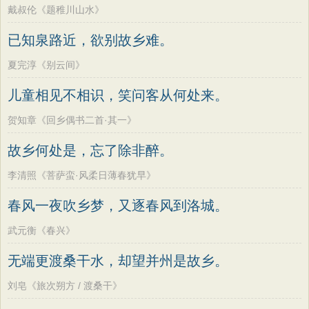
戴叔伦《题稚川山水》
已知泉路近，欲别故乡难。
夏完淳《别云间》
儿童相见不相识，笑问客从何处来。
贺知章《回乡偶书二首·其一》
故乡何处是，忘了除非醉。
李清照《菩萨蛮·风柔日薄春犹早》
春风一夜吹乡梦，又逐春风到洛城。
武元衡《春兴》
无端更渡桑干水，却望并州是故乡。
刘皂《旅次朔方 / 渡桑干》