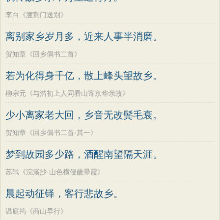
李白《渡荆门送别》
离别家乡岁月多，近来人事半消磨。
贺知章《回乡偶书二首》
若为化得身千亿，散上峰头望故乡。
柳宗元《与浩初上人同看山寄京华亲故》
少小离家老大回，乡音无改鬓毛衰。
贺知章《回乡偶书二首·其一》
梦到故园多少路，酒醒南望隔天涯。
苏轼《浣溪沙·山色横侵蘸晕霞》
晨起动征铎，客行悲故乡。
温庭筠《商山早行》