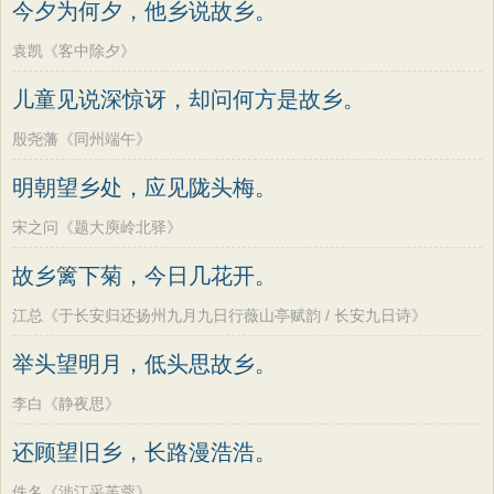
今夕为何夕，他乡说故乡。
袁凯《客中除夕》
儿童见说深惊讶，却问何方是故乡。
殷尧藩《同州端午》
明朝望乡处，应见陇头梅。
宋之问《题大庾岭北驿》
故乡篱下菊，今日几花开。
江总《于长安归还扬州九月九日行薇山亭赋韵 / 长安九日诗》
举头望明月，低头思故乡。
李白《静夜思》
还顾望旧乡，长路漫浩浩。
佚名《涉江采芙蓉》