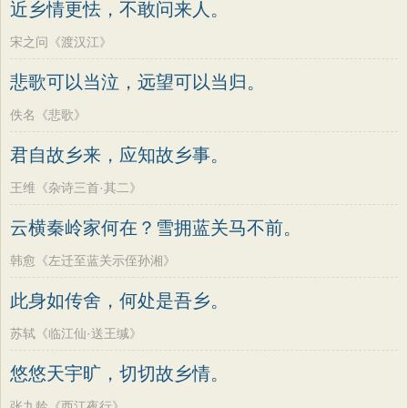
近乡情更怯，不敢问来人。
宋之问《渡汉江》
悲歌可以当泣，远望可以当归。
佚名《悲歌》
君自故乡来，应知故乡事。
王维《杂诗三首·其二》
云横秦岭家何在？雪拥蓝关马不前。
韩愈《左迁至蓝关示侄孙湘》
此身如传舍，何处是吾乡。
苏轼《临江仙·送王缄》
悠悠天宇旷，切切故乡情。
张九龄《西江夜行》