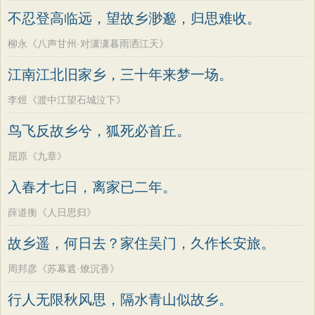
不忍登高临远，望故乡渺邈，归思难收。
柳永《八声甘州·对潇潇暮雨洒江天》
江南江北旧家乡，三十年来梦一场。
李煜《渡中江望石城泣下》
鸟飞反故乡兮，狐死必首丘。
屈原《九章》
入春才七日，离家已二年。
薛道衡《人日思归》
故乡遥，何日去？家住吴门，久作长安旅。
周邦彦《苏幕遮·燎沉香》
行人无限秋风思，隔水青山似故乡。