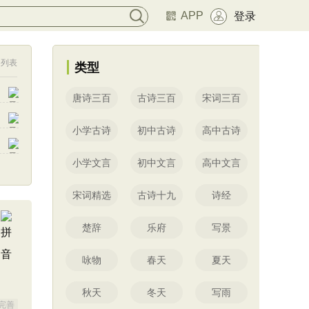
APP
登录
列表
类型
唐诗三百
古诗三百
宋词三百
小学古诗
初中古诗
高中古诗
小学文言
初中文言
高中文言
宋词精选
古诗十九
诗经
楚辞
乐府
写景
咏物
春天
夏天
秋天
冬天
写雨
完善