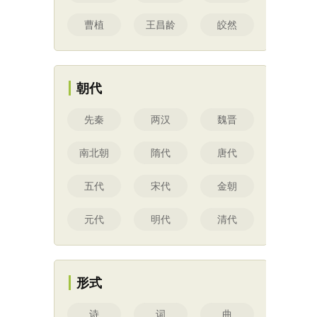
曹植
王昌龄
皎然
朝代
先秦
两汉
魏晋
南北朝
隋代
唐代
五代
宋代
金朝
元代
明代
清代
形式
诗
词
曲