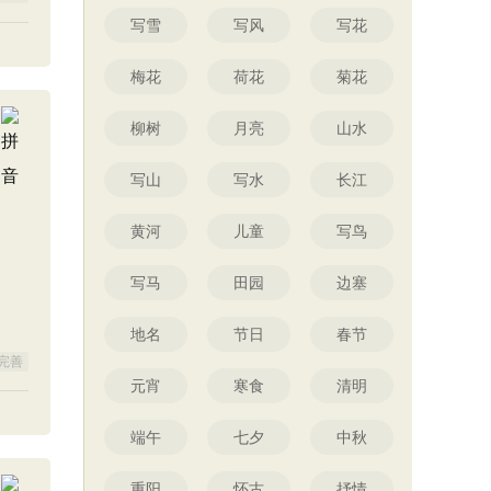
写雪
写风
写花
梅花
荷花
菊花
柳树
月亮
山水
写山
写水
长江
黄河
儿童
写鸟
写马
田园
边塞
地名
节日
春节
完善
元宵
寒食
清明
端午
七夕
中秋
重阳
怀古
抒情