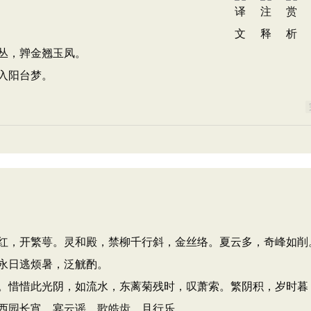
丛，亸金翘玉凤。
入阳台梦。
红，开繁萼。灵和殿，禁柳千行斜，金丝络。夏云多，奇峰如削
永日逃烦暑，泛觥酌。
。惜惜此光阴，如流水，东蓠菊残时，叹萧索。繁阴积，岁时暮
西园长宵，宴云谣，歌皓齿，且行乐。