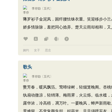
李存勖
〔五代〕
薄罗衫子金泥凤，困纤腰怯铢衣重。笑迎移步小兰
娇多情脉脉，羞把同心捻弄。楚天云雨却相和，又
婉约
女子
思念
歌头
李存勖
〔五代〕
赏芳春，暖风飘箔。莺啼绿树，轻烟笼晚阁。杏桃
纨扇动微凉，轻绡薄。梅雨霁，火云烁。临水槛，
露华浓，冷高梧，凋万叶。一霎晚风，蝉声新雨歇
景难留，不觉朱颜失却。好容光，旦旦须呼宾友，