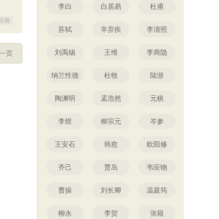
李白
白居易
杜甫
完善
苏轼
辛弃疾
李清照
刘禹锡
王维
李商隐
一页
纳兰性德
杜牧
陆游
陶渊明
孟浩然
元稹
李煜
柳宗元
岑参
王安石
韩愈
欧阳修
齐己
贾岛
韦应物
曹操
刘长卿
温庭筠
柳永
李贺
张籍