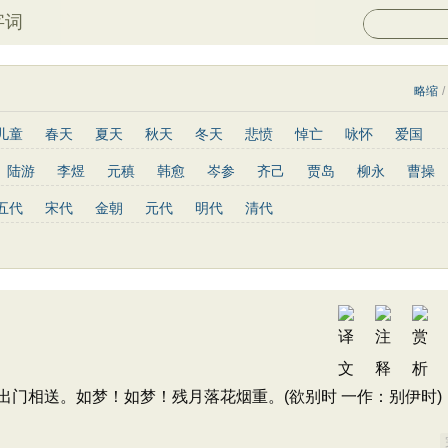
字词
略缩
/
儿童
春天
夏天
秋天
冬天
悲愤
悼亡
咏怀
爱国
山水
怀古
咏史
散文
闺怨
抒情
赞美
咏柳
读书
陆游
李煜
元稹
韩愈
岑参
齐己
贾岛
柳永
曹操
写景
月亮
长诗
励志
战争
荷花
题画
感恩
动物
罗隐
贯休
韦庄
屈原
王勃
张祜
王建
晏殊
岳飞
五代
宋代
金朝
元代
明代
清代
青春
写山
劝学
论诗
游仙
节日
春节
元宵节
高适
方干
李峤
赵嘏
贺铸
郑谷
郑燮
张说
张炎
重阳节
托物言志
古文观止
宋词精选
小学古诗
陶渊明
孟浩然
柳宗元
王安石
欧阳修
韦应物
温庭筠
文
高中文言文
唐诗三百首
古诗三百首
宋词三百首
陆龟蒙
晏几道
周邦彦
杜荀鹤
吴文英
马致远
皮日休
皇甫冉
卓文君
文天祥
刘辰翁
陈子昂
纳兰性德
门相送。如梦！如梦！残月落花烟重。(欲别时 一作：别伊时)