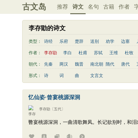
古文岛
推荐
诗文
名句
古籍
作者
李存勖的诗文
类型：
诗经
乐府
楚辞
送别
劝学
边塞
思乡
咏物
爱情
田园
民歌
民谣
作者：
李存勖
李白
杜甫
苏轼
王维
杜牧
秋思
哲理
离别
梅花
叙事
写雪
李贺
曹植
张籍
孟郊
皎然
许浑
朝代：
先秦
两汉
魏晋
南北朝
隋代
唐代
散曲
感怀
饮酒
落花
桃花
写雨
姚合
卢纶
秦观
钱起
朱熹
韩偓
形式：
诗
词
曲
文言文
寒食节
清明节
端午节
七夕节
中秋节
白居易
辛弃疾
李清照
刘禹锡
李商隐
初中古诗
高中古诗
小学文言文
初中文言
刘长卿
王昌龄
杨万里
诸葛亮
范仲淹
忆仙姿·曾宴桃源深洞
古诗十九首
左丘明
张九龄
权德舆
黄庭坚
司马迁
李存勖
〔五代〕
曾宴桃源深洞，一曲清歌舞凤。长记欲别时，和泪出