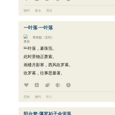
婉约
宴会
思念
一叶落·一叶落
李存勖
〔五代〕
一叶落，褰珠箔。
此时景物正萧索。
画楼月影寒，西风吹罗幕。
吹罗幕，往事思量著。
悲秋
婉约
怀人
阳台梦·薄罗衫子金泥凤