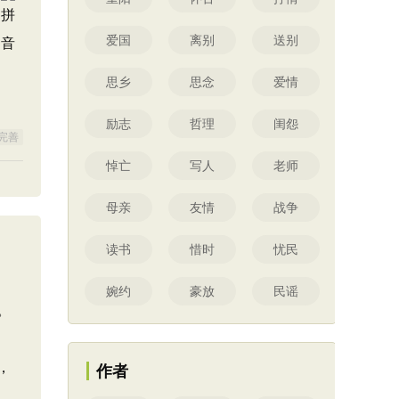
爱国
离别
送别
思乡
思念
爱情
励志
哲理
闺怨
完善
悼亡
写人
老师
母亲
友情
战争
读书
惜时
忧民
婉约
豪放
民谣
。
，
作者