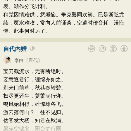
表。渐作分飞计料。
稍觉因情难供，恁殛恼。争克罢同欢笑。已是断弦尤
续，覆水难收，常向人前诵谈，空遣时传音耗。漫悔
懊。此事何时坏了。
自代内赠
李白
〔唐代〕
宝刀截流水，无有断绝时。
妾意逐君行，缠绵亦如之。
别来门前草，秋巷春转碧。
扫尽更还生，萋萋满行迹。
鸣凤始相得，雄惊雌各飞。
游云落何山？一往不见归。
估客发大楼，知君在秋浦。
梁苑空锦衾，阳台梦行雨。