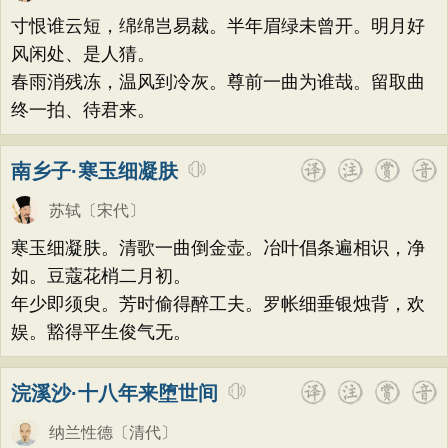
荷花
题画
感恩
动物
散曲
感怀
方干
李峤
赵嘏
贺铸
郑谷
郑燮
寸恨谁云短，绵绵岂易裁。半年眉绿未曾开。明月好
饮酒
落花
桃花
写雨
青春
写山
张说
张炎
白居易
辛弃疾
李清照
风闲处、是人猜。
劝学
论诗
游仙
节日
春节
春雨消残冻，温风到冷灰。尊前一曲为谁哉。留取曲
刘禹锡
李商隐
陶渊明
孟浩然
终一拍、待君来。
元宵节
寒食节
清明节
端午节
柳宗元
王安石
欧阳修
韦应物
七夕节
中秋节
重阳节
温庭筠
刘长卿
王昌龄
杨万里
南乡子·寒玉细凝肤
托物言志
古文观止
宋词精选
诸葛亮
范仲淹
陆龟蒙
晏几道
苏轼
〔宋代〕
小学古诗
初中古诗
高中古诗
周邦彦
杜荀鹤
吴文英
马致远
寒玉细凝肤。清歌一曲倒金壶。冶叶倡条遍相识，净
小学文言文
初中文言文
高中文言文
皮日休
左丘明
张九龄
权德舆
如。豆蔻花梢二月初。
唐诗三百首
古诗三百首
宋词三百首
年少即须臾。芳时偷得醉工夫。罗帐细垂银烛背，欢
黄庭坚
司马迁
皇甫冉
卓文君
娱。豁得平生俊气无。
古诗十九首
文天祥
刘辰翁
陈子昂
纳兰性德
浣溪沙·十八年来堕世间
纳兰性德
〔清代〕