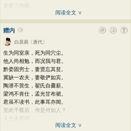
妾家三作相，
阅读全文 ∨
赠内
白居易
〔唐代〕
生为同室亲，死为同穴尘。
他人尚相勉，而况我与君。
黔娄固穷士，妻贤忘其贫。
冀缺一农夫，妻敬俨如宾。
陶潜不营生，翟氏自爨薪。
梁鸿不肯仕，孟光甘布裙。
君虽不读书，此事耳亦闻。
至此千载后，传是何如人？
人生未死间，
阅读全文 ∨