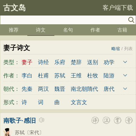
古文岛
客户端下载
推荐
诗文
名句
作者
古籍
妻子诗文
略缩
/
列表
类型：
妻子
诗经
乐府
楚辞
送别
劝学
边塞
儿童
春天
夏天
秋天
冬天
作者：
李白
杜甫
苏轼
王维
杜牧
陆游
悲愤
悼亡
咏怀
爱国
思乡
咏物
李煜
元稹
韩愈
岑参
齐己
贾岛
朝代：
先秦
两汉
魏晋
南北朝
隋代
唐代
爱情
田园
民歌
民谣
山水
怀古
柳永
曹操
李贺
曹植
张籍
孟郊
五代
宋代
金朝
元代
明代
清代
形式：
诗
词
曲
文言文
咏史
散文
闺怨
抒情
赞美
咏柳
皎然
许浑
罗隐
贯休
韦庄
屈原
读书
秋思
哲理
离别
梅花
叙事
王勃
张祜
王建
晏殊
岳飞
姚合
南歌子·感旧
写雪
写景
月亮
长诗
励志
战争
卢纶
秦观
钱起
朱熹
韩偓
高适
苏轼
〔宋代〕