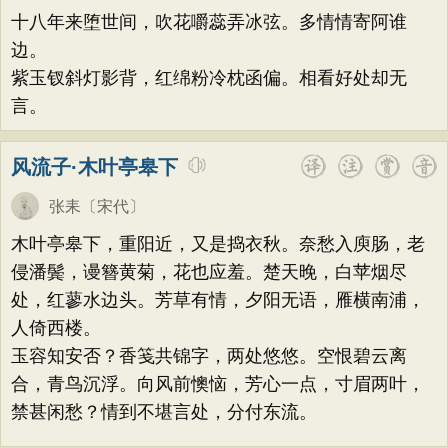
十八年来堕世间，吹花嚼蕊弄冰弦。多情情寄阿谁
边。
紫玉钗斜灯影背，红绵粉冷枕函偏。相看好处却无
言。
风流子·木叶亭皋下
张耒
〔宋代〕
木叶亭皋下，重阳近，又是捣衣秋。奈愁入庾肠，老
侵潘鬓，谩簪黄菊，花也应羞。楚天晚，白苹烟尽
处，红蓼水边头。芳草有情，夕阳无语，雁横南浦，
人倚西楼。
玉容知安否？香笺共锦字，两处悠悠。空恨碧云离
合，青鸟沉浮。向风前懊恼，芳心一点，寸眉两叶，
禁甚闲愁？情到不堪言处，分付东流。