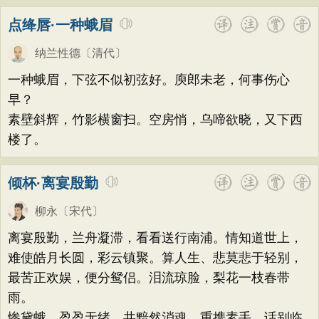
点绛唇·一种蛾眉
纳兰性德
〔清代〕
一种蛾眉，下弦不似初弦好。庾郎未老，何事伤心
早？
素壁斜辉，竹影横窗扫。空房悄，乌啼欲晓，又下西
楼了。
倾杯·离宴殷勤
柳永
〔宋代〕
离宴殷勤，兰舟凝滞，看看送行南浦。情知道世上，
难使皓月长圆，彩云镇聚。算人生、悲莫悲于轻别，
最苦正欢娱，便分鸳侣。泪流琼脸，梨花一枝春带
雨。
惨黛蛾、盈盈无绪。共黯然消魂，重携素手，话别临