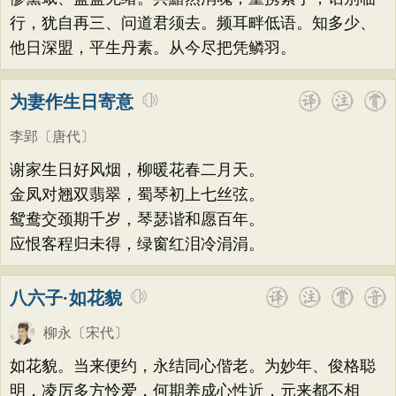
行，犹自再三、问道君须去。频耳畔低语。知多少、
他日深盟，平生丹素。从今尽把凭鳞羽。
为妻作生日寄意
李郢
〔唐代〕
谢家生日好风烟，柳暖花春二月天。
金凤对翘双翡翠，蜀琴初上七丝弦。
鸳鸯交颈期千岁，琴瑟谐和愿百年。
应恨客程归未得，绿窗红泪冷涓涓。
八六子·如花貌
柳永
〔宋代〕
如花貌。当来便约，永结同心偕老。为妙年、俊格聪
明，凌厉多方怜爱，何期养成心性近，元来都不相