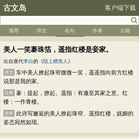
古文岛
客户端下载
推荐
诗文
名句
作者
古籍
美人一笑褰珠箔，遥指红楼是妾家。
出自唐代
李白
的《
陌上赠美人
》
车中美人撩起珠帘微微一笑，遥遥指向前方红楼
译文
说那是我的家。
褰：提起，撩起。遥指：有邀至其家之意。红
注释
楼：一作青楼。
此诗写邂逅的美人撩起珠帘、遥指红楼，妩媚的
赏析
姿态宛然如现。