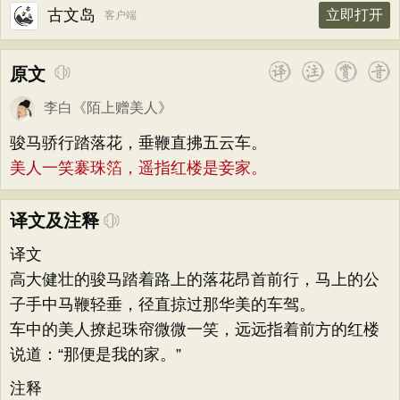
古文岛
立即打开
客户端
原文
李白
《
陌上赠美人
》
骏马骄行踏落花，垂鞭直拂五云车。
美人一笑褰珠箔，遥指红楼是妾家。
译文及注释
译文
高大健壮的骏马踏着路上的落花昂首前行，马上的公
子手中马鞭轻垂，径直掠过那华美的车驾。
车中的美人撩起珠帘微微一笑，远远指着前方的红楼
说道：“那便是我的家。”
注释