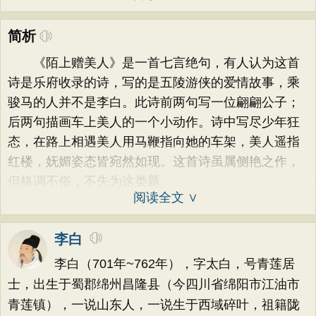
简析
《陌上赠美人》是一首七言绝句，有人认为这首
诗是乐府收录的诗，写的是五陵游侠的爱情故事，乘
骏马的人并不是李白。此诗前两句写一位翩翩公子；
后两句描画车上美人的一个小动作。诗中写尽少年狂
态，在路上相遇美人用马鞭指向她的车架，美人遥指
红楼，妩媚姿态皆宛然如现。这首诗虽属侧艳之作，
但格调不俗，不失为这类题
阅读全文 ∨
李白
李白（701年~762年），字太白，号青莲居
士，出生于蜀郡绵州昌隆县（今四川省绵阳市江油市
青莲镇），一说山东人，一说生于西域碎叶，祖籍陇