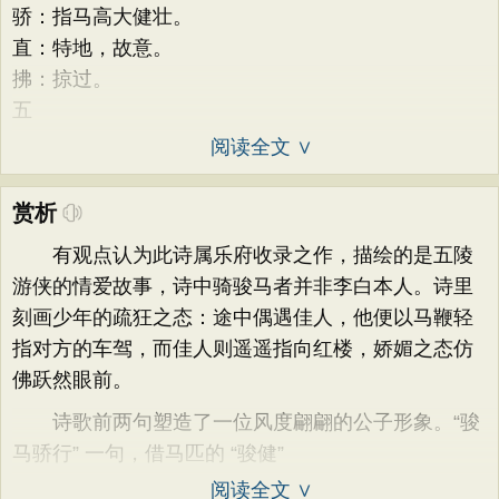
骄：指马高大健壮。
直：特地，故意。
拂：掠过。
五
阅读全文 ∨
赏析
有观点认为此诗属乐府收录之作，描绘的是五陵
游侠的情爱故事，诗中骑骏马者并非李白本人。诗里
刻画少年的疏狂之态：途中偶遇佳人，他便以马鞭轻
指对方的车驾，而佳人则遥遥指向红楼，娇媚之态仿
佛跃然眼前。
诗歌前两句塑造了一位风度翩翩的公子形象。“骏
马骄行” 一句，借马匹的 “骏健”
阅读全文 ∨