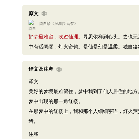
原文
龚自珍
《
浪淘沙·写梦
》
好梦最难留，吹过仙洲。
寻思依样到心头。去也无
中有话绸缪，灯火帘钩。是仙是幻是温柔。独自凄
译文及注释
译文
美好的梦境最难留住，梦中我到了仙人居住的地方
梦中出现的那一角红楼。
在那梦中的红楼上，我和那个人细细密语，灯火荧
绪。
注释