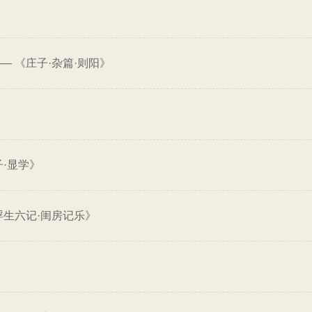
——
《庄子·杂篇·则阳》
》
·显学》
浮生六记·闺房记乐》