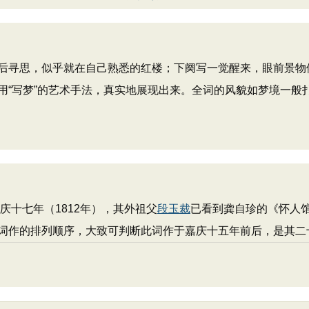
寻思，似乎就在自己熟悉的红楼；下阕写一觉醒来，眼前景物
用“写梦”的艺术手法，真实地展现出来。全词的风貌如梦境一般
庆十七年（1812年），其外祖父
段玉裁
已看到龚自珍的《怀人
词作的排列顺序，大致可判断此词作于嘉庆十五年前后，是其二