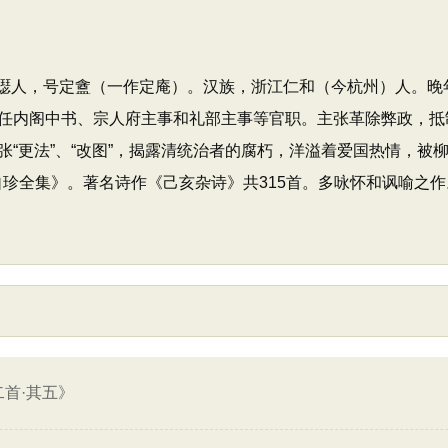
日），字璱人，号定盦（一作定庵）。汉族，浙江仁和（今杭州）人
任内阁中书、宗人府主事和礼部主事等官职。主张革除弊政，抵
“更法”、“改图”，揭露清统治者的腐朽，洋溢着爱国热情，被柳
龚自珍全集》。著名诗作《己亥杂诗》共315首。多咏怀和讽喻之作
首·其五》