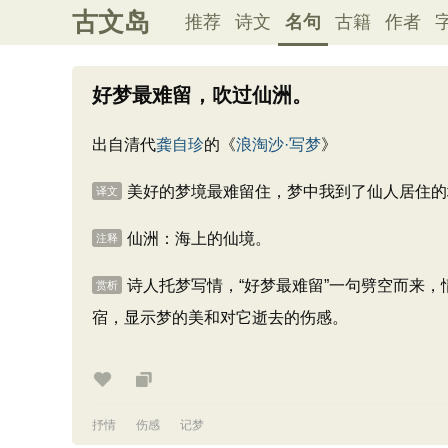
古文岛
推荐
诗文
名句
古籍
作者
好梦最难留，吹过仙洲。
出自清代
龚自珍
的《
浪淘沙·写梦
》
美好的梦境最难留住，梦中我到了仙人居住的
译文
仙洲：海上的仙境。
注释
诗人托梦写情，“好梦最难留”一句劈空而来
赏析
宿，显示梦的美和对它逝去的伤感。
抒情
伤感
记梦