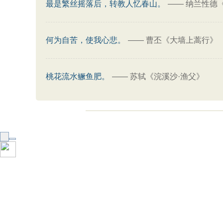
最是繁丝摇落后，转教人忆春山。
——
纳兰性德
何为自苦，使我心悲。
——
曹丕《大墙上蒿行》
桃花流水鳜鱼肥。
——
苏轼《浣溪沙·渔父》