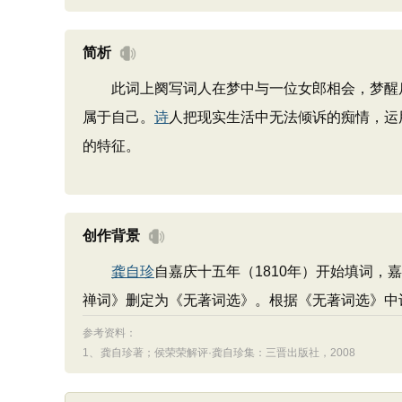
简析
此词上阕写词人在梦中与一位女郎相会，梦醒后
属于自己。
诗
人把现实生活中无法倾诉的痴情，运
的特征。
创作背景
龚自珍
自嘉庆十五年（1810年）开始填词，嘉
禅词》删定为《无著词选》。根据《无著词选》中
参考资料：
1、
龚自珍著；侯荣荣解评·龚自珍集：三晋出版社，2008