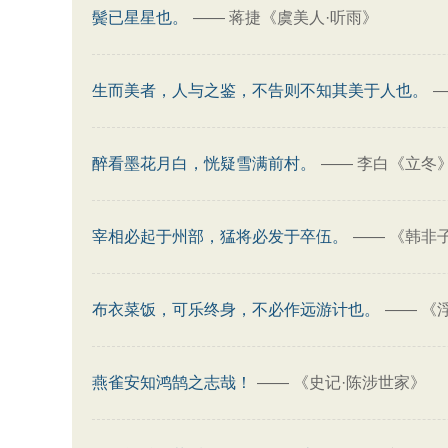
鬓已星星也。
——
蒋捷《虞美人·听雨》
生而美者，人与之鉴，不告则不知其美于人也。
醉看墨花月白，恍疑雪满前村。
——
李白《立冬
宰相必起于州部，猛将必发于卒伍。
——
《韩非子
布衣菜饭，可乐终身，不必作远游计也。
——
《
燕雀安知鸿鹄之志哉！
——
《史记·陈涉世家》