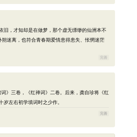
依旧，才知却是在做梦，那个虚无缥缈的仙洲本不
扑朔迷离，也符合青春期爱情患得患失、怅惘迷茫
完善
馆词》三卷，《红禅词》二卷。后来，龚自珍将《红
十岁左右初学填词时之少作。
完善