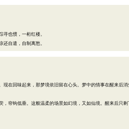
踪寻也惯，一桁红楼。
凉还自遣，自制离愁。
。现在回味起来，那梦境依旧留在心头。梦中的情事在醒来后消
荧，帘钩低垂。这般温柔的场景如幻境，又如仙境。醒来后只剩