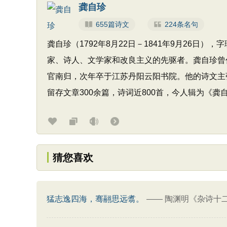
龚自珍
655篇诗文
224条名句
龚自珍（1792年8月22日－1841年9月26
家、诗人、文学家和改良主义的先驱者。龚自珍曾
官南归，次年卒于江苏丹阳云阳书院。他的诗文主张
留存文章300余篇，诗词近800首，今人辑为《
猜您喜欢
猛志逸四海，骞翮思远翥。
——
陶渊明《杂诗十二