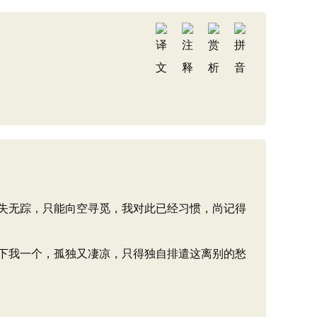
失无踪，只能向空寻觅，我对此已经习惯，尚记得
下我一个，孤独又凄凉，只得独自排遣这离别的愁