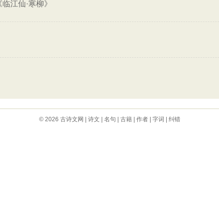
《临江仙·寒柳》
© 2026
古诗文网
|
诗文
|
名句
|
古籍
|
作者
|
字词
|
纠错