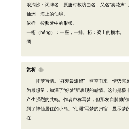
浪淘沙：词牌名，原唐时教坊曲名，又名“卖花声”
仙洲：海上的仙境。
依样：按照梦中的形状。
一桁（héng）：一座，一排。桁：梁上的横木。
绸
赏析
托梦写情。“好梦最难留”，劈空而来，情势完足
为最想留，加深了“好梦”所表现的感情。这句是
产生强烈的共鸣。作者声称写梦，但那发自肺腑的
到了神仙居住的小岛。“仙洲”写梦的归宿，显示梦
在