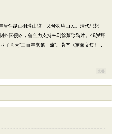
。晚年居住昆山羽琌山馆，又号羽琌山民。清代思想
制外国侵略，曾全力支持林则徐禁除鸦片。48岁辞
亚子誉为“三百年来第一流”。著有《定盦文集》，
。
完善