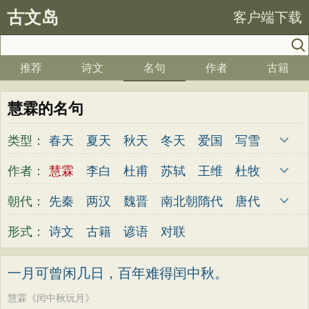
古文岛
客户端下载
推荐
诗文
名句
作者
古籍
慧霖的名句
类型：
春天
夏天
秋天
冬天
爱国
写雪
思念
爱情
思乡
离别
月亮
梅花
作者：
慧霖
李白
杜甫
苏轼
王维
杜牧
励志
荷花
写雨
友情
感恩
写风
陆游
李煜
元稹
韩愈
岑参
齐己
朝代：
先秦
两汉
魏晋
南北朝
隋代
唐代
西湖
读书
菊花
长江
黄河
竹子
贾岛
柳永
曹操
李贺
曹植
张籍
五代
宋代
金朝
元代
明代
清代
形式：
诗文
古籍
谚语
对联
哲理
泰山
边塞
柳树
写鸟
桃花
孟郊
皎然
许浑
罗隐
贯休
韦庄
老师
母亲
伤感
田园
写云
庐山
屈原
王勃
张祜
王建
晏殊
岳飞
一月可曾闲几日，百年难得闰中秋。
山水
星星
荀子
孟子
论语
墨子
姚合
卢纶
秦观
钱起
朱熹
韩偓
慧霖《闰中秋玩月》