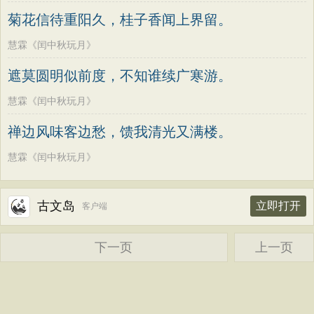
老子
史记
中庸
礼记
尚书
晋书
高适
方干
李峤
赵嘏
贺铸
郑谷
菊花信待重阳久，桂子香闻上界留。
左传
论衡
管子
说苑
列子
国语
郑燮
张说
张炎
白居易
辛弃疾
慧霖《闰中秋玩月》
节日
春节
元宵节
寒食节
清明节
李清照
刘禹锡
李商隐
陶渊明
遮莫圆明似前度，不知谁续广寒游。
端午节
七夕节
中秋节
重阳节
孟浩然
柳宗元
王安石
欧阳修
慧霖《闰中秋玩月》
韩非子
罗织经
菜根谭
红楼梦
韦应物
温庭筠
刘长卿
王昌龄
禅边风味客边愁，馈我清光又满楼。
弟子规
战国策
后汉书
淮南子
杨万里
诸葛亮
范仲淹
陆龟蒙
商君书
水浒传
西游记
慧霖《闰中秋玩月》
晏几道
周邦彦
杜荀鹤
吴文英
格言联璧
围炉夜话
增广贤文
马致远
皮日休
左丘明
张九龄
古文岛
立即打开
吕氏春秋
文心雕龙
醒世恒言
客户端
权德舆
黄庭坚
司马迁
皇甫冉
警世通言
幼学琼林
小窗幽记
卓文君
文天祥
刘辰翁
陈子昂
下一页
上一页
三国演义
贞观政要
纳兰性德