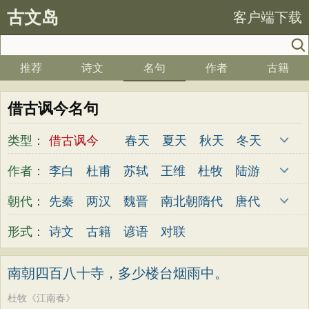
古文岛
客户端下载
推荐
诗文
名句
作者
古籍
借古讽今名句
类型：
借古讽今
春天
夏天
秋天
冬天
爱国
写雪
思念
爱情
思乡
离别
作者：
李白
杜甫
苏轼
王维
杜牧
陆游
月亮
梅花
励志
荷花
写雨
友情
李煜
元稹
韩愈
岑参
齐己
贾岛
朝代：
先秦
两汉
魏晋
南北朝
隋代
唐代
感恩
写风
西湖
读书
菊花
长江
柳永
曹操
李贺
曹植
张籍
孟郊
五代
宋代
金朝
元代
明代
清代
形式：
诗文
古籍
谚语
对联
黄河
竹子
哲理
泰山
边塞
柳树
皎然
许浑
罗隐
贯休
韦庄
屈原
写鸟
桃花
老师
母亲
伤感
田园
王勃
张祜
王建
晏殊
岳飞
姚合
南朝四百八十寺，多少楼台烟雨中。
写云
庐山
山水
星星
荀子
孟子
卢纶
秦观
钱起
朱熹
韩偓
高适
杜牧《江南春》