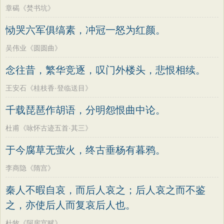
章碣《焚书坑》
恸哭六军俱缟素，冲冠一怒为红颜。
吴伟业《圆圆曲》
念往昔，繁华竞逐，叹门外楼头，悲恨相续。
王安石《桂枝香·登临送目》
千载琵琶作胡语，分明怨恨曲中论。
杜甫《咏怀古迹五首·其三》
于今腐草无萤火，终古垂杨有暮鸦。
李商隐《隋宫》
秦人不暇自哀，而后人哀之；后人哀之而不鉴
之，亦使后人而复哀后人也。
杜牧《阿房宫赋》