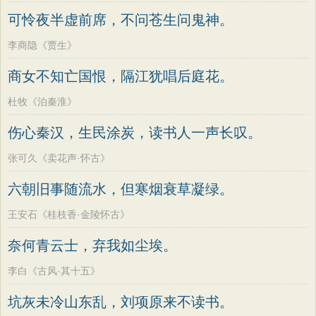
论语
墨子
老子
史记
中庸
礼记
方干
李峤
赵嘏
贺铸
郑谷
郑燮
可怜夜半虚前席，不问苍生问鬼神。
尚书
晋书
左传
论衡
管子
说苑
张说
张炎
白居易
辛弃疾
李清照
李商隐《贾生》
列子
国语
节日
春节
元宵节
刘禹锡
李商隐
陶渊明
孟浩然
商女不知亡国恨，隔江犹唱后庭花。
寒食节
清明节
端午节
七夕节
柳宗元
王安石
欧阳修
韦应物
杜牧《泊秦淮》
中秋节
重阳节
韩非子
罗织经
温庭筠
刘长卿
王昌龄
杨万里
伤心秦汉，生民涂炭，读书人一声长叹。
菜根谭
红楼梦
弟子规
战国策
诸葛亮
范仲淹
陆龟蒙
晏几道
后汉书
淮南子
商君书
水浒传
张可久《卖花声·怀古》
周邦彦
杜荀鹤
吴文英
马致远
西游记
格言联璧
围炉夜话
六朝旧事随流水，但寒烟衰草凝绿。
皮日休
左丘明
张九龄
权德舆
增广贤文
吕氏春秋
文心雕龙
黄庭坚
司马迁
皇甫冉
卓文君
王安石《桂枝香·金陵怀古》
醒世恒言
警世通言
幼学琼林
文天祥
刘辰翁
陈子昂
奈何青云士，弃我如尘埃。
小窗幽记
三国演义
贞观政要
纳兰性德
李白《古风·其十五》
坑灰未冷山东乱，刘项原来不读书。