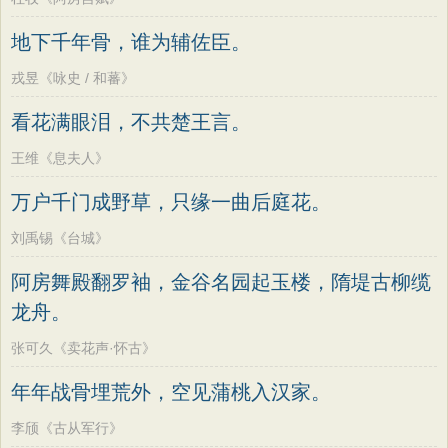
地下千年骨，谁为辅佐臣。
戎昱《咏史 / 和蕃》
看花满眼泪，不共楚王言。
王维《息夫人》
万户千门成野草，只缘一曲后庭花。
刘禹锡《台城》
阿房舞殿翻罗袖，金谷名园起玉楼，隋堤古柳缆
龙舟。
张可久《卖花声·怀古》
年年战骨埋荒外，空见蒲桃入汉家。
李颀《古从军行》