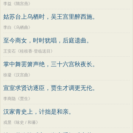
李益《隋宫燕》
姑苏台上乌栖时，吴王宫里醉西施。
李白《乌栖曲》
至今商女，时时犹唱，后庭遗曲。
王安石《桂枝香·登临送目》
掌中舞罢箫声绝，三十六宫秋夜长。
徐凝《汉宫曲》
宣室求贤访逐臣，贾生才调更无伦。
李商隐《贾生》
汉家青史上，计拙是和亲。
戎昱《咏史 / 和蕃》