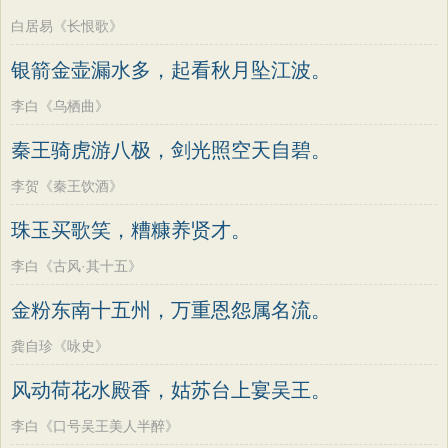
白居易《长恨歌》
银箭金壶漏水多，起看秋月坠江波。
李白《乌栖曲》
秦王骑虎游八极，剑光照空天自碧。
李贺《秦王饮酒》
珠玉买歌笑，糟糠养贤才。
李白《古风·其十五》
金粉东南十五州，万重恩怨属名流。
龚自珍《咏史》
风动荷花水殿香，姑苏台上宴吴王。
李白《口号吴王美人半醉》