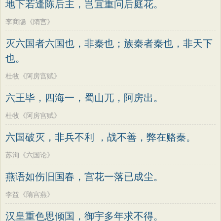
地下若逢陈后主，岂宜重问后庭花。
李商隐《隋宫》
灭六国者六国也，非秦也；族秦者秦也，非天下
也。
杜牧《阿房宫赋》
六王毕，四海一，蜀山兀，阿房出。
杜牧《阿房宫赋》
六国破灭，非兵不利 ，战不善，弊在赂秦。
苏洵《六国论》
燕语如伤旧国春，宫花一落已成尘。
李益《隋宫燕》
汉皇重色思倾国，御宇多年求不得。