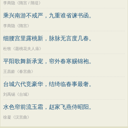
李商隐《隋宫 / 隋堤》
乘兴南游不戒严，九重谁省谏书函。
李商隐《隋宫》
细腰宫里露桃新，脉脉无言度几春。
杜牧《题桃花夫人庙》
平阳歌舞新承宠，帘外春寒赐锦袍。
王昌龄《春宫曲》
台城六代竞豪华，结绮临春事最奢。
刘禹锡《台城》
水色帘前流玉霜，赵家飞燕侍昭阳。
徐凝《汉宫曲》