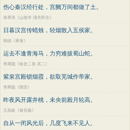
伤心秦汉经行处，宫阙万间都做了土。
张养浩《山坡羊·潼关怀古》
日暮汉宫传蜡烛，轻烟散入五侯家。
韩翃《寒食》
运去不逢青海马，力穷难拔蜀山蛇。
李商隐《咏史二首·其二》
紫泉宫殿锁烟霞，欲取芜城作帝家。
李商隐《隋宫》
昨夜风开露井桃，未央前殿月轮高。
王昌龄《春宫曲》
自从一闭风光后，几度飞来不见人。