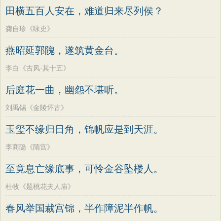
田横五百人安在，难道归来尽列侯？
龚自珍《咏史》
燕昭延郭隗，遂筑黄金台。
李白《古风·其十五》
后庭花一曲，幽怨不堪听。
刘禹锡《金陵怀古》
玉玺不缘归日角，锦帆应是到天涯。
李商隐《隋宫》
至竟息亡缘底事，可怜金谷坠楼人。
杜牧《题桃花夫人庙》
春风举国裁宫锦，半作障泥半作帆。