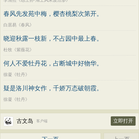
李清照《怨王孙·湖上风来波浩渺》
春风先发苑中梅，樱杏桃梨次第开。
白居易《春风》
晓迎秋露一枝新，不占园中最上春。
杜牧《紫薇花》
何人不爱牡丹花，占断城中好物华。
徐凝《牡丹》
疑是洛川神女作，千娇万态破朝霞。
徐凝《牡丹》
古文岛
立即打开
客户端