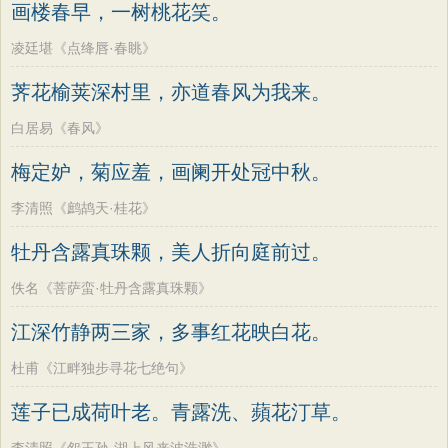
画楼春早，一树桃花笑。
凌廷堪《点绛唇·春眺》
荠花榆荚深村里，亦道春风为我来。
白居易《春风》
梅定妒，菊应羞，画阑开处冠中秋。
李清照《鹧鸪天·桂花》
牡丹含露真珠颗，美人折向庭前过。
佚名《菩萨蛮·牡丹含露真珠颗》
江深竹静两三家，多事红花映白花。
杜甫《江畔独步寻花七绝句》
莲子已成荷叶老。青露洗、蘋花汀草。