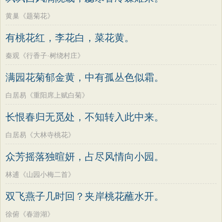
黄巢《题菊花》
有桃花红，李花白，菜花黄。
秦观《行香子·树绕村庄》
满园花菊郁金黄，中有孤丛色似霜。
白居易《重阳席上赋白菊》
长恨春归无觅处，不知转入此中来。
白居易《大林寺桃花》
众芳摇落独暄妍，占尽风情向小园。
林逋《山园小梅二首》
双飞燕子几时回？夹岸桃花蘸水开。
徐俯《春游湖》