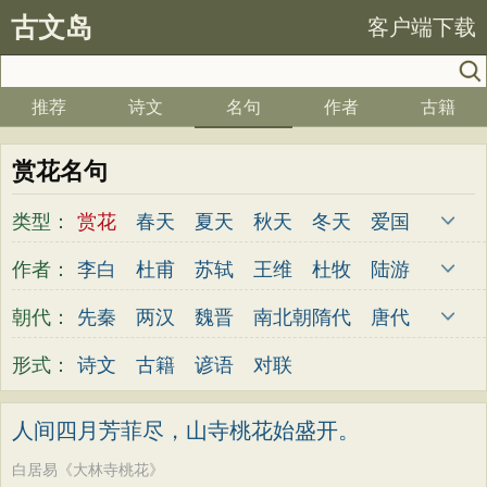
古文岛
客户端下载
推荐
诗文
名句
作者
古籍
赏花名句
类型：
赏花
春天
夏天
秋天
冬天
爱国
写雪
思念
爱情
思乡
离别
月亮
作者：
李白
杜甫
苏轼
王维
杜牧
陆游
梅花
励志
荷花
写雨
友情
感恩
李煜
元稹
韩愈
岑参
齐己
贾岛
朝代：
先秦
两汉
魏晋
南北朝
隋代
唐代
写风
西湖
读书
菊花
长江
黄河
柳永
曹操
李贺
曹植
张籍
孟郊
五代
宋代
金朝
元代
明代
清代
形式：
诗文
古籍
谚语
对联
竹子
哲理
泰山
边塞
柳树
写鸟
皎然
许浑
罗隐
贯休
韦庄
屈原
桃花
老师
母亲
伤感
田园
写云
王勃
张祜
王建
晏殊
岳飞
姚合
人间四月芳菲尽，山寺桃花始盛开。
庐山
山水
星星
荀子
孟子
论语
卢纶
秦观
钱起
朱熹
韩偓
高适
白居易《大林寺桃花》