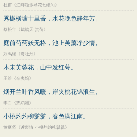
杜甫《江畔独步寻花七绝句》
秀樾横塘十里香，水花晚色静年芳。
蔡松年《鹧鸪天·赏荷》
庭前芍药妖无格，池上芙蕖净少情。
刘禹锡《赏牡丹》
木末芙蓉花，山中发红萼。
王维《辛夷坞》
烟开兰叶香风暖，岸夹桃花锦浪生。
李白《鹦鹉洲》
小桃灼灼柳鬖鬖，春色满江南。
黄庭坚《诉衷情·小桃灼灼柳鬖鬖》