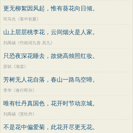
墨子
老子
史记
中庸
礼记
尚书
方干
李峤
赵嘏
贺铸
郑谷
郑燮
更无柳絮因风起，惟有葵花向日倾。
晋书
左传
论衡
管子
说苑
列子
张说
张炎
白居易
辛弃疾
李清照
司马光《客中初夏》
国语
节日
春节
元宵节
寒食节
刘禹锡
李商隐
陶渊明
孟浩然
山上层层桃李花，云间烟火是人家。
清明节
端午节
七夕节
中秋节
柳宗元
王安石
欧阳修
韦应物
刘禹锡《竹枝词九首·其九》
重阳节
韩非子
罗织经
菜根谭
温庭筠
刘长卿
王昌龄
杨万里
只恐夜深花睡去，故烧高烛照红妆。
红楼梦
弟子规
战国策
后汉书
诸葛亮
范仲淹
陆龟蒙
晏几道
淮南子
商君书
水浒传
西游记
苏轼《海棠》
周邦彦
杜荀鹤
吴文英
马致远
格言联璧
围炉夜话
增广贤文
芳树无人花自落，春山一路鸟空啼。
皮日休
左丘明
张九龄
权德舆
吕氏春秋
文心雕龙
醒世恒言
黄庭坚
司马迁
皇甫冉
卓文君
李华《春行即兴》
警世通言
幼学琼林
小窗幽记
文天祥
刘辰翁
陈子昂
唯有牡丹真国色，花开时节动京城。
三国演义
贞观政要
纳兰性德
刘禹锡《赏牡丹》
不是花中偏爱菊，此花开尽更无花。