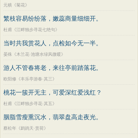
元稹《菊花》
繁枝容易纷纷落，嫩蕊商量细细开。
杜甫《江畔独步寻花七绝句》
当时共我赏花人，点检如今无一半。
晏殊《木兰花·池塘水绿风微暖》
游人不管春将老，来往亭前踏落花。
欧阳修《丰乐亭游春·其三》
桃花一簇开无主，可爱深红爱浅红？
杜甫《江畔独步寻花·其五》
胭脂雪瘦熏沉水，翡翠盘高走夜光。
蔡松年《鹧鸪天·赏荷》