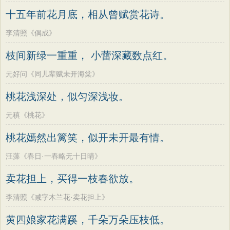
十五年前花月底，相从曾赋赏花诗。
李清照《偶成》
枝间新绿一重重， 小蕾深藏数点红。
元好问《同儿辈赋未开海棠》
桃花浅深处，似匀深浅妆。
元稹《桃花》
桃花嫣然出篱笑，似开未开最有情。
汪藻《春日·一春略无十日晴》
卖花担上，买得一枝春欲放。
李清照《减字木兰花·卖花担上》
黄四娘家花满蹊，千朵万朵压枝低。