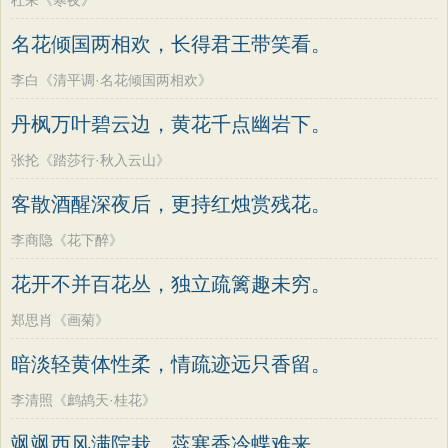
杜耒《寒夜》
名花倾国两相欢，长得君王带笑看。
李白《清平调·名花倾国两相欢》
丹枫万叶碧云边，黄花千点幽岩下。
张抡《踏莎行·秋入云山》
客散酒醒深夜后，更持红烛赏残花。
李商隐《花下醉》
花开不并百花丛，独立疏篱趣未穷。
郑思肖《画菊》
暗淡轻黄体性柔，情疏迹远只香留。
李清照《鹧鸪天·桂花》
飒飒西风满院栽，蕊寒香冷蝶难来。