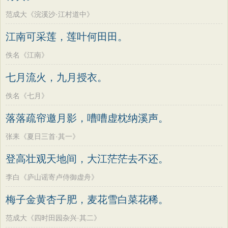
范成大《浣溪沙·江村道中》
江南可采莲，莲叶何田田。
佚名《江南》
七月流火，九月授衣。
佚名《七月》
落落疏帘邀月影，嘈嘈虚枕纳溪声。
张耒《夏日三首·其一》
登高壮观天地间，大江茫茫去不还。
李白《庐山谣寄卢侍御虚舟》
梅子金黄杏子肥，麦花雪白菜花稀。
范成大《四时田园杂兴·其二》