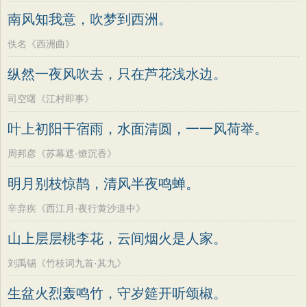
墨子
老子
史记
中庸
礼记
尚书
方干
李峤
赵嘏
贺铸
郑谷
郑燮
南风知我意，吹梦到西洲。
晋书
左传
论衡
管子
说苑
列子
张说
张炎
白居易
辛弃疾
李清照
佚名《西洲曲》
国语
节日
春节
元宵节
寒食节
刘禹锡
李商隐
陶渊明
孟浩然
纵然一夜风吹去，只在芦花浅水边。
清明节
端午节
七夕节
中秋节
柳宗元
王安石
欧阳修
韦应物
司空曙《江村即事》
重阳节
韩非子
罗织经
菜根谭
温庭筠
刘长卿
王昌龄
杨万里
叶上初阳干宿雨，水面清圆，一一风荷举。
红楼梦
弟子规
战国策
后汉书
诸葛亮
范仲淹
陆龟蒙
晏几道
淮南子
商君书
水浒传
西游记
周邦彦《苏幕遮·燎沉香》
周邦彦
杜荀鹤
吴文英
马致远
格言联璧
围炉夜话
增广贤文
明月别枝惊鹊，清风半夜鸣蝉。
皮日休
左丘明
张九龄
权德舆
吕氏春秋
文心雕龙
醒世恒言
黄庭坚
司马迁
皇甫冉
卓文君
辛弃疾《西江月·夜行黄沙道中》
警世通言
幼学琼林
小窗幽记
文天祥
刘辰翁
陈子昂
山上层层桃李花，云间烟火是人家。
三国演义
贞观政要
纳兰性德
刘禹锡《竹枝词九首·其九》
生盆火烈轰鸣竹，守岁筵开听颂椒。