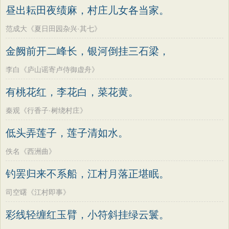
昼出耘田夜绩麻，村庄儿女各当家。
范成大《夏日田园杂兴·其七》
金阙前开二峰长，银河倒挂三石梁，
李白《庐山谣寄卢侍御虚舟》
有桃花红，李花白，菜花黄。
秦观《行香子·树绕村庄》
低头弄莲子，莲子清如水。
佚名《西洲曲》
钓罢归来不系船，江村月落正堪眠。
司空曙《江村即事》
彩线轻缠红玉臂，小符斜挂绿云鬟。