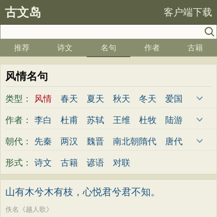
古文岛
客户端下载
推荐
诗文
名句
作者
古籍
风情名句
类型：
风情
春天
夏天
秋天
冬天
爱国
写雪
思念
爱情
思乡
离别
月亮
作者：
李白
杜甫
苏轼
王维
杜牧
陆游
梅花
励志
荷花
写雨
友情
感恩
李煜
元稹
韩愈
岑参
齐己
贾岛
朝代：
先秦
两汉
魏晋
南北朝
隋代
唐代
写风
西湖
读书
菊花
长江
黄河
柳永
曹操
李贺
曹植
张籍
孟郊
五代
宋代
金朝
元代
明代
清代
形式：
诗文
古籍
谚语
对联
竹子
哲理
泰山
边塞
柳树
写鸟
皎然
许浑
罗隐
贯休
韦庄
屈原
桃花
老师
母亲
伤感
田园
写云
王勃
张祜
王建
晏殊
岳飞
姚合
山有木兮木有枝，心悦君兮君不知。
庐山
山水
星星
荀子
孟子
论语
卢纶
秦观
钱起
朱熹
韩偓
高适
佚名《越人歌》