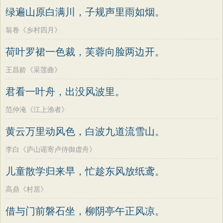
绿遍山原白满川，子规声里雨如烟。
翁卷《乡村四月》
荷叶罗裙一色裁，芙蓉向脸两边开。
王昌龄《采莲曲》
君看一叶舟，出没风波里。
范仲淹《江上渔者》
黄云万里动风色，白波九道流雪山。
李白《庐山谣寄卢侍御虚舟》
儿童散学归来早，忙趁东风放纸鸢。
高鼎《村居》
借与门前磐石坐，柳阴亭午正风凉。