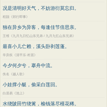
况是清明好天气，不妨游衍莫忘归。
程颢《郊行即事》
独在异乡为异客，每逢佳节倍思亲。
王维《九月九日忆山东兄弟 / 九月九忆山东兄弟》
最喜小儿亡赖，溪头卧剥莲蓬。
辛弃疾《清平乐·村居》
今夕何夕兮，搴舟中流。
佚名《越人歌》
小娃撑小艇，偷采白莲回。
白居易《池上》
水绕陂田竹绕篱，榆钱落尽槿花稀。