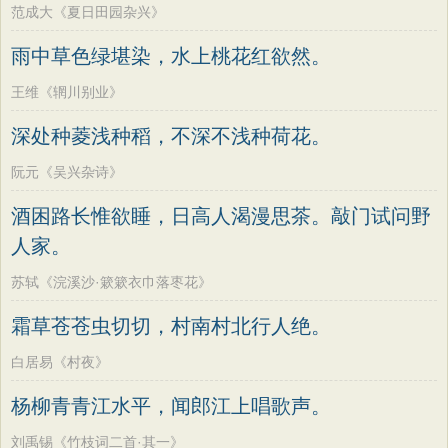
范成大《夏日田园杂兴》
雨中草色绿堪染，水上桃花红欲然。
王维《辋川别业》
深处种菱浅种稻，不深不浅种荷花。
阮元《吴兴杂诗》
酒困路长惟欲睡，日高人渴漫思茶。敲门试问野
人家。
苏轼《浣溪沙·簌簌衣巾落枣花》
霜草苍苍虫切切，村南村北行人绝。
白居易《村夜》
杨柳青青江水平，闻郎江上唱歌声。
刘禹锡《竹枝词二首·其一》