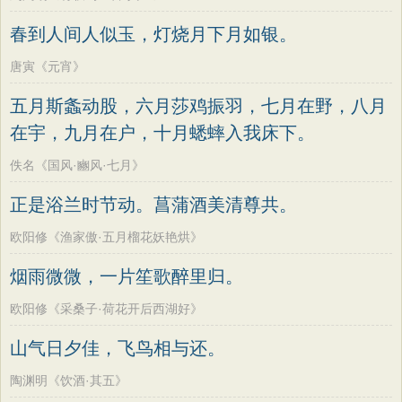
春到人间人似玉，灯烧月下月如银。
唐寅《元宵》
五月斯螽动股，六月莎鸡振羽，七月在野，八月
在宇，九月在户，十月蟋蟀入我床下。
佚名《国风·豳风·七月》
正是浴兰时节动。菖蒲酒美清尊共。
欧阳修《渔家傲·五月榴花妖艳烘》
烟雨微微，一片笙歌醉里归。
欧阳修《采桑子·荷花开后西湖好》
山气日夕佳，飞鸟相与还。
陶渊明《饮酒·其五》