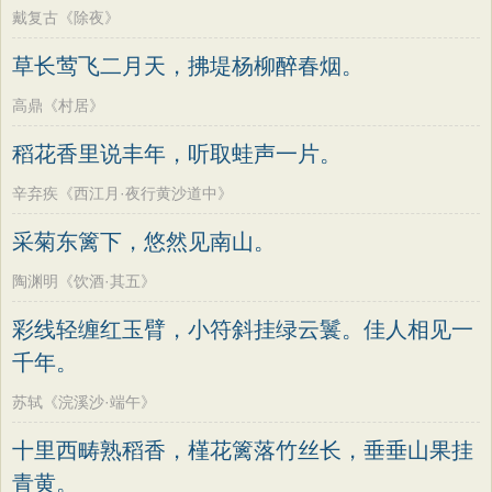
戴复古《除夜》
草长莺飞二月天，拂堤杨柳醉春烟。
高鼎《村居》
稻花香里说丰年，听取蛙声一片。
辛弃疾《西江月·夜行黄沙道中》
采菊东篱下，悠然见南山。
陶渊明《饮酒·其五》
彩线轻缠红玉臂，小符斜挂绿云鬟。佳人相见一
千年。
苏轼《浣溪沙·端午》
十里西畴熟稻香，槿花篱落竹丝长，垂垂山果挂
青黄。