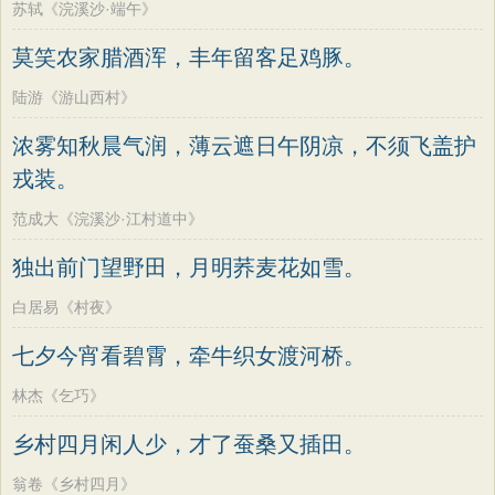
苏轼《浣溪沙·端午》
莫笑农家腊酒浑，丰年留客足鸡豚。
陆游《游山西村》
浓雾知秋晨气润，薄云遮日午阴凉，不须飞盖护
戎装。
范成大《浣溪沙·江村道中》
独出前门望野田，月明荞麦花如雪。
白居易《村夜》
七夕今宵看碧霄，牵牛织女渡河桥。
林杰《乞巧》
乡村四月闲人少，才了蚕桑又插田。
翁卷《乡村四月》