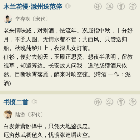
木兰花慢·滁州送范倅
辛弃疾
〔宋代〕
老来情味减，对别酒，怯流年。况屈指中秋，十分好
月，不照人圆。无情水都不管；共西风、只管送归
船。秋晚莼鲈江上，夜深儿女灯前。
征衫，便好去朝天，玉殿正思贤。想夜半承明，留教
视草，却遣筹边。长安故人问我，道愁肠殢酒只依
然。目断秋霄落雁，醉来时响空弦。(殢酒 一作：泥
酒)
书愤二首
陆游
〔宋代〕
白发萧萧卧泽中，只凭天地鉴孤忠。
厄穷苏武餐毡久，忧愤张巡嚼齿空。