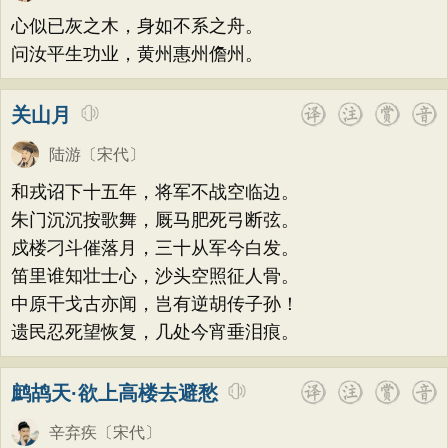
战争
荷花
题画
感恩
动物
散曲
方干
李峤
赵嘏
贺铸
郑谷
郑燮
心似已灰之木，身如不系之舟。
感怀
饮酒
落花
桃花
写雨
青春
张说
张炎
白居易
辛弃疾
李清照
问汝平生功业，黄州惠州儋州。
写山
劝学
论诗
游仙
节日
春节
刘禹锡
李商隐
陶渊明
孟浩然
关山月
元宵节
寒食节
清明节
端午节
柳宗元
王安石
欧阳修
韦应物
七夕节
中秋节
重阳节
陆游
〔宋代〕
温庭筠
刘长卿
王昌龄
杨万里
托物言志
古文观止
宋词精选
和戎诏下十五年，将军不战空临边。
诸葛亮
范仲淹
陆龟蒙
晏几道
朱门沉沉按歌舞，厩马肥死弓断弦。
小学古诗
初中古诗
高中古诗
周邦彦
杜荀鹤
吴文英
马致远
戍楼刁斗催落月，三十从军今白发。
小学文言文
初中文言文
高中文言文
皮日休
左丘明
张九龄
权德舆
笛里谁知壮士心，沙头空照征人骨。
唐诗三百首
古诗三百首
宋词三百首
中原干戈古亦闻，岂有逆胡传子孙！
黄庭坚
司马迁
皇甫冉
卓文君
遗民忍死望恢复，几处今宵垂泪痕。
古诗十九首
文天祥
刘辰翁
陈子昂
纳兰性德
鹧鸪天·欲上高楼去避愁
辛弃疾
〔宋代〕