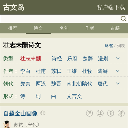
古文岛
客户端下载
推荐
诗文
名句
作者
古籍
壮志未酬诗文
略缩
/
列表
类型：
壮志未酬
诗经
乐府
楚辞
送别
劝学
边塞
儿童
春天
夏天
秋天
作者：
李白
杜甫
苏轼
王维
杜牧
陆游
冬天
悲愤
悼亡
咏怀
爱国
思乡
李煜
元稹
韩愈
岑参
齐己
贾岛
朝代：
先秦
两汉
魏晋
南北朝
隋代
唐代
咏物
爱情
田园
民歌
民谣
山水
柳永
曹操
李贺
曹植
张籍
孟郊
五代
宋代
金朝
元代
明代
清代
形式：
诗
词
曲
文言文
怀古
咏史
散文
闺怨
抒情
赞美
皎然
许浑
罗隐
贯休
韦庄
屈原
咏柳
读书
秋思
哲理
离别
梅花
王勃
张祜
王建
晏殊
岳飞
姚合
自题金山画像
叙事
写雪
写景
月亮
长诗
励志
卢纶
秦观
钱起
朱熹
韩偓
高适
苏轼
〔宋代〕