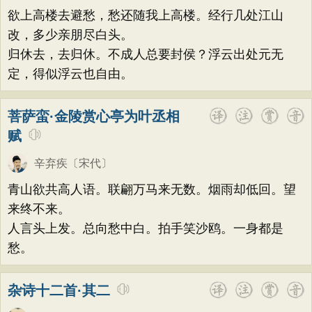
欲上高楼去避愁，愁还随我上高楼。经行几处江山
改，多少亲朋尽白头。
归休去，去归休。不成人总要封侯？浮云出处元无
定，得似浮云也自由。
菩萨蛮·金陵赏心亭为叶丞相
赋
辛弃疾
〔宋代〕
青山欲共高人语。联翩万马来无数。烟雨却低回。望
来终不来。
人言头上发。总向愁中白。拍手笑沙鸥。一身都是
愁。
杂诗十二首·其二