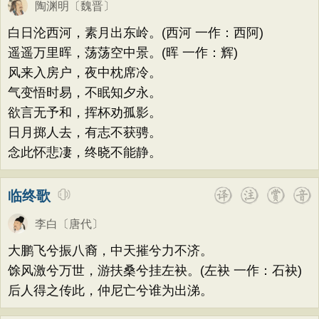
陶渊明
〔魏晋〕
白日沦西河，素月出东岭。(西河 一作：西阿)
遥遥万里晖，荡荡空中景。(晖 一作：辉)
风来入房户，夜中枕席冷。
气变悟时易，不眠知夕永。
欲言无予和，挥杯劝孤影。
日月掷人去，有志不获骋。
念此怀悲凄，终晓不能静。
临终歌
李白
〔唐代〕
大鹏飞兮振八裔，中天摧兮力不济。
馀风激兮万世，游扶桑兮挂左袂。(左袂 一作：石袂)
后人得之传此，仲尼亡兮谁为出涕。