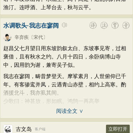
渔汀。连呼酒、上琴台去，秋与云平。
水调歌头·我志在寥阔
辛弃疾
〔宋代〕
赵昌父七月望日用东坡韵叙太白、东坡事见寄，过相
褒借，且有秋水之约。八月十四日，余卧病博山寺
中，因用韵为谢，兼寄吴子似。
我志在寥阔，畴昔梦登天。摩挲素月，人世俯仰已千
年。有客骖鸾并凤，云遇青山赤壁，相约上高寒。酌
酒援北斗，我亦虱其间。
少歌曰：神甚放，形如眠。鸿鹄一再高举
阅读全文 ∨
古文岛
立即打开
客户端