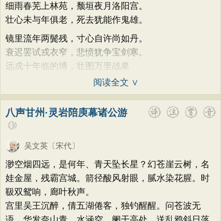
细雨春芜上林苑，颓垣夜月洛阳宫。
壮心未与年俱老，死去犹能作鬼雄。
镜里流年两鬓残，寸心自许尚如丹。
衰迟罢试戎衣窄，悲愤犹争宝剑寒。
远戍十年临的博，壮图万里战皋
阅读全文 ∨
八声甘州·灵岩陪庾幕诸公游
吴文英
〔宋代〕
渺空烟四远，是何年、青天坠长星？幻苍崖云树，名
娃金屋，残霸宫城。箭径酸风射眼，腻水染花腥。时
靸双鸳响，廊叶秋声。
宫里吴王沉醉，倩五湖倦客，独钓醒醒。问苍波无
语，华发奈山青。水涵空、阑干高处，送乱鸦斜日落