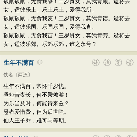
硕鼠硕鼠，无食我黍！三岁贯女，莫我肯顾。逝将去
女，适彼乐土。乐土乐土，爰得我所。
硕鼠硕鼠，无食我麦！三岁贯女，莫我肯德。逝将去
女，适彼乐国。乐国乐国，爰得我直。
硕鼠硕鼠，无食我苗！三岁贯女，莫我肯劳。逝将去
女，适彼乐郊。乐郊乐郊，谁之永号？
生年不满百
佚名
〔两汉〕
生年不满百，常怀千岁忧。
昼短苦夜长，何不秉烛游！
为乐当及时，何能待来兹？
愚者爱惜费，但为后世嗤。
仙人王子乔，难可与等期。