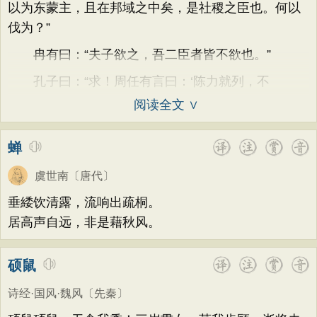
以为东蒙主，且在邦域之中矣，是社稷之臣也。何以
伐为？”
冉有曰：“夫子欲之，吾二臣者皆不欲也。”
孔子曰：“求！周任有言曰：‘陈力就列，不
阅读全文 ∨
蝉
虞世南
〔唐代〕
垂緌饮清露，流响出疏桐。
居高声自远，非是藉秋风。
硕鼠
诗经·国风·魏风
〔先秦〕