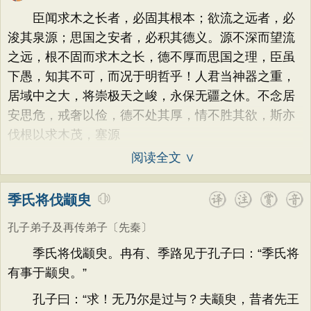
荷花
题画
感恩
动物
散曲
感怀
方干
李峤
赵嘏
贺铸
郑谷
郑燮
臣闻求木之长者，必固其根本；欲流之远者，必
饮酒
落花
桃花
写雨
青春
写山
张说
张炎
白居易
辛弃疾
李清照
浚其泉源；思国之安者，必积其德义。源不深而望流
劝学
论诗
游仙
节日
春节
之远，根不固而求木之长，德不厚而思国之理，臣虽
刘禹锡
李商隐
陶渊明
孟浩然
下愚，知其不可，而况于明哲乎！人君当神器之重，
元宵节
寒食节
清明节
端午节
柳宗元
王安石
欧阳修
韦应物
居域中之大，将崇极天之峻，永保无疆之休。不念居
七夕节
中秋节
重阳节
温庭筠
刘长卿
王昌龄
杨万里
安思危，戒奢以俭，德不处其厚，情不胜其欲，斯亦
托物言志
古文观止
宋词精选
伐根以求木茂，塞源
诸葛亮
范仲淹
陆龟蒙
晏几道
小学古诗
初中古诗
高中古诗
阅读全文 ∨
周邦彦
杜荀鹤
吴文英
马致远
小学文言文
初中文言文
高中文言文
皮日休
左丘明
张九龄
权德舆
季氏将伐颛臾
唐诗三百首
古诗三百首
宋词三百首
黄庭坚
司马迁
皇甫冉
卓文君
孔子弟子及再传弟子
〔先秦〕
古诗十九首
文天祥
刘辰翁
陈子昂
季氏将伐颛臾。冉有、季路见于孔子曰：“季氏将
纳兰性德
有事于颛臾。”
孔子曰：“求！无乃尔是过与？夫颛臾，昔者先王