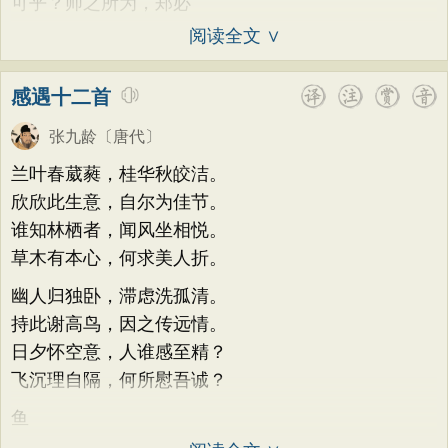
可乎？师之所为，郑必
阅读全文 ∨
感遇十二首
张九龄
〔唐代〕
兰叶春葳蕤，桂华秋皎洁。
欣欣此生意，自尔为佳节。
谁知林栖者，闻风坐相悦。
草木有本心，何求美人折。
幽人归独卧，滞虑洗孤清。
持此谢高鸟，因之传远情。
日夕怀空意，人谁感至精？
飞沉理自隔，何所慰吾诚？
鱼