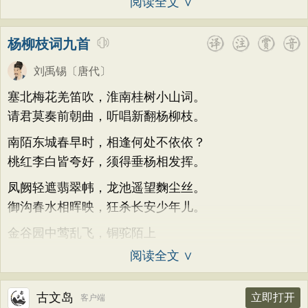
阅读全文 ∨
杨柳枝词九首
刘禹锡
〔唐代〕
塞北梅花羌笛吹，淮南桂树小山词。
请君莫奏前朝曲，听唱新翻杨柳枝。
南陌东城春早时，相逢何处不依依？
桃红李白皆夸好，须得垂杨相发挥。
凤阙轻遮翡翠帏，龙池遥望麴尘丝。
御沟春水相晖映，狂杀长安少年儿。
金谷园中莺乱飞，铜驼陌上
阅读全文 ∨
古文岛
立即打开
客户端