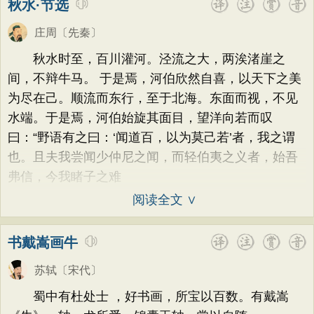
秋水·节选
庄周
〔先秦〕
秋水时至，百川灌河。泾流之大，两涘渚崖之
间，不辩牛马。 于是焉，河伯欣然自喜，以天下之美
为尽在己。顺流而东行，至于北海。东面而视，不见
水端。于是焉，河伯始旋其面目，望洋向若而叹
曰：“野语有之曰：‘闻道百，以为莫己若’者，我之谓
也。且夫我尝闻少仲尼之闻，而轻伯夷之义者，始吾
弗信，今我睹子之难
阅读全文 ∨
书戴嵩画牛
苏轼
〔宋代〕
蜀中有杜处士 ，好书画，所宝以百数。有戴嵩