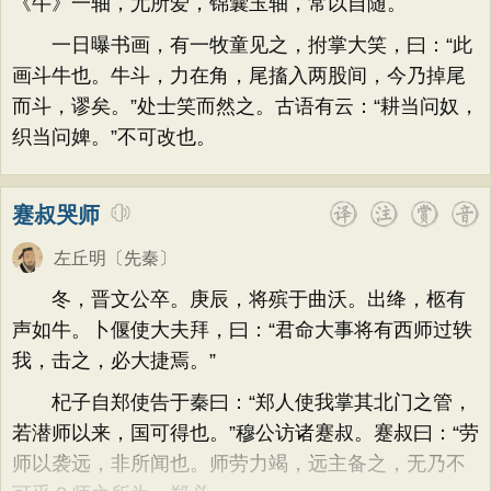
《牛》一轴，尤所爱，锦囊玉轴，常以自随。
一日曝书画，有一牧童见之，拊掌大笑，曰：“此
画斗牛也。牛斗，力在角，尾搐入两股间，今乃掉尾
而斗，谬矣。”处士笑而然之。古语有云：“耕当问奴，
织当问婢。”不可改也。
蹇叔哭师
左丘明
〔先秦〕
冬，晋文公卒。庚辰，将殡于曲沃。出绛，柩有
声如牛。卜偃使大夫拜，曰：“君命大事将有西师过轶
我，击之，必大捷焉。”
杞子自郑使告于秦曰：“郑人使我掌其北门之管，
若潜师以来，国可得也。”穆公访诸蹇叔。蹇叔曰：“劳
师以袭远，非所闻也。师劳力竭，远主备之，无乃不