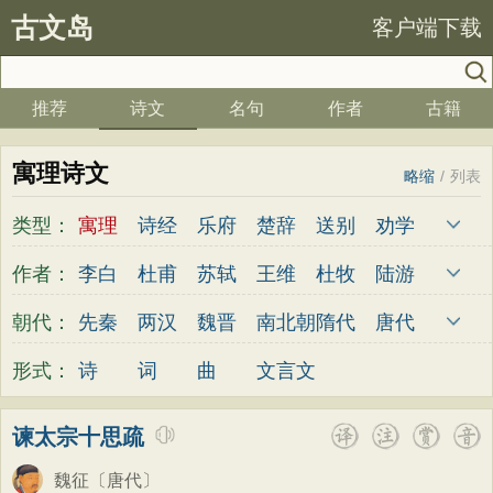
古文岛
客户端下载
推荐
诗文
名句
作者
古籍
寓理诗文
略缩
/
列表
类型：
寓理
诗经
乐府
楚辞
送别
劝学
边塞
儿童
春天
夏天
秋天
冬天
作者：
李白
杜甫
苏轼
王维
杜牧
陆游
悲愤
悼亡
咏怀
爱国
思乡
咏物
李煜
元稹
韩愈
岑参
齐己
贾岛
朝代：
先秦
两汉
魏晋
南北朝
隋代
唐代
爱情
田园
民歌
民谣
山水
怀古
柳永
曹操
李贺
曹植
张籍
孟郊
五代
宋代
金朝
元代
明代
清代
形式：
诗
词
曲
文言文
咏史
散文
闺怨
抒情
赞美
咏柳
皎然
许浑
罗隐
贯休
韦庄
屈原
读书
秋思
哲理
离别
梅花
叙事
王勃
张祜
王建
晏殊
岳飞
姚合
谏太宗十思疏
写雪
写景
月亮
长诗
励志
战争
卢纶
秦观
钱起
朱熹
韩偓
高适
魏征
〔唐代〕