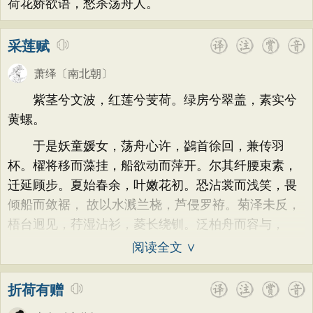
荷花娇欲语，愁杀荡舟人。
采莲赋
萧绎
〔南北朝〕
紫茎兮文波，红莲兮芰荷。绿房兮翠盖，素实兮
黄螺。
于是妖童媛女，荡舟心许，鷁首徐回，兼传羽
杯。櫂将移而藻挂，船欲动而萍开。尔其纤腰束素，
迁延顾步。夏始春余，叶嫩花初。恐沾裳而浅笑，畏
倾船而敛裾， 故以水溅兰桡，芦侵罗袸。菊泽未反，
梧台迥见，荇湿沾衫，菱长绕钏。泛柏舟而容与，
阅读全文 ∨
折荷有赠