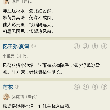
李白
〔唐代〕
涉江玩秋水，爱此红蕖鲜。
攀荷弄其珠，荡漾不成圆。
佳人彩云里，欲赠隔远天。
相思无因见，怅望凉风前。
忆王孙·夏词
李重元
〔宋代〕
风蒲猎猎小池塘，过雨荷花满院香，沉李浮瓜冰雪
凉。竹方床，针线慵拈午梦长。
莲花
温庭筠
〔唐代〕
绿塘摇滟接星津，轧轧兰桡入白蘋。