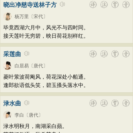
晓出净慈寺送林子方
杨万里
〔宋代〕
毕竟西湖六月中，风光不与四时同。
接天莲叶无穷碧，映日荷花别样红。
采莲曲
白居易
〔唐代〕
菱叶萦波荷飐风，荷花深处小船通。
逢郎欲语低头笑，碧玉搔头落水中。
渌水曲
李白
〔唐代〕
渌水明秋月，南湖采白蘋。