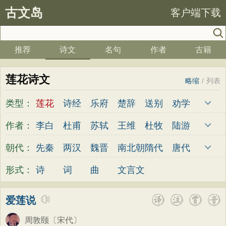
古文岛
客户端下载
推荐
诗文
名句
作者
古籍
莲花诗文
略缩
/
列表
类型：
莲花
诗经
乐府
楚辞
送别
劝学
边塞
儿童
春天
夏天
秋天
冬天
作者：
李白
杜甫
苏轼
王维
杜牧
陆游
悲愤
悼亡
咏怀
爱国
思乡
咏物
李煜
元稹
韩愈
岑参
齐己
贾岛
朝代：
先秦
两汉
魏晋
南北朝
隋代
唐代
爱情
田园
民歌
民谣
山水
怀古
柳永
曹操
李贺
曹植
张籍
孟郊
五代
宋代
金朝
元代
明代
清代
形式：
诗
词
曲
文言文
咏史
散文
闺怨
抒情
赞美
咏柳
皎然
许浑
罗隐
贯休
韦庄
屈原
读书
秋思
哲理
离别
梅花
叙事
王勃
张祜
王建
晏殊
岳飞
姚合
爱莲说
写雪
写景
月亮
长诗
励志
战争
卢纶
秦观
钱起
朱熹
韩偓
高适
周敦颐
〔宋代〕