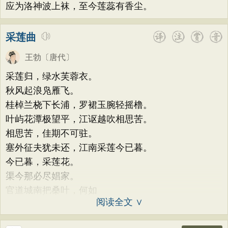
应为洛神波上袜，至今莲蕊有香尘。
采莲曲
王勃
〔唐代〕
采莲归，绿水芙蓉衣。
秋风起浪凫雁飞。
桂棹兰桡下长浦，罗裙玉腕轻摇橹。
叶屿花潭极望平，江讴越吹相思苦。
相思苦，佳期不可驻。
塞外征夫犹未还，江南采莲今已暮。
今已暮，采莲花。
渠今那必尽娼家。
官道城南把桑叶，何如
阅读全文 ∨