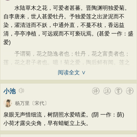
荷花
题画
感恩
动物
散曲
感怀
方干
李峤
赵嘏
贺铸
郑谷
郑燮
水陆草木之花，可爱者甚蕃。晋陶渊明独爱菊。
饮酒
落花
桃花
写雨
青春
写山
张说
张炎
白居易
辛弃疾
李清照
自李唐来，世人甚爱牡丹。予独爱莲之出淤泥而不
劝学
论诗
游仙
节日
春节
染，濯清涟而不妖，中通外直，不蔓不枝，香远益
刘禹锡
李商隐
陶渊明
孟浩然
清，亭亭净植，可远观而不可亵玩焉。(甚爱 一作：盛
元宵节
寒食节
清明节
端午节
柳宗元
王安石
欧阳修
韦应物
爱)
七夕节
中秋节
重阳节
温庭筠
刘长卿
王昌龄
杨万里
予谓菊，花之隐逸者也；牡丹，花之富贵者也；
托物言志
古文观止
宋词精选
诸葛亮
范仲淹
陆龟蒙
晏几道
莲，花之君子者也。噫！菊之爱，陶后鲜有闻。莲之
小学古诗
初中古诗
高中古诗
周邦彦
杜荀鹤
吴文英
马致远
阅读全文 ∨
小学文言文
初中文言文
高中文言文
皮日休
左丘明
张九龄
权德舆
小池
唐诗三百首
古诗三百首
宋词三百首
黄庭坚
司马迁
皇甫冉
卓文君
古诗十九首
杨万里
〔宋代〕
文天祥
刘辰翁
陈子昂
泉眼无声惜细流，树阴照水爱晴柔。(阴 一作：荫)
纳兰性德
小荷才露尖尖角，早有蜻蜓立上头。