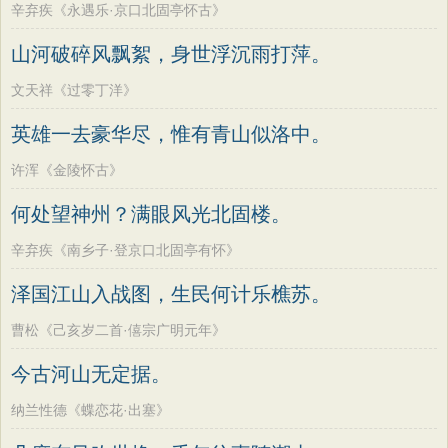
辛弃疾《永遇乐·京口北固亭怀古》
山河破碎风飘絮，身世浮沉雨打萍。
文天祥《过零丁洋》
英雄一去豪华尽，惟有青山似洛中。
许浑《金陵怀古》
何处望神州？满眼风光北固楼。
辛弃疾《南乡子·登京口北固亭有怀》
泽国江山入战图，生民何计乐樵苏。
曹松《己亥岁二首·僖宗广明元年》
今古河山无定据。
纳兰性德《蝶恋花·出塞》