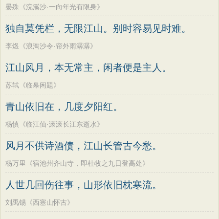
墨子
老子
史记
中庸
礼记
尚书
晏殊《浣溪沙·一向年光有限身》
方干
李峤
赵嘏
贺铸
郑谷
郑燮
晋书
左传
论衡
管子
说苑
列子
张说
张炎
白居易
辛弃疾
李清照
独自莫凭栏，无限江山。别时容易见时难。
国语
节日
春节
元宵节
寒食节
刘禹锡
李商隐
陶渊明
孟浩然
李煜《浪淘沙令·帘外雨潺潺》
清明节
端午节
七夕节
中秋节
柳宗元
王安石
欧阳修
韦应物
江山风月，本无常主，闲者便是主人。
重阳节
韩非子
罗织经
菜根谭
温庭筠
刘长卿
王昌龄
杨万里
苏轼《临皋闲题》
红楼梦
弟子规
战国策
后汉书
诸葛亮
范仲淹
陆龟蒙
晏几道
青山依旧在，几度夕阳红。
淮南子
商君书
水浒传
西游记
周邦彦
杜荀鹤
吴文英
马致远
杨慎《临江仙·滚滚长江东逝水》
格言联璧
围炉夜话
增广贤文
皮日休
左丘明
张九龄
权德舆
吕氏春秋
文心雕龙
醒世恒言
风月不供诗酒债，江山长管古今愁。
黄庭坚
司马迁
皇甫冉
卓文君
警世通言
幼学琼林
小窗幽记
杨万里《宿池州齐山寺，即杜牧之九日登高处》
文天祥
刘辰翁
陈子昂
三国演义
贞观政要
纳兰性德
人世几回伤往事，山形依旧枕寒流。
刘禹锡《西塞山怀古》