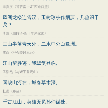
辛弃疾《菩萨蛮·书江西造口壁》
凤阁龙楼连霄汉，玉树琼枝作烟萝，几曾识干
戈？
李煜《破阵子·四十年来家国》
三山半落青天外，二水中分白鹭洲。
李白《登金陵凤凰台》
江山留胜迹，我辈复登临。
孟浩然《与诸子登岘山》
国破山河在，城春草木深。
杜甫《春望》
千古江山，英雄无觅孙仲谋处。