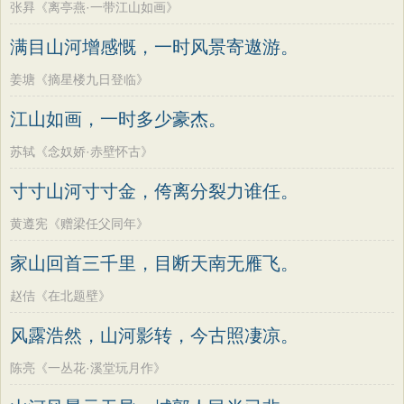
张昪《离亭燕·一带江山如画》
满目山河增感慨，一时风景寄遨游。
姜塘《摘星楼九日登临》
江山如画，一时多少豪杰。
苏轼《念奴娇·赤壁怀古》
寸寸山河寸寸金，侉离分裂力谁任。
黄遵宪《赠梁任父同年》
家山回首三千里，目断天南无雁飞。
赵佶《在北题壁》
风露浩然，山河影转，今古照凄凉。
陈亮《一丛花·溪堂玩月作》