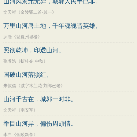
山河风景元无异，城郭人民半已非。
文天祥《金陵驿二首·其一》
万里山河唐土地，千年魂魄晋英雄。
罗隐《登夏州城楼》
照彻乾坤，印透山河。
张养浩《折桂令·中秋》
国破山河落照红。
朱敦儒《减字木兰花·刘郎已老》
山河千古在，城郭一时非。
文天祥《南安军》
举目山河异，偏伤周顗情。
李白《金陵新亭》