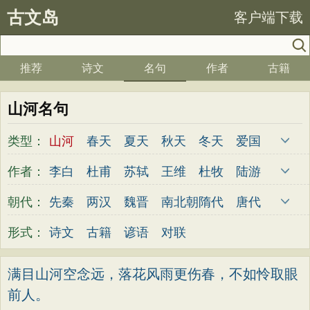
古文岛
客户端下载
推荐
诗文
名句
作者
古籍
山河名句
类型：
山河
春天
夏天
秋天
冬天
爱国
写雪
思念
爱情
思乡
离别
月亮
作者：
李白
杜甫
苏轼
王维
杜牧
陆游
梅花
励志
荷花
写雨
友情
感恩
李煜
元稹
韩愈
岑参
齐己
贾岛
朝代：
先秦
两汉
魏晋
南北朝
隋代
唐代
写风
西湖
读书
菊花
长江
黄河
柳永
曹操
李贺
曹植
张籍
孟郊
五代
宋代
金朝
元代
明代
清代
形式：
诗文
古籍
谚语
对联
竹子
哲理
泰山
边塞
柳树
写鸟
皎然
许浑
罗隐
贯休
韦庄
屈原
桃花
老师
母亲
伤感
田园
写云
王勃
张祜
王建
晏殊
岳飞
姚合
满目山河空念远，落花风雨更伤春，不如怜取眼
庐山
山水
星星
荀子
孟子
论语
前人。
卢纶
秦观
钱起
朱熹
韩偓
高适