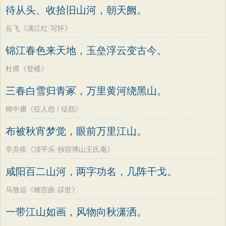
待从头、收拾旧山河，朝天阙。
岳飞《满江红·写怀》
锦江春色来天地，玉垒浮云变古今。
杜甫《登楼》
三春白雪归青冢，万里黄河绕黑山。
柳中庸《征人怨 / 征怨》
布被秋宵梦觉，眼前万里江山。
辛弃疾《清平乐·独宿博山王氏庵》
咸阳百二山河，两字功名，几阵干戈。
马致远《蟾宫曲·叹世》
一带江山如画，风物向秋潇洒。