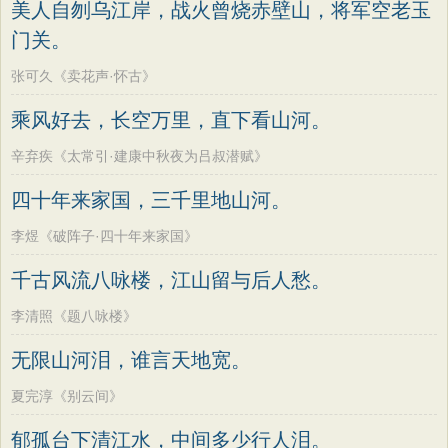
美人自刎乌江岸，战火曾烧赤壁山，将军空老玉
门关。
张可久《卖花声·怀古》
乘风好去，长空万里，直下看山河。
辛弃疾《太常引·建康中秋夜为吕叔潜赋》
四十年来家国，三千里地山河。
李煜《破阵子·四十年来家国》
千古风流八咏楼，江山留与后人愁。
李清照《题八咏楼》
无限山河泪，谁言天地宽。
夏完淳《别云间》
郁孤台下清江水，中间多少行人泪。