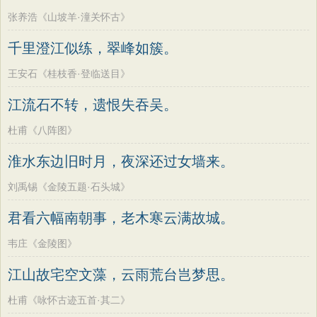
张养浩《山坡羊·潼关怀古》
千里澄江似练，翠峰如簇。
王安石《桂枝香·登临送目》
江流石不转，遗恨失吞吴。
杜甫《八阵图》
淮水东边旧时月，夜深还过女墙来。
刘禹锡《金陵五题·石头城》
君看六幅南朝事，老木寒云满故城。
韦庄《金陵图》
江山故宅空文藻，云雨荒台岂梦思。
杜甫《咏怀古迹五首·其二》