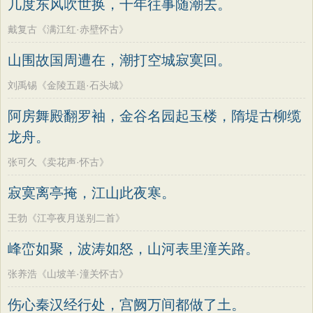
几度东风吹世换，千年往事随潮去。
戴复古《满江红·赤壁怀古》
山围故国周遭在，潮打空城寂寞回。
刘禹锡《金陵五题·石头城》
阿房舞殿翻罗袖，金谷名园起玉楼，隋堤古柳缆
龙舟。
张可久《卖花声·怀古》
寂寞离亭掩，江山此夜寒。
王勃《江亭夜月送别二首》
峰峦如聚，波涛如怒，山河表里潼关路。
张养浩《山坡羊·潼关怀古》
伤心秦汉经行处，宫阙万间都做了土。