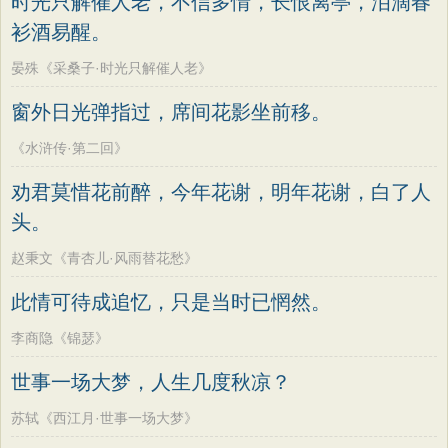
时光只解催人老，不信多情，长恨离亭，泪滴春
衫酒易醒。
晏殊《采桑子·时光只解催人老》
窗外日光弹指过，席间花影坐前移。
《水浒传·第二回》
劝君莫惜花前醉，今年花谢，明年花谢，白了人
头。
赵秉文《青杏儿·风雨替花愁》
此情可待成追忆，只是当时已惘然。
李商隐《锦瑟》
世事一场大梦，人生几度秋凉？
苏轼《西江月·世事一场大梦》