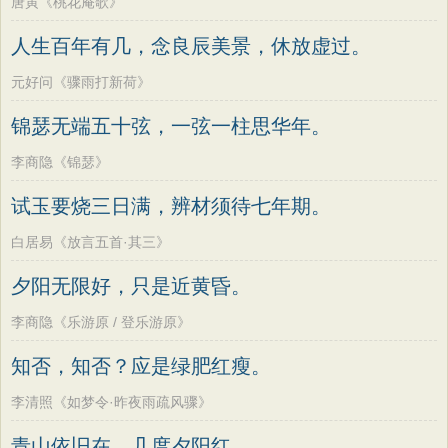
唐寅《桃花庵歌》
人生百年有几，念良辰美景，休放虚过。
元好问《骤雨打新荷》
锦瑟无端五十弦，一弦一柱思华年。
李商隐《锦瑟》
试玉要烧三日满，辨材须待七年期。
白居易《放言五首·其三》
夕阳无限好，只是近黄昏。
李商隐《乐游原 / 登乐游原》
知否，知否？应是绿肥红瘦。
李清照《如梦令·昨夜雨疏风骤》
青山依旧在，几度夕阳红。