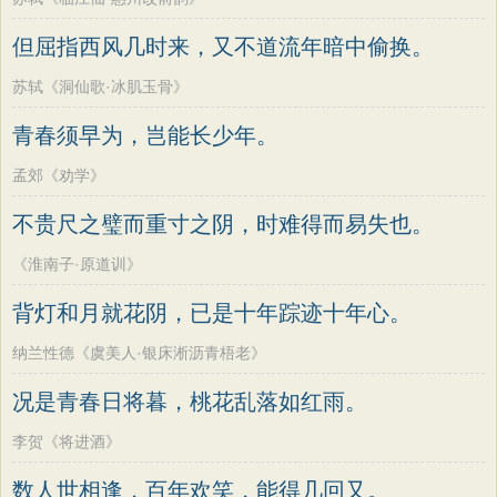
但屈指西风几时来，又不道流年暗中偷换。
苏轼《洞仙歌·冰肌玉骨》
青春须早为，岂能长少年。
孟郊《劝学》
不贵尺之璧而重寸之阴，时难得而易失也。
《淮南子·原道训》
背灯和月就花阴，已是十年踪迹十年心。
纳兰性德《虞美人·银床淅沥青梧老》
况是青春日将暮，桃花乱落如红雨。
李贺《将进酒》
数人世相逢，百年欢笑，能得几回又。