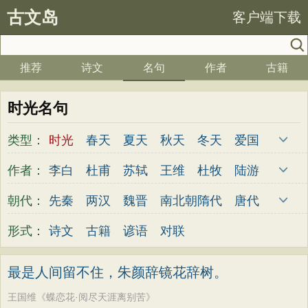
古文岛
客户端下载
推荐
诗文
名句
作者
古籍
时光名句
类型：
时光
春天
夏天
秋天
冬天
爱国
写雪
思念
爱情
思乡
离别
月亮
作者：
李白
杜甫
苏轼
王维
杜牧
陆游
梅花
励志
荷花
写雨
友情
感恩
李煜
元稹
韩愈
岑参
齐己
贾岛
朝代：
先秦
两汉
魏晋
南北朝
隋代
唐代
写风
西湖
读书
菊花
长江
黄河
柳永
曹操
李贺
曹植
张籍
孟郊
五代
宋代
金朝
元代
明代
清代
形式：
诗文
古籍
谚语
对联
竹子
哲理
泰山
边塞
柳树
写鸟
皎然
许浑
罗隐
贯休
韦庄
屈原
桃花
老师
母亲
伤感
田园
写云
王勃
张祜
王建
晏殊
岳飞
姚合
最是人间留不住，朱颜辞镜花辞树。
庐山
山水
星星
荀子
孟子
论语
卢纶
秦观
钱起
朱熹
韩偓
高适
王国维《蝶恋花·阅尽天涯离别苦》