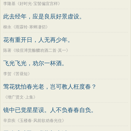
李隆基《好时光·宝髻偏宜宫样》
此去经年，应是良辰好景虚设。
柳永《雨霖铃·寒蝉凄切》
花有重开日，人无再少年。
陈著《续侄溥赏酴醾劝酒二首·其一》
飞光飞光，劝尔一杯酒。
李贺《苦昼短》
莺花犹怕春光老，岂可教人枉度春？
《增广贤文·上集》
镜中已觉星星误。人不负春春自负。
辛弃疾《玉楼春·风前欲劝春光住》