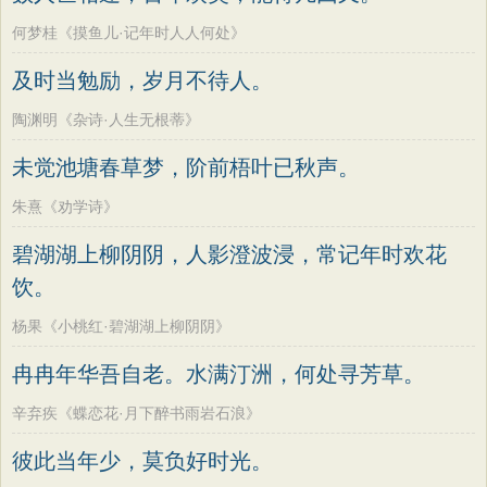
何梦桂《摸鱼儿·记年时人人何处》
及时当勉励，岁月不待人。
陶渊明《杂诗·人生无根蒂》
未觉池塘春草梦，阶前梧叶已秋声。
朱熹《劝学诗》
碧湖湖上柳阴阴，人影澄波浸，常记年时欢花
饮。
杨果《小桃红·碧湖湖上柳阴阴》
冉冉年华吾自老。水满汀洲，何处寻芳草。
辛弃疾《蝶恋花·月下醉书雨岩石浪》
彼此当年少，莫负好时光。