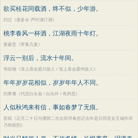
墨子
老子
史记
中庸
礼记
尚书
方干
李峤
赵嘏
贺铸
郑谷
郑燮
欲买桂花同载酒，终不似，少年游。
晋书
左传
论衡
管子
说苑
列子
张说
张炎
白居易
辛弃疾
李清照
刘过《唐多令·芦叶满汀洲》
国语
节日
春节
元宵节
寒食节
刘禹锡
李商隐
陶渊明
孟浩然
桃李春风一杯酒，江湖夜雨十年灯。
清明节
端午节
七夕节
中秋节
柳宗元
王安石
欧阳修
韦应物
黄庭坚《寄黄几复》
重阳节
韩非子
罗织经
菜根谭
温庭筠
刘长卿
王昌龄
杨万里
浮云一别后，流水十年间。
红楼梦
弟子规
战国策
后汉书
诸葛亮
范仲淹
陆龟蒙
晏几道
淮南子
商君书
水浒传
西游记
韦应物《淮上喜会梁川故人 / 淮上喜会梁州故人》
周邦彦
杜荀鹤
吴文英
马致远
格言联璧
围炉夜话
增广贤文
年年岁岁花相似，岁岁年年人不同。
皮日休
左丘明
张九龄
权德舆
吕氏春秋
文心雕龙
醒世恒言
黄庭坚
司马迁
皇甫冉
卓文君
刘希夷《代悲白头翁 / 白头吟 / 有所思》
警世通言
幼学琼林
小窗幽记
文天祥
刘辰翁
陈子昂
人似秋鸿来有信，事如春梦了无痕。
三国演义
贞观政要
纳兰性德
苏轼《正月二十日与潘郭二生出郊寻春忽记去年是日同至女王城作诗
乃和前韵》