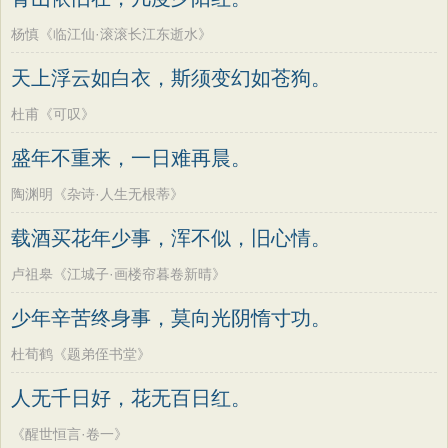
杨慎《临江仙·滚滚长江东逝水》
天上浮云如白衣，斯须变幻如苍狗。
杜甫《可叹》
盛年不重来，一日难再晨。
陶渊明《杂诗·人生无根蒂》
载酒买花年少事，浑不似，旧心情。
卢祖皋《江城子·画楼帘暮卷新晴》
少年辛苦终身事，莫向光阴惰寸功。
杜荀鹤《题弟侄书堂》
人无千日好，花无百日红。
《醒世恒言·卷一》