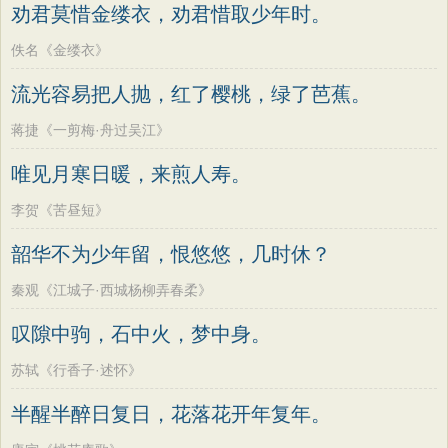
劝君莫惜金缕衣，劝君惜取少年时。
佚名《金缕衣》
流光容易把人抛，红了樱桃，绿了芭蕉。
蒋捷《一剪梅·舟过吴江》
唯见月寒日暖，来煎人寿。
李贺《苦昼短》
韶华不为少年留，恨悠悠，几时休？
秦观《江城子·西城杨柳弄春柔》
叹隙中驹，石中火，梦中身。
苏轼《行香子·述怀》
半醒半醉日复日，花落花开年复年。