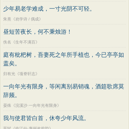
少年易老学难成，一寸光阴不可轻。
朱熹《劝学诗 / 偶成》
昼短苦夜长，何不秉烛游！
佚名《生年不满百》
庭有枇杷树，吾妻死之年所手植也，今已亭亭如
盖矣。
归有光《项脊轩志》
一向年光有限身，等闲离别易销魂，酒筵歌席莫
辞频。
晏殊《浣溪沙·一向年光有限身》
我与使君皆白首，休夸少年风流。
苏轼《临江仙·惠州改前韵》