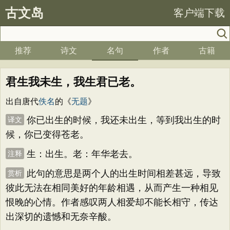
古文岛
客户端下载
推荐
诗文
名句
作者
古籍
君生我未生，我生君已老。
出自唐代
佚名
的《
无题
》
你已出生的时候，我还未出生，等到我出生的时
译文
候，你已变得苍老。
生：出生。老：年华老去。
注释
此句的意思是两个人的出生时间相差甚远，导致
赏析
彼此无法在相同美好的年龄相遇，从而产生一种相见
恨晚的心情。作者感叹两人相爱却不能长相守，传达
出深切的遗憾和无奈辛酸。