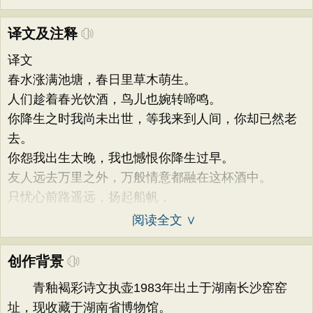
译文及注释
译文
春水涨满池塘，春日里草木萌生。
人们趁着春光饮酒，鸟儿也婉转啼鸣。
你降生之时我尚未出世，等我来到人间，你却已然老
去。
你怨我出生太晚，我也憾恨你降生过早。
友人远去万里之外，万般情意都融在这杯酒中。
只忧心前路遥远，扬起船帆，
阅读全文 ∨
创作背景
青釉褐彩诗文执壶1983年出土于湖南长沙窑窑
址，现收藏于湖南省博物馆。