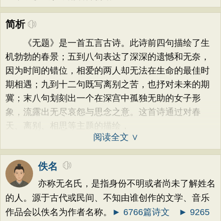
简析
《无题》是一首五言古诗。此诗前四句描绘了生
机勃勃的春景；五到八句表达了深深的遗憾和无奈，
因为时间的错位，相爱的两人却无法在生命的最佳时
期相遇；九到十二句既写离别之苦，也抒对未来的期
冀；末八句划刻出一个在深宫中孤独无助的女子形
象，流露出无尽哀怨与思念之意。这首诗通过对春
天、离别、相思等主题的描绘，
阅读全文 ∨
佚名
亦称无名氏，是指身份不明或者尚未了解姓名
的人。源于古代或民间、不知由谁创作的文学、音乐
作品会以佚名为作者名称。
► 6766篇诗文
► 9265