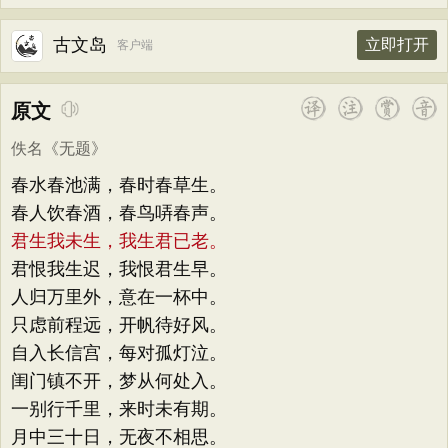
古文岛
立即打开
客户端
原文
佚名
《
无题
》
春水春池满，春时春草生。
春人饮春酒，春鸟哢春声。
君生我未生，我生君已老。
君恨我生迟，我恨君生早。
人归万里外，意在一杯中。
只虑前程远，开帆待好风。
自入长信宫，每对孤灯泣。
闺门镇不开，梦从何处入。
一别行千里，来时未有期。
月中三十日，无夜不相思。